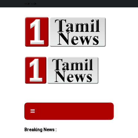
-->
-->
Breaking News :