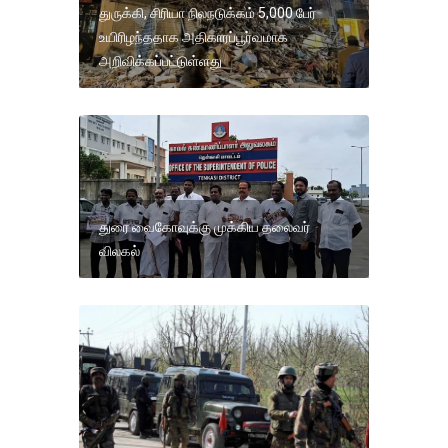
துருக்கி, சிரியா நிலநடுக்கம் 5,000 பேர்
உயிரிழந்ததாக அதிகாரப்பூர்வமாக
அறிவிக்கப்பட்டுள்ளது
துரை வைகோவுக்கு முக்கிய தலைவர்
விலகல்