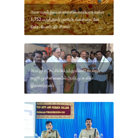
அரசு மருத்துவமனைகளில் காலியாகவுள்ள
1,752 மருத்துவர் பணியிடங்களைஉடனே
நிரப்ப வேண்டும்-சீமான்
அ.ம.மு.க கட்சியிலிருந்து விலகி.கடம்பூர்
ராஜூ முன்னிலையில் அ.தி.மு.க.வில்
இணைந்தனர் .