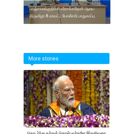
பாஞ்சாலங்குறிச்சி வீரசக்கதேவி ஆலய
திருவிழா 8 மாவட்ட போலீசார் பாதுகாப்பு
More stories
தொடர்ந்து கற்றுக் கொள்பவர்களே இறுதிவரை