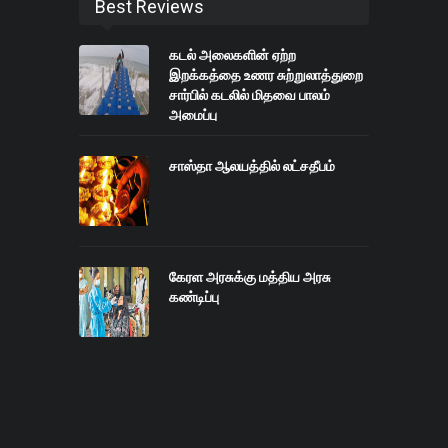
Best Reviews
கடல் அலைகளின் ஏற்ற
இறக்கத்தை உணர சுற்றுலாத்துறை
சார்பில் கடலில் மிதவை பாலம்
அமைப்பு
சாஸ்தா ஆலயத்தில் லட்சதீபம்
கேரள அரசுக்கு மத்திய அரசு
கண்டிப்பு