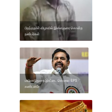
பிறந்தநாள் விழாவில் இளைஞரை கொன்ற
நண்பர்கள்
மயிலாடுதுறை இரட்டை கொலை: EPS
கண்டனம்