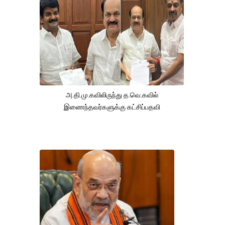
அ.தி.மு.கவிலிருந்து த.வெ.கவில்
இணைந்தவர்களுக்கு கட்சிப்பதவி