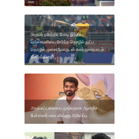
பிரதமர் நரேந்திர மோடி இந்திய
வம்சாவளியை சேர்ந்த தொழில் நுட்ப
தொழில் முனைவோருடன் கலந்துரையாடல்
நிகழ்த்தினார்.
அறக்கட்டளையை மூடுவதாக ஆன்மீக
பேச்சாளர் மகா விஷ்ணு அறிவிப்பு