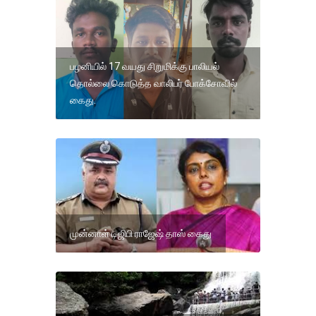
பழனியில் 17 வயது சிறுமிக்கு பாலியல்
தொல்லை கொடுத்த வாலிபர் போக்சோவில்
கைது.
முன்னாள் டிஜிபி ராஜேஷ் தாஸ் கைது