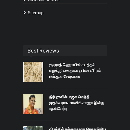
Sitemap
Best Reviews
குஜராத் ஹெராயின் கடத்தல்
வழக்கு: கைதான நபரின் வீட்டில்
என்.ஐ.ஏ சோதனை
திரிபுராவில் பாஜக வெற்றி:
முதல்வராக மாணிக் சாஹா இன்று
பதவியேற்பு
விபத்தில் சுக்குநூறாக நொறுங்கிய