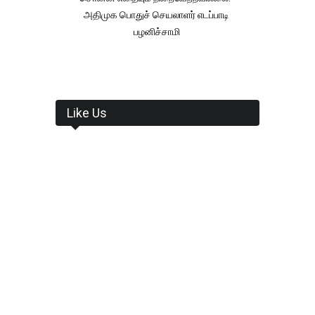
அதிமுக பொதுச் செயலாளர் எடப்பாடி
பழனிச்சாமி
Like Us