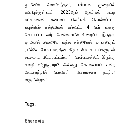
ஜாமீனில் வெளிவந்தவர் மர்மான முறையில்
உயிரிழந்துள்ளார். 2023ஆம் ஆண்டில் ரவுடி
லட்சுமணன் என்பவர் வெட்டிக் கொல்லப்பட்ட
வழக்கில் சக்திவேல் உள்ளிட்ட 4 பேர் கைது
செய்யப்பட்டனர். அண்மையில் சிறையில் இருந்து
ஜாமீனில் வெளியே வந்த சக்திவேல், ஜானகிபுரம்
ரயில்வே மேம்பாலத்தின் கீழ் உடலில் காயங்களுடன்
சடலமாக மீட்கப்பட்டள்ளார். மேம்பாலத்தில் இருந்து
தவறி விழுந்தாரா? அல்லது கொலையா? என்ற
கோணத்தில் போலீசார் விசாரணை நடத்தி
வருகின்றனர்.
Tags :
Share via