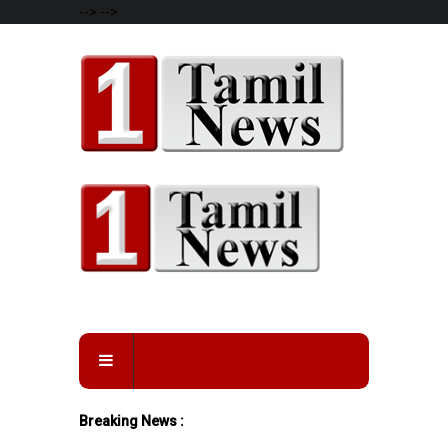
-->
-->
Breaking News :