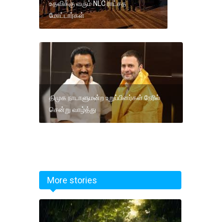
உதவிக்கு வரும் NLC ராட்சத
மோட்டார்கள்
திமுக நாடாளுமன்ற உறுப்பினர்கள் நேரில்
சென்று வாழ்த்து
More stories