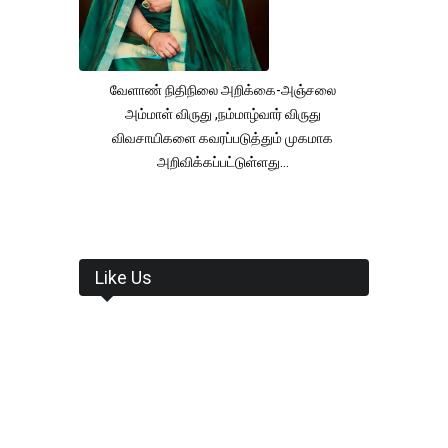
வேளாண் நிதிநிலை அறிக்கை-அஞ்சலை
அம்மாள் விருது ,நம்மாழ்வார் விருது
விவசாயிகளை கவரப்படுத்தும் முகமாக
அறிவிக்கப்பட்டுள்ளது...
Like Us