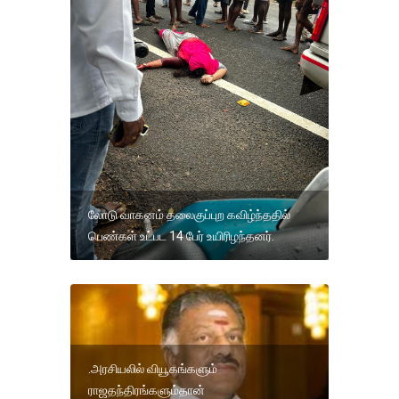
லோடு வாகனம் தலைகுப்புற கவிழ்ந்ததில்
பெண்கள் உட்பட 14 பேர் உயிரிழந்தனர்.
.அரசியலில் வியூகங்களும்
ராஜதந்திரங்களும்தான்