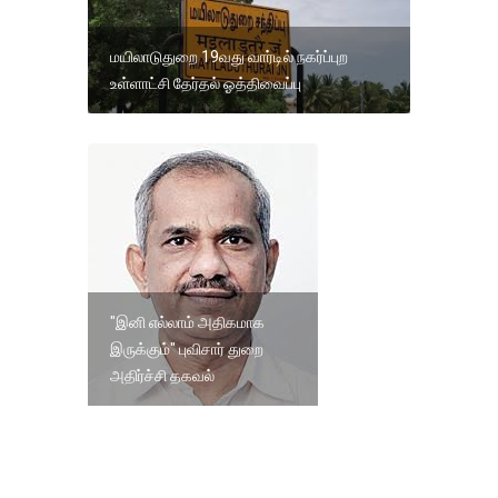
மயிலாடுதுறை 19வது வார்டில் நகர்ப்புற
உள்ளாட்சி தேர்தல் ஓத்திவைப்பு
"இனி எல்லாம் அதிகமாக
இருக்கும்" புவிசார் துறை
அதிர்ச்சி தகவல்