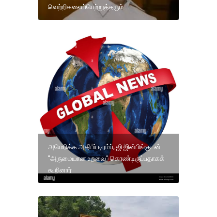
வெற்றிகளைப்பெற்றுத்தரும்
அமெரிக்க அதிபா் டிரம்ப், ஜி ஜின்பிங்குடன்
"அருமையான உறவை" கொண்டிருப்பதாகக்
கூறினார்