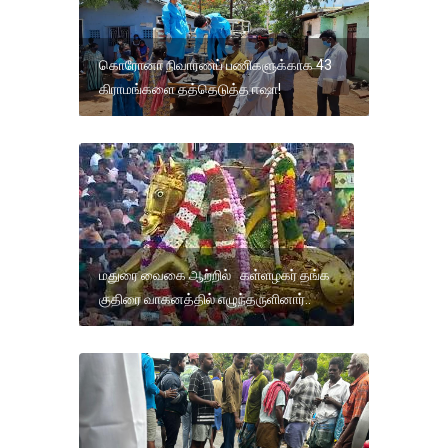
கொரோனா நிவாரணப் பணிகளுக்காக 43
கிராமங்களை தத்தெடுத்த ஈஷா!
மதுரை வைகை ஆற்றில் கள்ளழகர் தங்க
குதிரை வாகனத்தில் எழுந்தருளினார்..