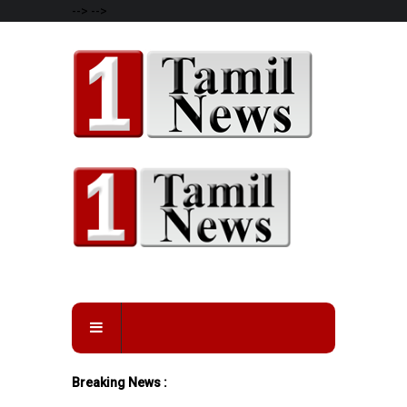
-->
-->
Breaking News :