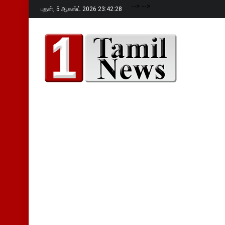
-->
-->
புதன்,
5 ஆகஸ்ட் 2026 23:42:29