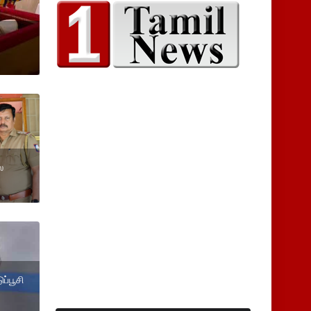
ை
ப்பூசி