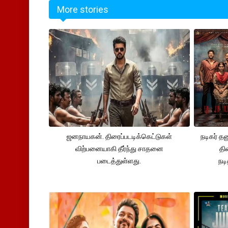
More stories
ஜனநாயகன். திரைப்படடிக்கெட்டுகள்
நடிகர் த
விற்பனையாகி தீர்ந்து சாதனை
தி
படைத்துள்ளது.
நட