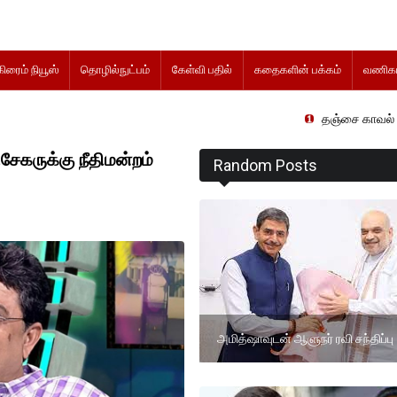
கிரைம் நியூஸ்
தொழில்நுட்பம்
கேள்வி பதில்
கதைகளின் பக்கம்
வணிகம
தஞ்சை காவல் நிலையத்தில் வ
.சேகருக்கு நீதிமன்றம்
Random Posts
அமித்ஷாவுடன் ஆளுநர் ரவி சந்திப்பு