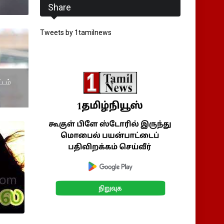
Share
Tweets by 1tamilnews
்டம்
ை