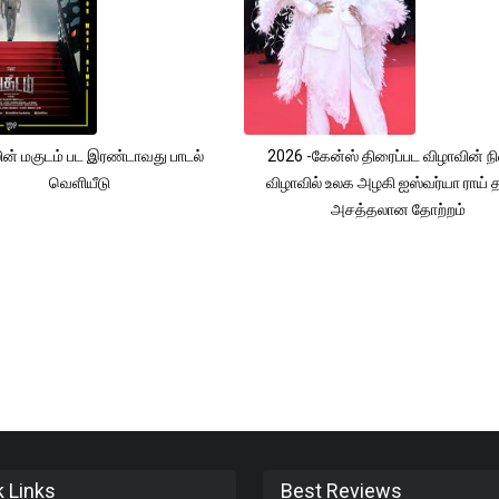
ின் மகுடம் பட இரண்டாவது பாடல்
2026 -கேன்ஸ் திரைப்பட விழாவின் ந
வெளியீடு
விழாவில் உலக அழகி ஐஸ்வர்யா ராய்
அசத்தலான தோற்றம்
k Links
Best Reviews