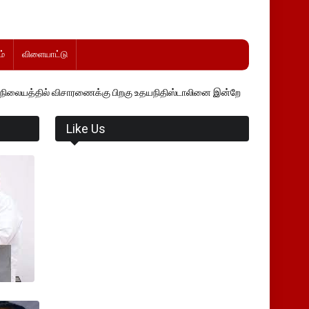
்
விளையாட்டு
ிசாரணைக்கு பிறகு உதயநிதிஸ்டாலினை இன்றே உடனடியாக விடுவிக்கப்பட வேண
Like Us