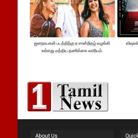
ஜனநாயகன் படத்திற்கு ஏ சான்றிதழ் வழங்கி
விஷால
உள்ளது மத்திய தணிக்கை வாரியம்.
About Us
Quic