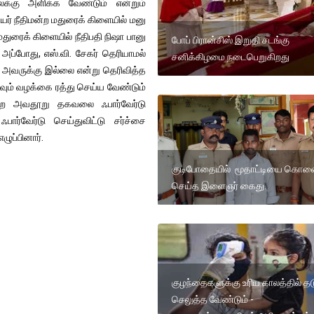
க்கு அளிக்க வேண்டும் என்றும்
யர் நீதிமன்ற மதுரைக் கிளையில் மனு
மதுரைக் கிளையில் நீதிபதி நிஷா பானு
போப் பிரான்சிஸ் இறுதி சடங்கு
ப்போது, எஸ்.வி. சேகர் தெரியாமல்
சனிக்கிழமை நடைபெறுகிறது
ும் அவருக்கு இல்லை என்று தெரிவித்த
கவும் வழக்கை ரத்து செய்ய வேண்டும்
ன்ற அவதூறு தகவலை ஃபார்வேர்டு
ஃபார்வேர்டு செய்துவிட்டு சர்ச்சை
ழுப்பினார்.
குடிபோதையில் மூதாட்டியை கொல
செய்த இளைஞர் கைது.
குழந்தைகளுக்கு உரிய காலத்தில் தடு
செலுத்த வேண்டும் -