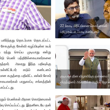
22 கோடி மதிப்பிலான கொக்கைன்
பறிமுதல்: எடப்பாடி கண்டனம்
பகிர்ந்தது தொடர்பாக தொடரப்பட்ட
சேகருக்கு கேள்வி எழுப்பியுள்ள உயர்
 ரத்து செய்ய முடியாது என்று
ஆண்டு பெண் பத்திரிக்கையாளர்களை
ிருந்தார். அவரது இந்த பதிவுக்கு
 உள்ளிட்டோர் கடும் கண்டனம்
ைவான கருத்தை பதிவிட்ட எஸ்வி சேகர்
குடியரசு தின விழாவிற்கு தலைமை
கையாளர்கள் பாதுகாப்பு சங்கத்தின்
விருந்தினர் அமெரிக்க அதிபர் ஜோ
ப்பட்டது.
 மற்றும் பெண்கள் மீதான கொடுமைகள்
ப் பதிவு செய்யப்பட்டது. இதனிடையே தன்