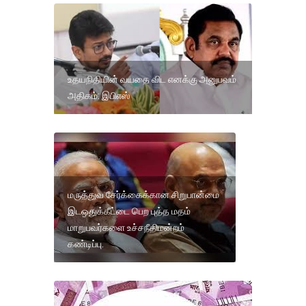
உதயநிதியின் வயதை விட எனக்கு அனுபவம்
அதிகம்: இபிஎஸ்
மருத்துவ சேர்க்கைக்கான சிறுபான்மை
இடஒதுக்கீட்டை பெற புத்த மதம்
மாறுபவர்களை உச்சநீதிமன்றம்
கண்டிப்பு.