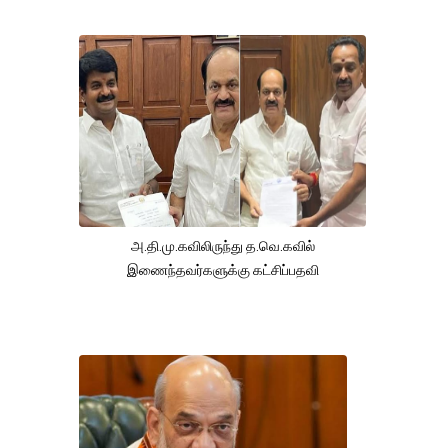
அ.தி.மு.கவிலிருந்து த.வெ.கவில்
இணைந்தவர்களுக்கு கட்சிப்பதவி