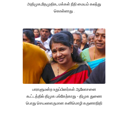
அதிமுக,தேமுதிக, மக்கள் நீதி மையம் கலந்து
கொள்ளாது .
பாராளுமன்ற உறுப்பினர்கள் ஆலோசனை
கூட்டத்தில் திமுக பங்கேற்காது - திமுக துணை
பொது செயலாளருமான கனிமொழி கருணாநிதி