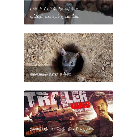
டாக்டர் பட்டம் பெற்ற ஆட்டோ
ஓட்டுநர்.வைரமுத்து பாராட்டு.
காணாமல் போன கஞ்சா
ஜனாதிபதி 5ம் தேதி : நீலகிரி வருகை