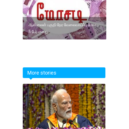
ஆன்லைன் பகுதி நேர வேலைவாய்ப்பு மோசடி:
5 பேர் கைது
More stories