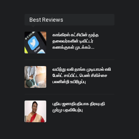
Best Reviews
காங்கிரஸ் கட்சியின் மூத்த
தலைவர்களின் டிவிட்டர்
கணக்குகள் முடக்கம்...
வயிற்று வலி தாங்க முடியாமல் எலி
பேஸ்ட் சாப்பிட்ட பெண் சிகிச்சை
பலனின்றி உயிரிழப்பு
புதிய ஜனாதிபதியாக திரவுபதி
முர்மு பதவியேற்பு