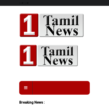
-->
-->
Breaking News :