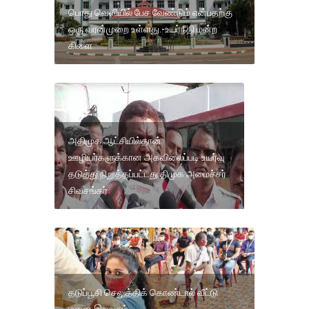
பொது வெளியில் பேச வேண்டும் என்பதற்கு
ஒரு வரன்முறை உள்ளது.-உயர்நீதி மன்ற
கிளை
அதிமுக ஆட்சியில்தான்
ஊழியர்களுக்கான அகவிலைப்படி உயர்வு
தடுத்து நிறுத்தப்பட்டது திமுக அமைச்சர்
சிவசங்கர்
தடுப்பூசி செலுத்திக் கொண்டால் வீட்டு
மனை இலவசம்