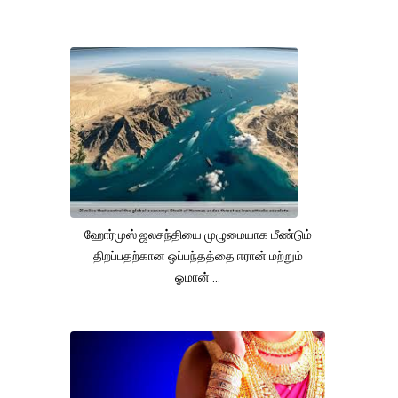
ஹோர்முஸ் ஜலசந்தியை முழுமையாக மீண்டும்
திறப்பதற்கான ஒப்பந்தத்தை ஈரான் மற்றும்
ஓமான் ...