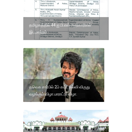
தமிழகத்தில் 44 ஐ.பி.எஸ்.அதிகாரிகள்
இடமாற்றம்
தவெக சார்பில் 2ம் கட்ட கல்வி விருது
வழங்கும் விழா.பாராட்டு விழா.