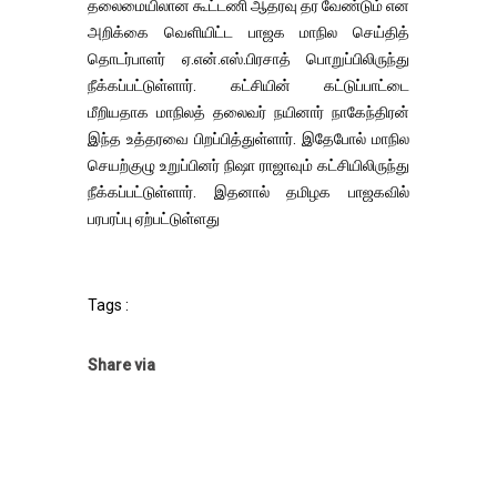
தலைமையிலான கூட்டணி ஆதரவு தர வேண்டும் என
அறிக்கை வெளியிட்ட பாஜக மாநில செய்தித்
தொடர்பாளர் ஏ.என்.எஸ்.பிரசாத் பொறுப்பிலிருந்து
நீக்கப்பட்டுள்ளார். கட்சியின் கட்டுப்பாட்டை
மீறியதாக மாநிலத் தலைவர் நயினார் நாகேந்திரன்
இந்த உத்தரவை பிறப்பித்துள்ளார். இதேபோல் மாநில
செயற்குழு உறுப்பினர் நிஷா ராஜாவும் கட்சியிலிருந்து
நீக்கப்பட்டுள்ளார். இதனால் தமிழக பாஜகவில்
பரபரப்பு ஏற்பட்டுள்ளது
Tags :
Share via