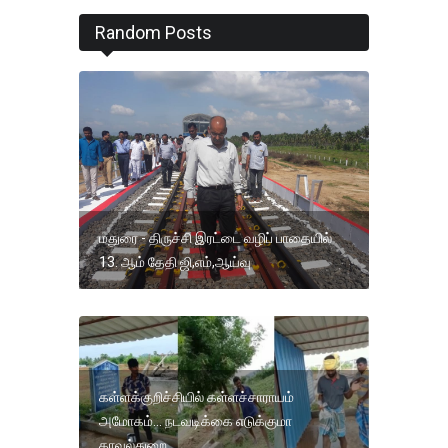
Random Posts
மதுரை - திருச்சி இரட்டை வழிப் பாதையில்
13. ஆம் தேதி ஜி,எம்,ஆய்வு
கள்ளக்குறிச்சியில் கள்ளச்சாராயம்
அமோகம்... நடவடிக்கை எடுக்குமா
காவல்துறை....