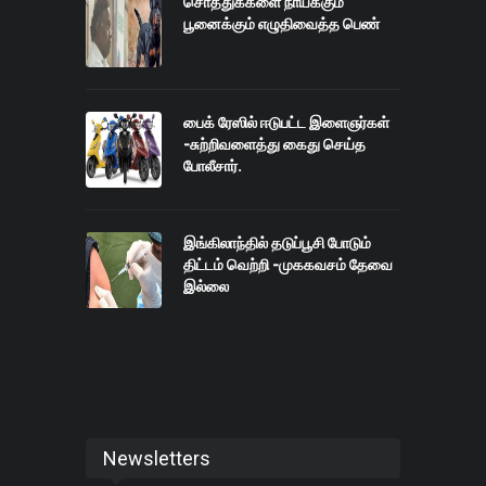
சொத்துக்களை நாய்க்கும்
பூனைக்கும் எழுதிவைத்த பெண்
பைக் ரேஸில் ஈடுபட்ட இளைஞர்கள்
-சுற்றிவளைத்து கைது செய்த
போலீசார்.
இங்கிலாந்தில் தடுப்பூசி போடும்
திட்டம் வெற்றி -முககவசம் தேவை
இல்லை
Newsletters