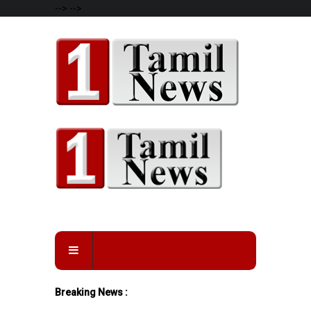
-->
-->
Breaking News :