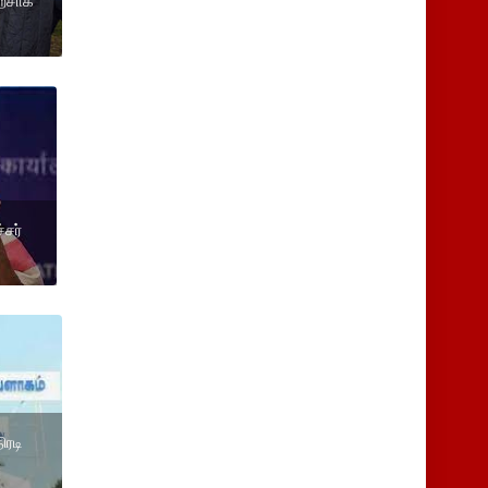
ற்சாக
்சர்
ிரடி