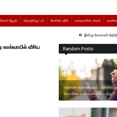
கிரைம் நியூஸ்
தொழில்நுட்பம்
கேள்வி பதில்
கதைகளின் பக்கம்
வணிகம
இன்று வேளாண் நிதிநிலை அறிக்கை த
கால்வாயில் வீசிய
Random Posts
உணவின் சுவையை கூட்ட சேர்க்கப்பட
செயற்கை பொருட்களால்ஆபத்து !