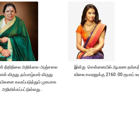
் நிதிநிலை அறிக்கை-அஞ்சலை
இன்று சென்னையில் ஆபரண தங்கத்
ாள் விருது ,நம்மாழ்வார் விருது
விலை சவரனுக்கு 2160 .00 ரூபாய் உயர
யிகளை கவரப்படுத்தும் முகமாக
அறிவிக்கப்பட்டுள்ளது...