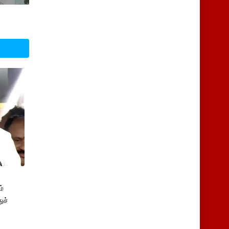
்
ுச்