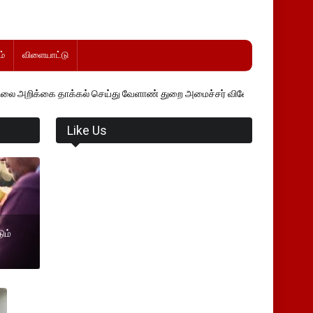
்
விளையாட்டு
ாக்கல் செய்து வேளாண் துறை அமைச்சர் வினோத் வாசித்து வருகிறார். �.
Like Us
ும்