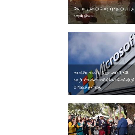
கேரளா குண்டு வெடிப்பு - நாடு முழுவ
உஷார் நிலை
மைக்ரோசாஃப்ட் நிறுவனம் 1,800
ஊழியர்களை பணிநீக்கம் செய்திருப
அறிவித்துள்ளது.