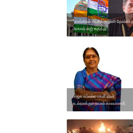
“காங்கிரஸ் கட்சிக்கு இனி தோல்வி த
பிரகாஷ் ராஜ் கருத்து
பாஜக எம்எல்ஏ மகள் திடீர்
உடல்நலக்குறைவால் காலமானார்.