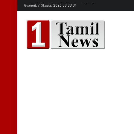
-->
-->
வெள்ளி,
7 ஆகஸ்ட் 2026 03:33:32