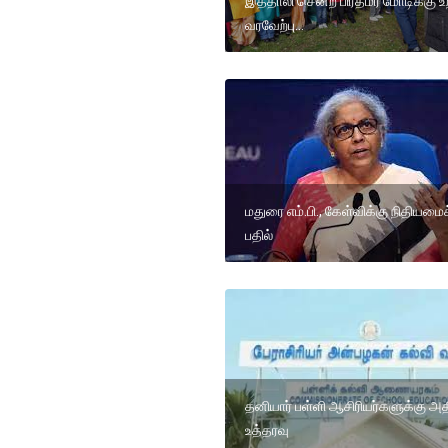
இத்தாலி சென்ற பிரதமர் மோடிக்கு உ
வரவேற்பு...
மதுரை எம்.பி., கேள்விக்கு நிதியமைச
பதில்
தனியார் பள்ளி ஆசிரியர்களுக்கு அத
உத்தரவு