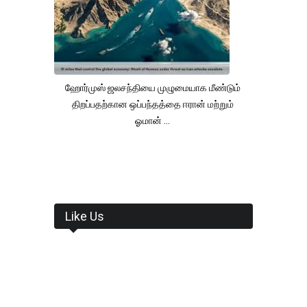
ஹோர்முஸ் ஜலசந்தியை முழுமையாக மீண்டும்
திறப்பதற்கான ஒப்பந்தத்தை ஈரான் மற்றும்
ஓமான் ...
Like Us