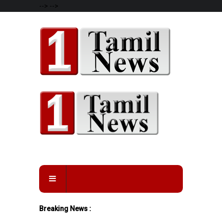
-->
-->
Breaking News :