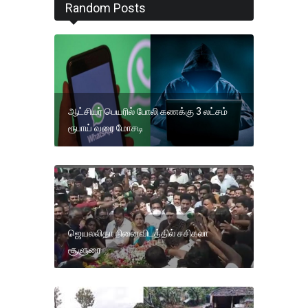
Random Posts
ஆட்சியர் பெயரில் போலி கணக்கு 3 லட்சம்
ரூபாய் வரை மோசடி
ஜெயலலிதா நினைவிடத்தில் சசிகலா
சூளுரை