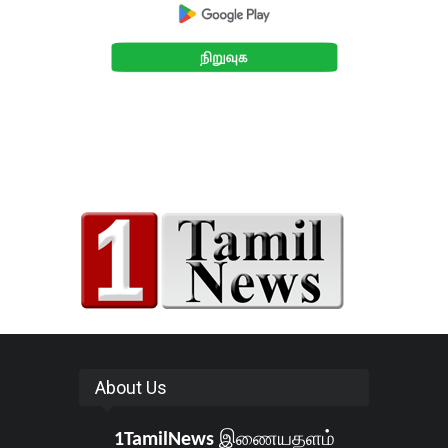
About Us
1TamilNews
இணையதளம்