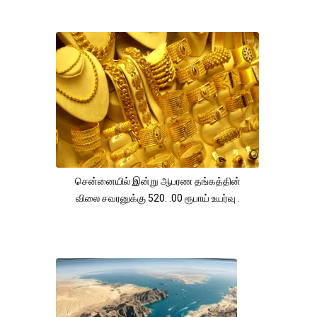
சென்னையில் இன்று ஆபரண தங்கத்தின்
விலை சவரனுக்கு 520. .00 ரூபாய் உயர்வு .