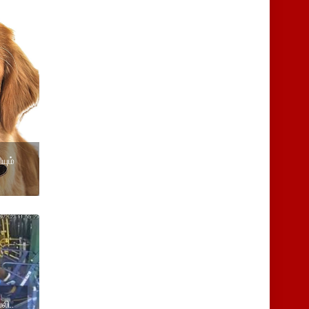
யும்
லி..