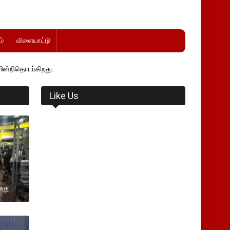
்
விளையாட்டு
ிறது..
Like Us
ைது