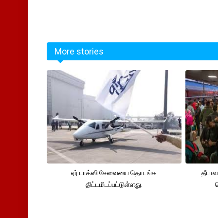
More stories
ஏர் டாக்ஸி சேவையை தொடங்க
தீபா
திட்டமிடப்பட்டுள்ளது.