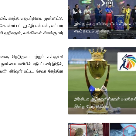
ில், காந்தி ஜெயந்தியை முன்னிட்டு,
இன்று அபுதாபியில் ஐபிஎல் வீரர்கள் 
ற்கொள்ளப்பட்டது.ஆர்.எஸ்.எஸ்., வட்டார
ஏலம் நடைபெறுகிறது.
ி ஹரிசுதன், வக்கீல்கள் சிவக்குமார்
மனை, நெடுகுளா மற்றும் கக்குச்சி
துாய்மை பணியில் ஈடுபட்டனர்.இதில்,
குமார், கிஷோர் உட்பட, சேவா கேந்திரா
இந்தியா -ஆப்கானிஸ்தான் அணிகள
இன்று மோதுகின்றன