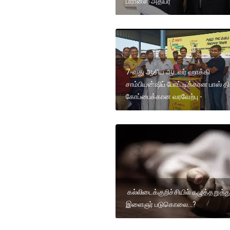
பிரான்ஸ் அதிபர்
7-வது ஆசிய ஆடவர் ஹாக்கி
சாம்பியன்ஷிப் போட் டிக்கான பாஸ் தி
கோப்பைக்கான வரவேற்பு -
கல்லிடைக்குறிச்சியில் கழுத்தறுத்
இளைஞர் படுகொலை...?