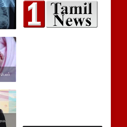
ற பெண்
னராக