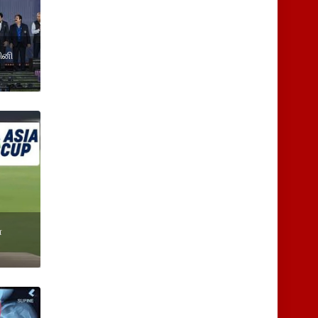
மினி
்