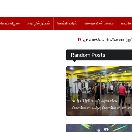
கிரைம் நியூஸ்
தொழில்நுட்பம்
கேள்வி பதில்
கதைகளின் பக்கம்
வணிகம
தங்கம்-வெள்ளி விலை மாற்றமின்றிதொடர்க
Random Posts
உடற்பயிற்சி கூடம் அமைக்க
கொள்ளையடித்த கொள்ளையன் க