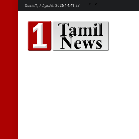
-->
-->
வெள்ளி,
7 ஆகஸ்ட் 2026 14:41:28