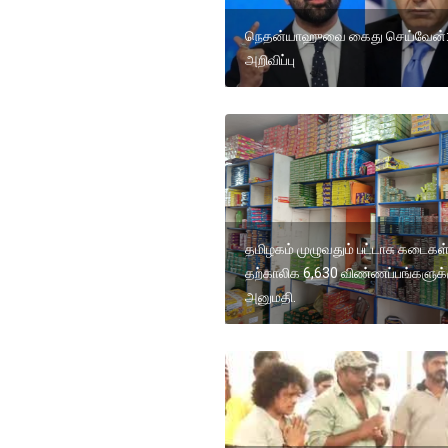
நெதன்யாஹுவை கைது செய்வேன்: 
அறிவிப்பு
தமிழகம் முழுவதும் பட்டாசு கடைகள
தற்காலிக 6,630 விண்ணப்பங்களுக்
அனுமதி.