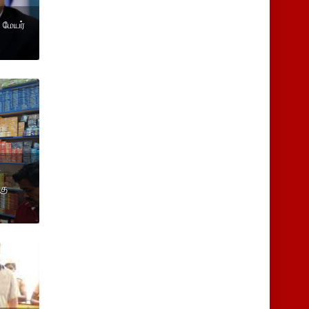
மேயர்
்
கு