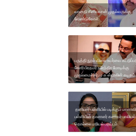
வானதி சீனிவாசன் முதல்வருக்கு
வேண்டுகோள்
பருத்தி நூல் விலை உயர்வை கட்டுப்ப
கோரி பிரதமர் நரேந்திர மோடிக்கு
முதலமைச்சர் மு க ஸ்டாலின் கடிதம்
தனியார் பள்ளியில் படிக்கும் மாணவி
பள்ளியின் தாளாளர் கணவர் பாலியல்
தொல்லை.மறியல் பதட்டம்.