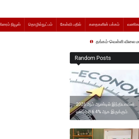
கிரைம் நியூஸ்
தொழில்நுட்பம்
கேள்வி பதில்
கதைகளின் பக்கம்
வணிகம
தங்கம்-வெள்ளி விலை மாற்றமின்றிதொடர
Random Posts
2026 ஆம் ஆண்டில் இந்தியாவின்
வளர்ச்சி 6.4% ஆக இருக்கும்.