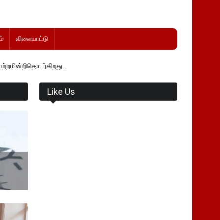
்
விளையாட்டு
்கிறது..
Like Us