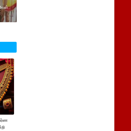
வேன்..
பர்ண
்றி