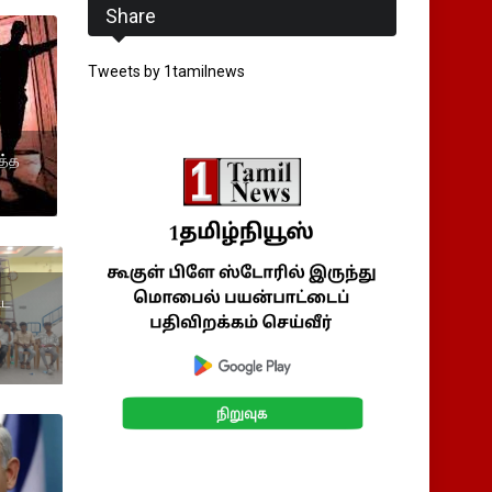
Share
Tweets by 1tamilnews
த்த
்ட