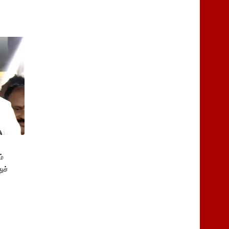
்
ுச்