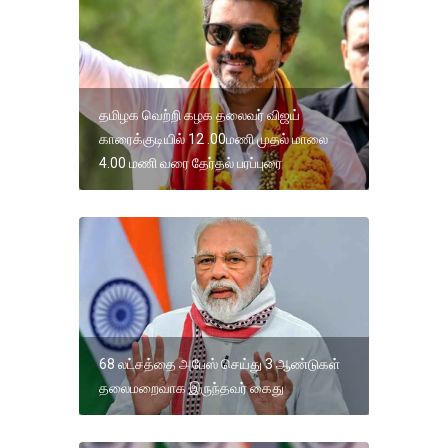
தமிழக வெற்றி கழக தலைவர் விஜய்
காரைக்குடியில் 12 .00மணி முதல் மாலை
4.00 மணி வரை தேர்தல் பரப்புரை
68 லட்சத்தை அபேஸ் செய்து 3 ஆண்டுகள்
தலைமறைவாக இருந்தவர் கைது