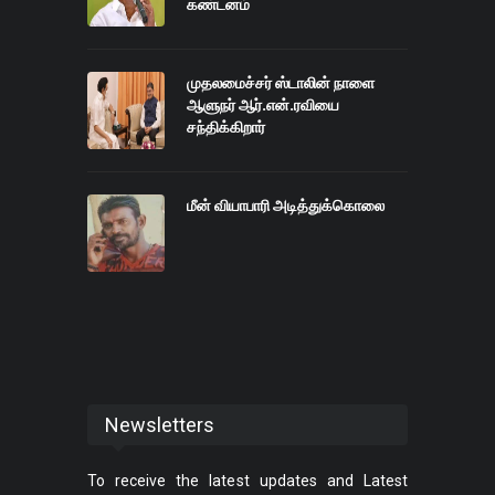
கண்டனம்
முதலமைச்சர் ஸ்டாலின் நாளை
ஆளுநர் ஆர்.என்.ரவியை
சந்திக்கிறார்
மீன் வியாபாரி அடித்துக்கொலை
Newsletters
To receive the latest updates and Latest