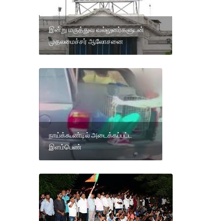
இன்று மருத்துவ வல்லுனர்களுடன்
முதலமைச்சர் ஆலோசனை
நாய்க்கூண்டில் அடைக்கப்பட்ட
இளம்பெண்