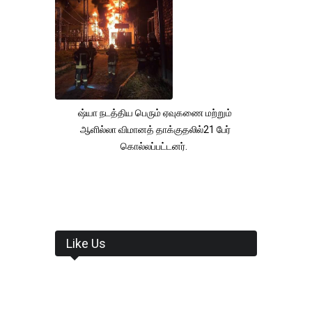
ஷ்யா நடத்திய பெரும் ஏவுகணை மற்றும்
ஆளில்லா விமானத் தாக்குதலில்21 பேர்
கொல்லப்பட்டனர்.
Like Us