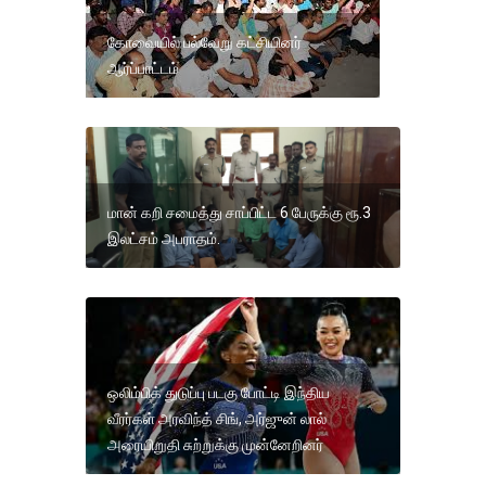
கோவையில் பல்வேறு கட்சியினர்
ஆர்ப்பாட்டம்
மான் கறி சமைத்து சாப்பிட்ட 6 பேருக்கு ரூ.3
இலட்சம் அபராதம்.
ஒலிம்பிக் துடுப்பு படகு போட்டி இந்திய
வீரர்கள் அரவிந்த் சிங், அர்ஜுன் லால்
அரையிறுதி சுற்றுக்கு முன்னேறினர்