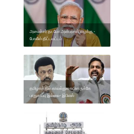
அமைச்சர் தா.மோ.அன்பரசன் வழக்கு -
போலீஸ் திட்டவட்டம்
தமிழகத்தில் காவல்துறையினருக்கே
பாதுகாப்பு இல்லை- இபிஎஸ்