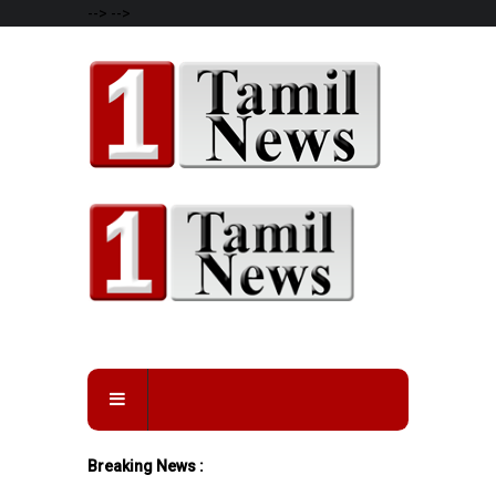
-->
-->
Breaking News :