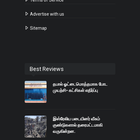
Advertise with us
Sitemap
Best Reviews
தபால் ஓட்டைமொத்தமாக போட
முயற்சி- கட்சிகள் எதிர்ப்பு
இஸ்ரேலிய படையினர் வீசும்
குண்டுகளால் தரைமட்டமாகி
வருகின்றன.