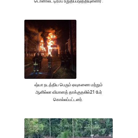
டொனால்ட் டிரம்ப் உறுதிப்படுத்தியுள்ளார் .
ஷ்யா நடத்திய பெரும் ஏவுகணை மற்றும்
ஆளில்லா விமானத் தாக்குதலில்21 பேர்
கொல்லப்பட்டனர்.