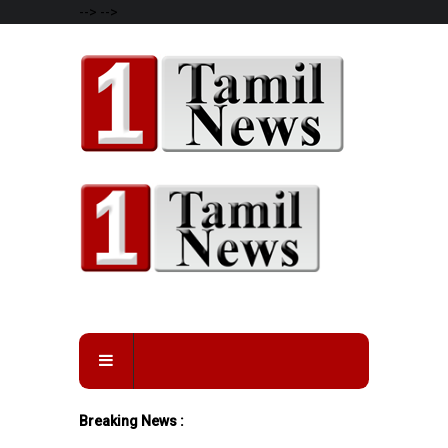
-->
-->
Breaking News :