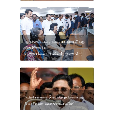
ஒரு இலட்சமாவது விவசாய பயனாளி க்கு
மின் இணைப்பு
ஆணையினைவழங்கினார்முதலமைச்சர்.
"விக்கிரவாண்டி இடைத்தேர்தலில் என்டிஏ
வெற்றிக்கணக்கை தொடங்கிடும்"