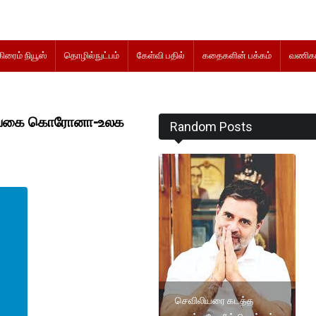
கிரைம் நியூஸ்
தொழில்நுட்பம்
கேள்வி பதில்
கதைகளின் பக்கம்
வணிகம
ுது வகை கொரோனா-உலக
Random Posts
செவிலியரை கடத்த