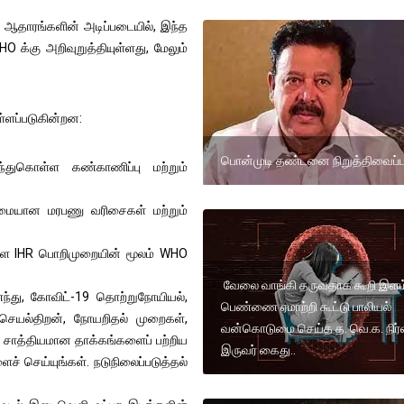
் ஆதாரங்களின் அடிப்படையில், இந்த
க்கு அறிவுறுத்தியுள்ளது, மேலும்
்ளப்படுகின்றன:
பொன்முடி தண்டனை நிறுத்திவைப்ப
்துகொள்ள கண்காணிப்பு மற்றும்
ழுமையான மரபணு வரிசைகள் மற்றும்
ளை IHR பொறிமுறையின் மூலம் WHO
வேலை வாங்கி தருவதாக கூறி இளம
ைந்து, கோவிட்-19 தொற்றுநோயியல்,
பெண்ணை ஏமாற்றி கூட்டு பாலியல்
 செயல்திறன், நோயறிதல் முறைகள்,
வன்கொடுமை செய்த த. வெ.க. நிர்
் சாத்தியமான தாக்கங்களைப் பற்றிய
இருவர் கைது..
ச் செய்யுங்கள். நடுநிலைப்படுத்தல்