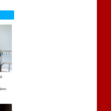
ன்
திராக