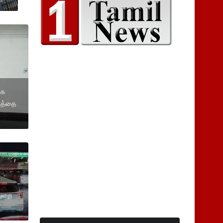
ாக
டத்தை
துறை