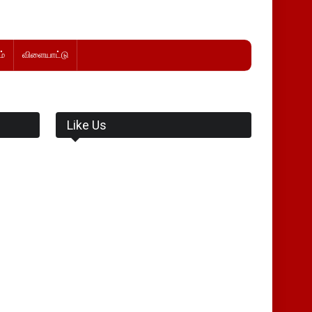
்
விளையாட்டு
Like Us