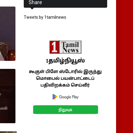
Share
Tweets by 1tamilnews
ு
்
வாகி