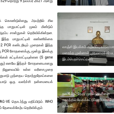
.1.529 தொற்று 9 நவம்பர் 2021 அன்று
் கொண்டுள்ளது, அவற்றில் சில
 மாறுபாட்டின் மூலம் மீண்டும்
ரம்ப சான்றுகள் தெரிவிக்கின்றன.
 இந்த மாறுபாட்டின் எண்ணிக்கை
2 PCR கண்டறியும் முறைகள் இந்த
வாஞ்சி இயக்கம் அறிவிப்பு காரணம
ஒரு PCR சோதனைக்கு, மூன்று இலக்கு
மறைந்த முன்னாள் முதலமைச்சர் ப
கள் சுட்டிக்காட்டியுள்ளன (S gene
இடம்பெறச்செய்தனர்
ுகிறது) எனவே இந்தச் சோதனையானது
ம், நிலுவையில் உள்ள வரிசைமுறை
 மாறுபாடு முந்தைய தொற்றுநோய்களை
ுபாடு ஒரு வளர்ச்சி நன்மையைக்
நவ:4 ஆம் தேதி முதல் சென்னை
நகரத்தில் வேகக்கட்டுப்பாடு காவல்
AG-VE தொடர்ந்து மதிப்பிடும். WHO
தகவல்.
ம் தேவைக்கேற்ப தெரிவிக்கும்.