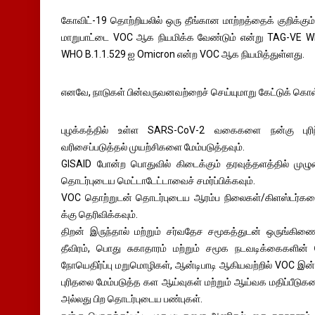
கோவிட்-19 தொற்றியலில் ஒரு தீங்கான மாற்றத்தைக் குறிக்கும
மாறுபாட்டை VOC ஆக நியமிக்க வேண்டும் என்று TAG-VE WHO 
WHO B.1.1.529 ஐ Omicron என்ற VOC ஆக நியமித்துள்ளது.
எனவே, நாடுகள் பின்வருவனவற்றைச் செய்யுமாறு கேட்டுக் கொள
புழக்கத்தில் உள்ள SARS-CoV-2 வகைகளை நன்கு புரிந
வரிசைப்படுத்தல் முயற்சிகளை மேம்படுத்தவும்.
GISAID போன்ற பொதுவில் கிடைக்கும் தரவுத்தளத்தில் மு
தொடர்புடைய மெட்டாடேட்டாவைச் சமர்ப்பிக்கவும்.
VOC தொற்றுடன் தொடர்புடைய ஆரம்ப நிலைகள்/கிளஸ்டர்க
க்கு தெரிவிக்கவும்.
திறன் இருந்தால் மற்றும் சர்வதேச சமூகத்துடன் ஒருங்கிண
தீவிரம், பொது சுகாதாரம் மற்றும் சமூக நடவடிக்கைகளின்
நோயெதிர்ப்பு மறுமொழிகள், ஆன்டிபாடி ஆகியவற்றில் VOC இன
புரிதலை மேம்படுத்த கள ஆய்வுகள் மற்றும் ஆய்வக மதிப்பீடுகளை
அல்லது பிற தொடர்புடைய பண்புகள்.