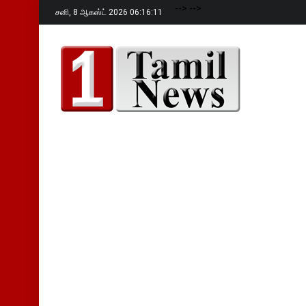
-->
-->
சனி,
8 ஆகஸ்ட் 2026 06:16:12