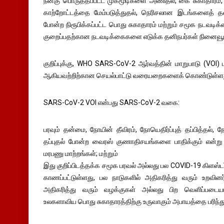
நன்கு பொருத்தப்பட்ட முகமூடிகளை அணிதல், கை சுகாதாரம்,
காற்றோட்டத்தை மேம்படுத்துதல், நெரிசலான இடங்களைத் தவிர
போன்ற நிரூபிக்கப்பட்ட பொது சுகாதாரம் மற்றும் சமூக நடவடி
குறைப்பதற்கான நடவடிக்கைகளை எடுக்க தனிநபர்கள் நினைவூட்ட
குறிப்புக்கு, WHO SARS-CoV-2 ஆர்வத்தின் மாறுபாடு (VOI)
ஆகியவற்றிற்கான செயல்பாட்டு வரையறைகளைக் கொண்டுள்ளத
SARS-CoV-2 VOI என்பது SARS-CoV-2 வகை:
பரவும் தன்மை, நோயின் தீவிரம், நோயெதிர்ப்புத் தப்பித்தல்,
தப்புதல் போன்ற வைரஸ் குணாதிசயங்களை பாதிக்கும் என்று 
மரபணு மாற்றங்கள்; மற்றும்
இது குறிப்பிடத்தக்க சமூக பரவல் அல்லது பல COVID-19 கிள
காணப்பட்டுள்ளது, பல நாடுகளில் அதிகரித்து வரும் உறவின
அதிகரித்து வரும் வழக்குகள் அல்லது பிற வெளிப்படை
உலகளாவிய பொது சுகாதாரத்திற்கு உருவாகும் அபாயத்தை பரிந்