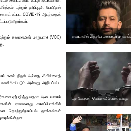
 உடல் இடைவெளி, உட்புற இடங்களின்
்த்தல் மற்றும் தடுப்பூசி போடுதல்
க்கைகள் உட்பட, COVID-19 ஆபத்தைக்
ப்படுகிறார்கள்.
கனடாவில் இந்திய மாணவர் மரணம்.
 மற்றும் கவலையின் மாறுபாடு (VOC)
ு.
 நோய் கண்டறிதல் அல்லது சிகிச்சைத்
கணிக்கப்படும் அல்லது அறியப்பட்ட
ஸ்டர்களை ஏற்படுத்துவதாக அடையாளம்
மத போதகர் கொலை: பெண் கைது
ர்களின் பரவலானது, காலப்போக்கில்
யான தொற்றுநோயியல் தாக்கங்கள்
துரைக்கின்றன.