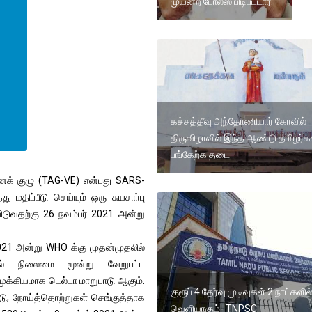
முயன்ற போலீஸ் பிடிபட்டார்.
கச்சத்தீவு அந்தோணியார் கோவில்
திருவிழாவில் இந்த ஆண்டு தமிழர்க
பங்கேற்க தடை
க் குழு (TAG-VE) என்பது SARS-
திப்பீடு செய்யும் ஒரு சுயசாா்பு
பிடுவதற்கு 26 நவம்பர் 2021 அன்று
 2021 அன்று WHO க்கு முதன்முதலில்
யியல் நிலைமை மூன்று வேறுபட்ட
முக்கியமாக டெல்டா மாறுபாடு ஆகும்.
குரூப் 4 தேர்வு முடிவுகள் 2 நாட்களில
ோடு, நோய்த்தொற்றுகள் செங்குத்தாக
வெளியாகும்- TNPSC.