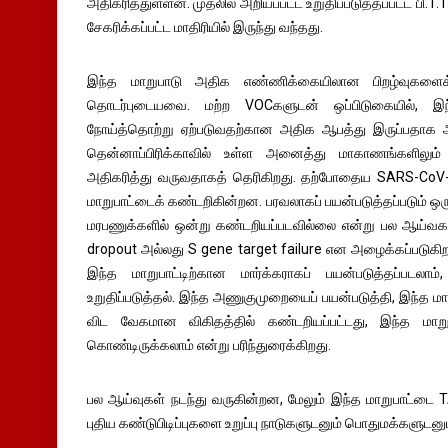
அதிகரித்துள்ளன. முதலில் அறியப்பட்ட உறுதிப்படுத்தப்பட்ட பி.1
சேகரிக்கப்பட்ட மாதிரியில் இருந்து வந்தது.
இந்த மாறுபாடு அதிக எண்ணிக்கையிலான பிறழ்வுகளைக
தொடர்புடையவை. மற்ற VOCகளுடன் ஒப்பிடுகையில், இந்த
நோய்த்தொற்று ஏற்படுவதற்கான அதிக ஆபத்து இருப்பதாக ஆ
தென்னாப்பிரிக்காவில் உள்ள அனைத்து மாகாணங்களிலும்
அதிகரித்து வருவதாகத் தெரிகிறது. தற்போதைய SARS-CoV-
மாறுபாட்டைக் கண்டறிகின்றன. பரவலாகப் பயன்படுத்தப்படும் 
மரபணுக்களில் ஒன்று கண்டறியப்படவில்லை என்று பல ஆய்வகங்
dropout அல்லது S gene target failure என அழைக்கப்பட
இந்த மாறுபாட்டிற்கான மார்க்கராகப் பயன்படுத்தப்படலா
உறுதிப்படுத்தல். இந்த அணுகுமுறையைப் பயன்படுத்தி, இந்த
விட வேகமான விகிதத்தில் கண்டறியப்பட்டது, இந்த மாற
கொண்டிருக்கலாம் என்று பரிந்துரைக்கிறது.
பல ஆய்வுகள் நடந்து வருகின்றன, மேலும் இந்த மாறுபாட்டை T
புதிய கண்டுபிடிப்புகளை உறுப்பு நாடுகளுடனும் பொதுமக்களுடனு