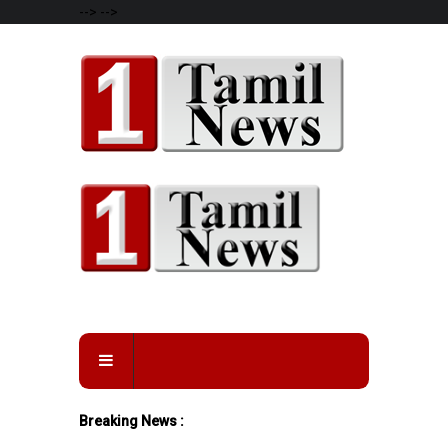
-->
-->
Breaking News :