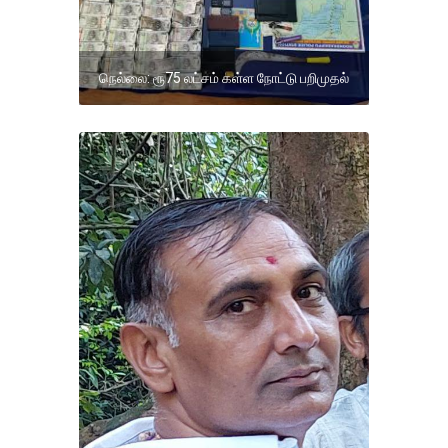
நெல்லை: ரூ75 லட்சம் கள்ள நோட்டு பறிமுதல்