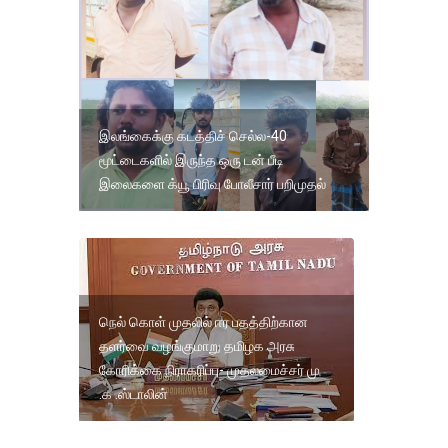
இலங்கைக்கு கடத்திச் செல்ல-40
மூட்டைகளில் இருந்த ஒரு டன் பீடி
இலைகளை க்யூ பிரிவு போலீசார் பறிமுதல்
நெல் கொள் முதலில் ஈர பதத்திற்கான
தளர்வை வழங்குமாறு தமிழக அரசு
கோரிக்கை நிராகரிப்பு- முதலமைச்சர் மு
.க .ஸ்டாலின்