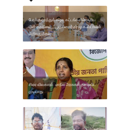
போக்குவரத்துக் கழக கட்டங்களில் சூரிய
மின் தகடுகள்... முதலமைச்சர் மு.க.ஸ்டாலின்
அறிவுறுத்தல்...
சிஏஏ விவகாரம்: மாநில அரசுகள் தலையிட
முடியாது