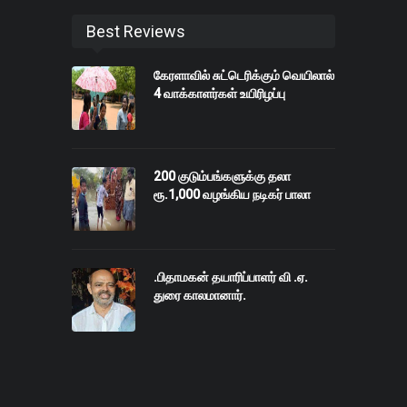
Best Reviews
கேரளாவில் சுட்டெரிக்கும் வெயிலால்
4 வாக்காளர்கள் உயிரிழப்பு
200 குடும்பங்களுக்கு தலா
ரூ.1,000 வழங்கிய நடிகர் பாலா
.பிதாமகன் தயாரிப்பாளர் வி .ஏ.
துரை காலமானார்.