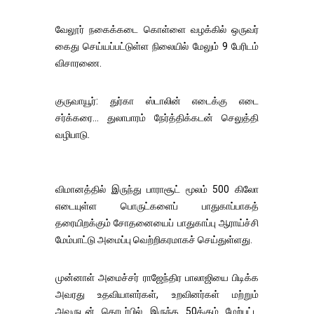
வேலூர் நகைக்கடை கொள்ளை வழக்கில் ஒருவர்
கைது செய்யப்பட்டுள்ள நிலையில் மேலும் 9 பேரிடம்
விசாரணை.
குருவாயூர்: துர்கா ஸ்டாலின் எடைக்கு எடை
சர்க்கரை... துலாபாரம் நேர்த்திக்கடன் செலுத்தி
வழிபாடு.
விமானத்தில் இருந்து பாராசூட் மூலம் 500 கிலோ
எடையுள்ள பொருட்களைப் பாதுகாப்பாகத்
தரையிறக்கும் சோதனையைப் பாதுகாப்பு ஆராய்ச்சி
மேம்பாட்டு அமைப்பு வெற்றிகரமாகச் செய்துள்ளது.
முன்னாள் அமைச்சர் ராஜேந்திர பாலாஜியை பிடிக்க
அவரது உதவியாளர்கள், உறவினர்கள் மற்றும்
அவருடன் தொடர்பில் இருந்த 50க்கும் மேற்பட்ட