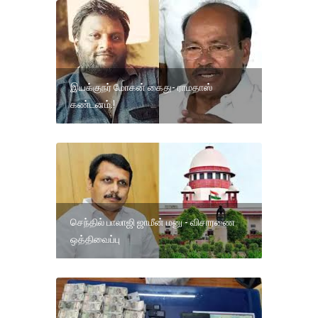
இயக்குநர் மோகன் கைது- ராமதாஸ்
கண்டனம்.!
செந்தில் பாலாஜி ஜாமீன் மனு - விசாரணை
ஒத்திவைப்பு