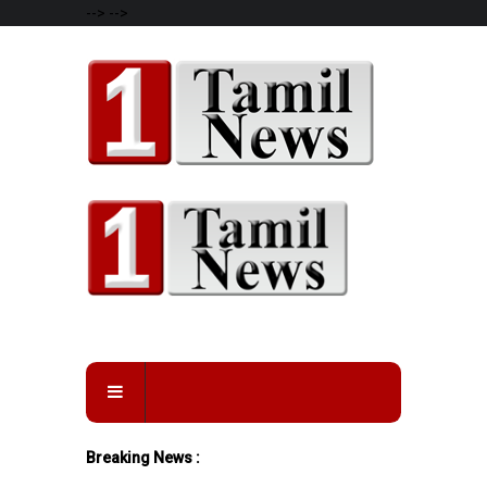
-->
-->
Breaking News :