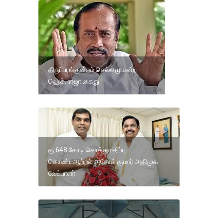
திருப்பரங்குன்றம் செல்ல முயன்ற
ஹெச். ராஜா கைது
ரூ.648 கோடி சொத்துமதிப்பு
கொண்டஆற்றல் அசோக் குமார் அதிமுக
வேட்பாளர்