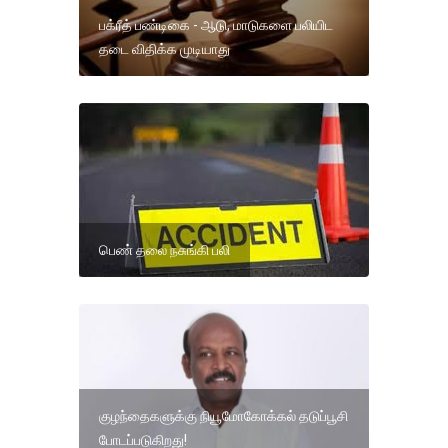
பக்ரீத் பண்டிகை - ஆடு, மாடுகளை பலியிட
தடை விதிக்க முடியாது
பெண் தலை நசுங்கி பலி
குழந்தைகளுக்கு நியூமோகோக்கல் தடுப்பூசி
போடப்படுகிறது!