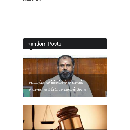
Random Posts
சட்டமன்ற எதிர்க்கட்சித் துணைத்
தலைவராக ஆர் பி உதயகுமார் தேர்வு