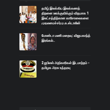
தமிழ் இலக்கிய இலக்கணத்
திறனை ஊக்குவிக்கும் விதமாக 1
இலட்சத்திற்கான காசோலைகளை
முதலமைச்சர்மு.க.ஸ்டாலின்
வழங்கி, வாழ்த்தினார்.,
போண்டா மணி மறைவு: விஜயகாந்த்
இரங்கல்..
2 ஐபிஎஸ் அதிகாரிகள் இடமாற்றம் -
தமிழக அரசு உத்தரவு