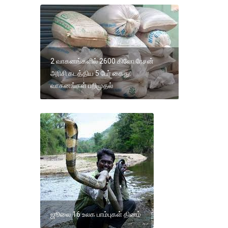
2 வாகனங்களில் 2600 கிலோ ரேசன்
அரிசி கடத்திய 5 பேர் கைது:
வாகனங்கள் பறிமுதல்
ஜூலை 16 உலக பாம்புகள் தினம்