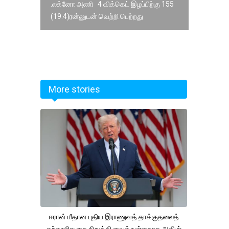
.லக்னோ அணி 4 விக்கெட் இழப்பிற்கு 155
(19.4)ரன்னுடன் வெற்றி பெற்றது
More stories
ஈரான் மீதான புதிய இராணுவத் தாக்குதலைத்
தற்காலிகமாக நிறுத்தி வைத்துள்ளதாக அதிபர்