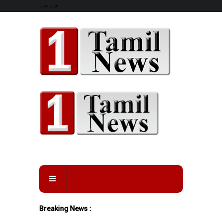
-->
-->
Breaking News :