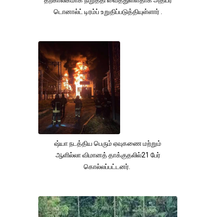
டொனால்ட் டிரம்ப் உறுதிப்படுத்தியுள்ளார் .
ஷ்யா நடத்திய பெரும் ஏவுகணை மற்றும்
ஆளில்லா விமானத் தாக்குதலில்21 பேர்
கொல்லப்பட்டனர்.