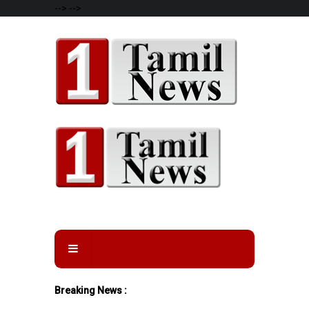
-->
-->
Breaking News :