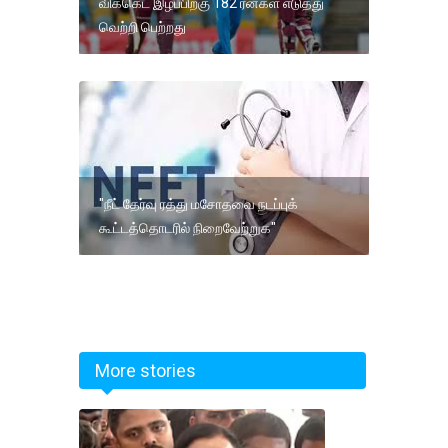
விக்கெட் இழப்பிற்கு 182 ரன்கள் எடுத்து
வெற்றி பெற்றது
"நீட் தேர்வு ரத்து மசோதவை நடப்புக்
கூட்டத்தொடரில் நிறைவேற்றுக"
More stories