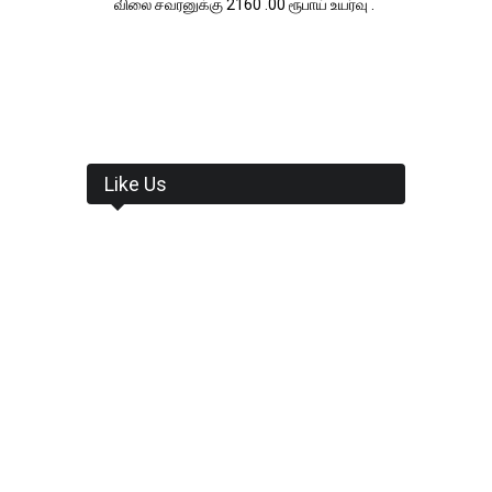
விலை சவரனுக்கு 2160 .00 ரூபாய் உயர்வு .
Like Us