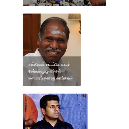
சத்தீஸ்கர் சட்டப்பேரவைத்
தேர்தல் முழு வீச்சில்
களமிறங்குகிறது காங்கிரஸ்.