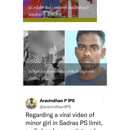
நட்சத்திர வேட்பாளர்கள் களமிறங்கும்
தென்காசி தொகுதி
தமிழகத்தை உலுக்கிய பாலியல் வழக்கில்
அதிரடி தீர்ப்பு