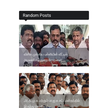
Random Posts
விசிக முக்கிய புள்ளியின் வீட்டில்
அமலாக்கத்துறை சோதனை
,அ.தி.மு.க மற்றும் பா.ஜ.க சட்டமன்றத்தில்
இருந்து வெளிநடப்பு .