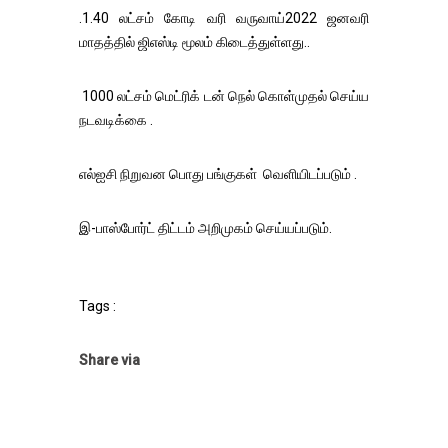
.1.40 லட்சம் கோடி வரி வருவாய்2022 ஜனவரி
மாதத்தில் ஜிஎஸ்டி மூலம் கிடைத்துள்ளது..
1000 லட்சம் மெட்ரிக் டன் நெல் கொள்முதல் செய்ய
நடவடிக்கை .
எல்ஐசி நிறுவன பொது பங்குகள் வெளியிடப்படும் .
இ-பாஸ்போர்ட் திட்டம் அறிமுகம் செய்யப்படும்.
Tags :
Share via