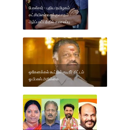
போலீசார் - புதிய தமிழகம்
கட்சியினர் வாக்குவாதம் -
ஆர்ப்பாட்டத்தில் சலசலப்பு.
ஒகேனக்கல் கூட்டுக்குடிநீர் திட்டம்
ஓ.பி.எஸ்.அறிக்கை