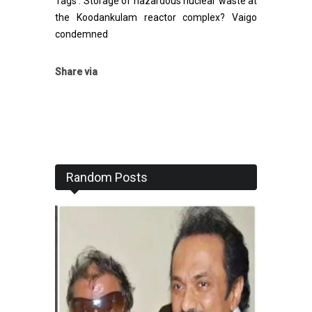
Tags : Storage of hazardous nuclear waste at
the Koodankulam reactor complex? Vaigo
condemned
Share via
Random Posts