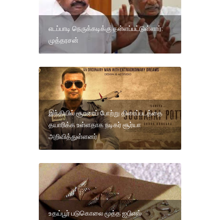
எடப்பாடி நெருக்கடிக்கு தள்ளப்பட்டுள்ளார்:
முத்தரசன்
இந்தியில் சூரரைப் போற்று திரைப்படத்தை
தயாரிக்க உள்ளதாக நடிகர் சூர்யா
அறிவித்துள்ளனர்
உதய்பூர் படுகொலை மூத்த ஐபிஎஸ்