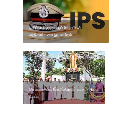
தமிழ்நாடு முழுவதும் 56 ஐபிஎஸ்
அதிகாரிகளை இடமாற்றம்
சென்னையில் இரவீந்திரநாத் தாகூர் சிலை
திறப்பு