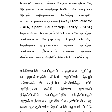
வேண்டும் என்று மக்கள் போராடி வரும் நிலையில்,
அணுஉலை வளாகத்தினுள்ளேயே அபாயகரமான
அணுக் கழிவுகளைச் சேமித்து வைத்திட
கட்டமைப்புகளை உருவாக்க (Away From Reactor
- AFR, Spent Fuel Storage Facility - SFSF)
தேசிய அணுமின் கழகம் 2021 டிசம்பரில் ஒப்பந்தப்
புள்ளிகளைக் கோரியுள்ளது. பிப்ரவரி 24 ஆம்
தேதிக்குள் நிறுவனங்கள் தங்கள் ஒப்பந்தப்
புள்ளிகளை இணையம் மூலமாக தாக்கல்
செய்யலாம் என்று அறிவிப்பு வெளியிடப்பட்டுள்ளது.
இந்நிலையில் கூடங்குளம் அணுஉலை குறித்து
நாடாளுமன்றத்தில் சிபிஎம் உறுப்பினர் தோழர்
சு.வெங்கடேசன் எழுப்பிய கேள்விக்கு பதில்
அளித்துள்ள ஒன்றிய இணை அமைச்சர்
ஜிதேந்திரசிங், கூடங்குளத்தில் உற்பத்தியாகும்
அணுக் கழிவுகளை முதலில் சில ஆண்டுகள் அணு
உலைகளுக்குள் உள்ள தொட்டியில் பாதுகாக்கப்பட்டு,