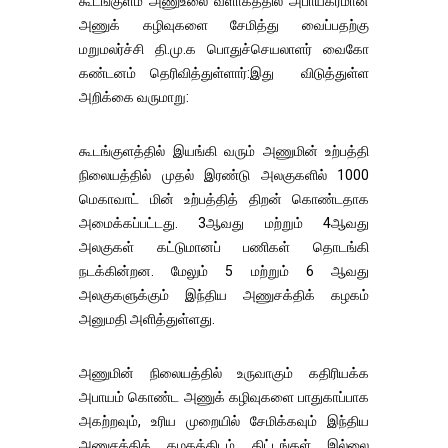
கூடங்குளம் அணுஉலை வளாகத்தில் அபாயகரமான
அணுக் கழிவுகளை சேமித்து வைப்பதற்கு
மறுமலர்ச்சி தி.மு.க பொதுச்செயலாளர் வைகோ
கண்டனம் தெரிவித்துள்ளார்:இது விடுத்துள்ள
அறிக்கை வருமாறு:
கூடங்குளத்தில் இயங்கி வரும் அணுமின் உற்பத்தி
நிலையத்தில் முதல் இரண்டு அலகுகளில் 1000
மெகாவாட் மின் உற்பத்தித் திறன் கொண்டதாக
அமைக்கப்பட்டது. 3ஆவது மற்றும் 4ஆவது
அலகுகள் கட்டுமானப் பணிகள் தொடங்கி
நடக்கின்றன. மேலும் 5 மற்றும் 6 ஆவது
அலகுகளுக்கும் இந்திய அணுசக்திக் கழகம்
அனுமதி அளித்துள்ளது.
அணுமின் நிலையத்தில் உருவாகும் கதிரியக்க
அபாயம் கொண்ட அணுக் கழிவுகளை பாதுகாப்பாக
அகற்றவும், உரிய முறையில் சேமிக்கவும் இந்திய
அணுசக்திக் கழகத்திடம் திட்டங்கள் இல்லை