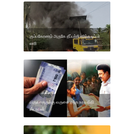
கும்பகோணம் அருகே தீப்பற்றி எரிந்த டிப்பர்
லாரி
திருவாரூருக்கு வருகை தந்த உதயநிதி
ஸ்டாலின்