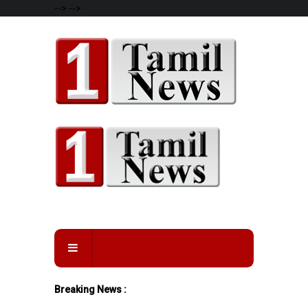
-->
-->
Breaking News :