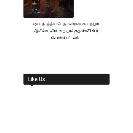
ஷ்யா நடத்திய பெரும் ஏவுகணை மற்றும்
ஆளில்லா விமானத் தாக்குதலில்21 பேர்
கொல்லப்பட்டனர்.
Like Us