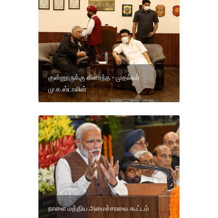
குன்னூருக்கு விரைந்த - முதல்வர்
மு.க.ஸ்டாலின்
நாளை மத்திய அமைச்சரவை கூட்டம்