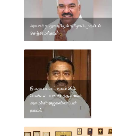
அனைத்து துறையிலும் தமிழகம் முதலிடம்:
செஞ்சி மஸ்தான்
இலவச பயணம் மூலம் 60%
பெண்கள் பயனடைத்துள்ளனர்
அமைச்சர் ராஜகண்ணப்பன்
தகவல்