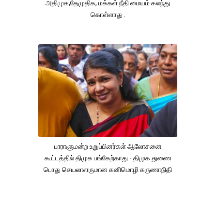
அதிமுக,தேமுதிக, மக்கள் நீதி மையம் கலந்து
கொள்ளாது .
பாராளுமன்ற உறுப்பினர்கள் ஆலோசனை
கூட்டத்தில் திமுக பங்கேற்காது - திமுக துணை
பொது செயலாளருமான கனிமொழி கருணாநிதி