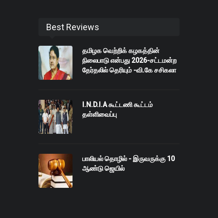
Best Reviews
தமிழக வெற்றிக் கழகத்தின்
நிலைபாடு என்பது 2026-சட்டமன்ற
தேர்தலில் தெரியும் -வி.கே சசிகலா
I.N.D.I.A கூட்டணி கூட்டம்
தள்ளிவைப்பு
பாலியல் தொழில் - இருவருக்கு 10
ஆண்டு ஜெயில்