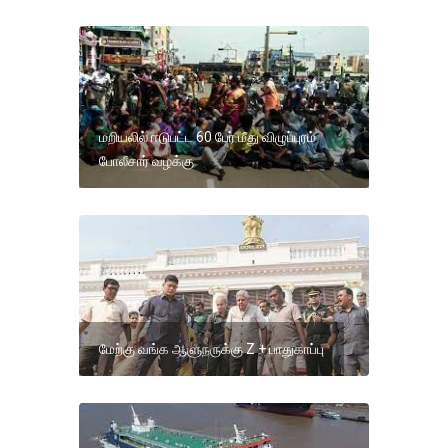
மறியலில் ஈடுபட்ட 60 பேர் மீது விழுப்புரம்
போலீசார் வழக்கு
மேற்கு வங்க ஆளுநருக்கு Z + பாதுகாப்பு