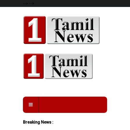
-->
-->
Breaking News :