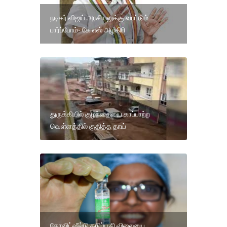
நடிகர் விஜய் அரசியலுக்கு வரட்டும்
பார்ப்போம்- கே எஸ் அழகிரி
துருக்கியில் குழந்தையை காப்பாற்ற
வெள்ளத்தில் குதித்த தாய்
கோவிட்ஷீல்டு தடுப்பூசி விலையை