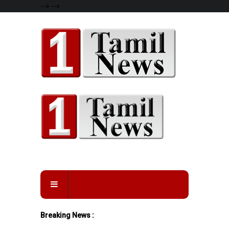
-->
-->
Breaking News :