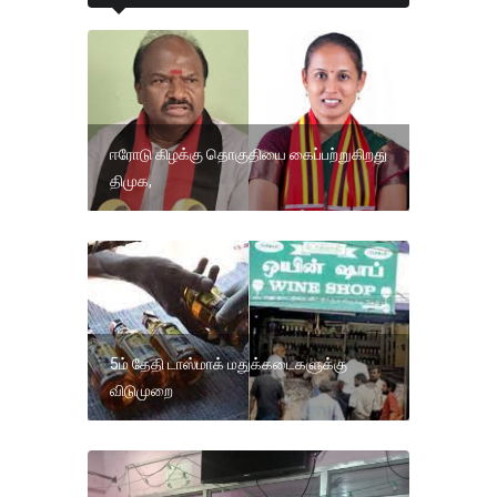
ஈரோடு கிழக்கு தொகுதியை கைப்பற்றுகிறது
திமுக,
5ம் தேதி டாஸ்மாக் மதுக்கடைகளுக்கு
விடுமுறை