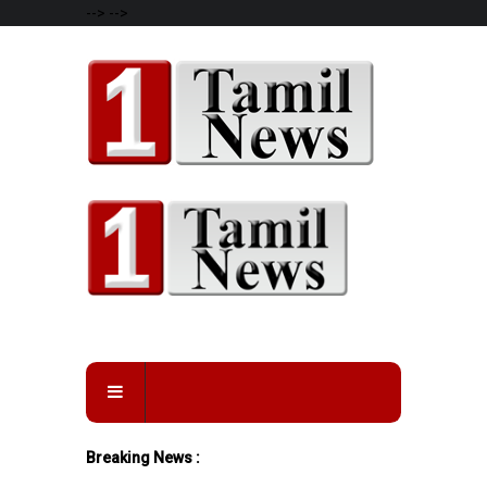
-->
-->
Breaking News :