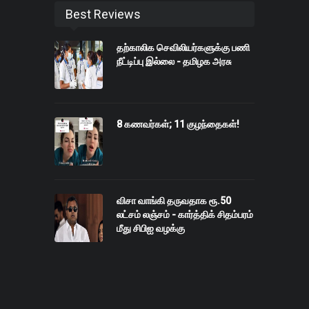
Best Reviews
தற்காலிக செவிலியர்களுக்கு பணி
நீட்டிப்பு இல்லை - தமிழக அரசு
8 கணவர்கள்; 11 குழந்தைகள்!
விசா வாங்கி தருவதாக ரூ.50
லட்சம் லஞ்சம் - கார்த்திக் சிதம்பரம்
மீது சிபிஐ வழக்கு