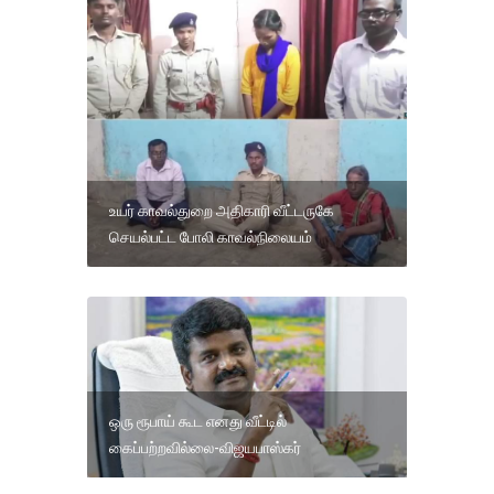
உயர் காவல்துறை அதிகாரி வீட்டருகே
செயல்பட்ட போலி காவல்நிலையம்
ஒரு ரூபாய் கூட எனது வீட்டில்
கைப்பற்றவில்லை-விஜயபாஸ்கர்