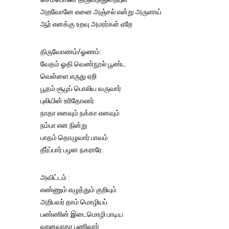
அறவோனே எனை அஞ்சல் என்று அருளாய்
ஆர் எனக்கு உறவு அமரர்கள் ஏறே
திருவோணம்/ஓணம்:
வேதம் ஓதி வெண்நூல் பூண்ட
வெள்ளை எருது ஏறி
பூதம் சூழப் பொலிய வருவார்
புலியின் உரிதோலார்
நாதா எனவும் நக்கா எனவும்
நம்பா என நின்று
பாதம் தொழுவார் பாவம்
தீர்ப்பார் பழன நகராரே.
அவிட்டம் :
எண்ணும் எழுத்தும் குறியும்
அறிபவர் தாம் மொழியப்
பண்ணின் இடைமொழி பாடிய
வானவரதா பணிவார்