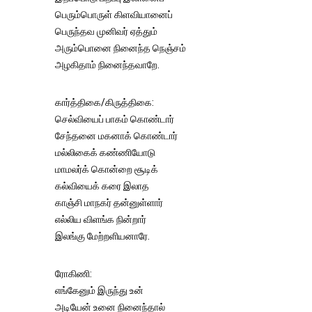
பெரும்பொருள் கிளவியானைப்
பெருந்தவ முனிவர் ஏத்தும்
அரும்பொனை நினைந்த நெஞ்சம்
அழகிதாம் நினைந்தவாறே.
கார்த்திகை/கிருத்திகை:
செல்வியைப் பாகம் கொண்டார்
சேந்தனை மகனாக் கொண்டார்
மல்லிகைக் கண்ணியோடு
மாமலர்க் கொன்றை சூடிக்
கல்வியைக் கரை இலாத
காஞ்சி மாநகர் தன்னுள்ளார்
எல்லிய விளங்க நின்றார்
இலங்கு மேற்றளியனாரே.
ரோகிணி:
எங்கேனும் இருந்து உன்
அடியேன் உனை நினைந்தால்