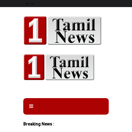
-->
-->
Breaking News :