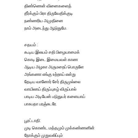
திண்ணென் வினைகளைத்
தீர்க்கும் பிரா திருவேதிக்குடி
நண்ணரிய அமுதினை
நாம் அடைந்து ஆடுதுமே.
சதயம் :
கூடிய இலயம் சதி பிழையாமைக்
கொடி இடை இமையவள் காண
ஆடிய அழகா அருமறைப் பொருளே
அங்கணா எங்கு உற்றாய் என்று
தேடிய வானோர் சேர் திருமுல்லை
வாயிலாய் திருப்புகழ் விருப்பால்
பாடிய அடியேன் படுதுயர் களையாய்
பாசுபதா பரஞ்சுடரே.
பூரட்டாதி:
முடி கொண்ட மத்தமும் முக்கண்ணனின்
நோக்கும் முறுவலிப்பும்