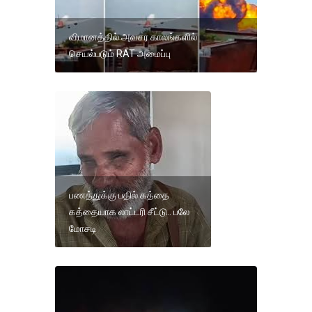
விமானத்தில் அவசர காலங்களில்
செயல்படும் RAT அமைப்பு
பணத்துக்கு பதில் கத்தை
கத்தையாக லாட்டரி சீட்டு.. பலே
மோசடி