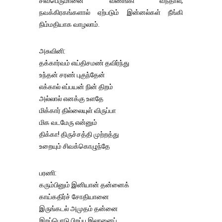
சிவபெருமானை வணங்கி வந்தால்,
நவக்கிரகங்களால் ஏற்படும் இன்னல்கள் நீங்கி
நிம்மதியாக வாழலாம்.
அசுவினி:
தக்கார்வம் எய்திசமண் தவிர்ந்து
உந்தன் சரண் புகுந்தேன்
எக்கால் எப்பயன் நின் திறம்
அல்லால் எனக்கு உளதே
மிக்கார் தில்லையுள் விருப்பா
மிக வடமேரு என்னும்
திக்கா! திருச்சத்தி முற்றத்து
உறையும் சிவக்கொழுந்தே
பரணி:
கரும்பினும் இனியான் தன்னைக்
காய்கதிர்ச் சோதியானை
இருங்கடல் அமுதம் தன்னை
இறப்பொடு பிறப்பு இலானைப்