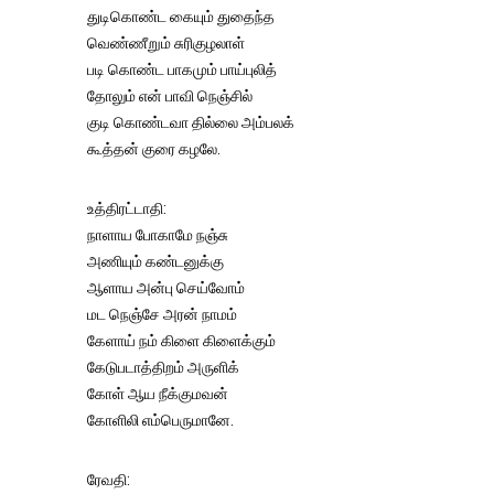
துடிகொண்ட கையும் துதைந்த
வெண்ணீறும் சுரிகுழலாள்
படி கொண்ட பாகமும் பாய்புலித்
தோலும் என் பாவி நெஞ்சில்
குடி கொண்டவா தில்லை அம்பலக்
கூத்தன் குரை கழலே.
உத்திரட்டாதி:
நாளாய போகாமே நஞ்சு
அணியும் கண்டனுக்கு
ஆளாய அன்பு செய்வோம்
மட நெஞ்சே அரன் நாமம்
கேளாய் நம் கிளை கிளைக்கும்
கேடுபடாத்திறம் அருளிக்
கோள் ஆய நீக்குமவன்
கோளிலி எம்பெருமானே.
ரேவதி: