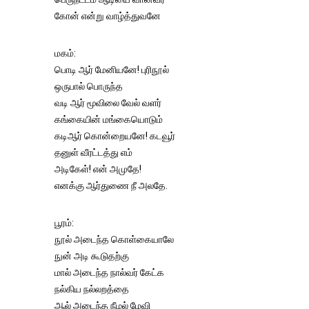
கோன் என்று வாழ்த்துவனே
மகம்:
பொடி ஆர் மேனியனே! புரிநூல்
ஒருபால் பொருந்த
வடி ஆர் மூவிலை வேல் வளர்
கங்கையின் மங்கையொடும்
கடிஆர் கொன்றையனே! கடவூர்
தனுள் வீரட்டத்து எம்
அடிகேள்! என் அமுதே!
எனக்கு ஆர்துணை நீ அலதே.
பூரம்:
நூல் அடைந்த கொள்கையாலே
நுன் அடி கூடுதற்கு
மால் அடைந்த நால்வர் கேட்க
நல்கிய நல்லறத்தை
ஆல் அடைந்த நீழல் மேவி