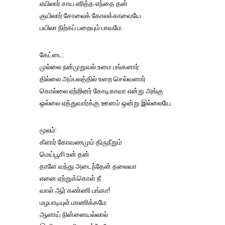
எயிலார் சாய எரித்த எந்தை தன்
குயிலார் சோலைக் கோலக்காவையே
பயிலா நிற்கப் பறையும் பாவமே.
கேட்டை:
முல்லை நன்முறுவல் உமை பங்கனார்
தில்லை அம்பலத்தில் உறை செல்வனார்
கொல்லை ஏற்றினர் கோடிகாவா என்று அங்கு
ஒல்லை ஏத்துவார்க்கு ஊனம் ஒன்று இல்லையே.
மூலம்:
கீளார் கோவணமும் திருநீறும்
மெய்பூசி உன் தன்
தாளே வந்து அடைந்தேன் தலைவா
எனை ஏற்றுக்கொள் நீ
வாள் ஆர் கண்ணி பங்கா!
மழபாடியுள் மாணிக்கமே
ஆளாய் நின்னையல்லால்