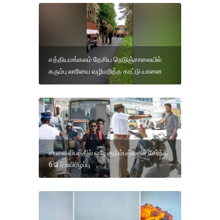
சத்தியமங்கலம் தேசிய நெடுஞ்சாலையில்
கரும்பு லாரியை வழிமறித்த காட்டு யானை
சாலை விபத்தில் ஒரே குடும்பத்தைச் சேர்ந்த
6 பேர் உயிரிழப்பு