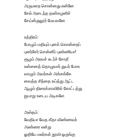
அருமறை சொன்னது என்னே
சேல் அடைந்த தண்கழனிச்
சேய்ன்ஞலூர் மேயவனே.
உத்திரம்:
போழும் மதியும் புனக் கொன்றைப்
புனர்சேர் சென்னிப் புண்ணியா!
சூழம் அரவச் சுடர்ச் சோதீ
உன்னைத் தொழுவார் துயர் போக
வாழும் அவர்கள் அங்கங்கே
வைத்த சிந்தை உய்த்து ஆட்ட
ஆழும் திரைக்காவிரிக் கோட்டத்து
ஐயாறு உடைய அடிகளே.
அஸ்தம்:
வேதியா வேத கீதா விண்ணவர்
அண்ணா என்று
ஓதியே மலர்கள் தூவி ஒருங்கு