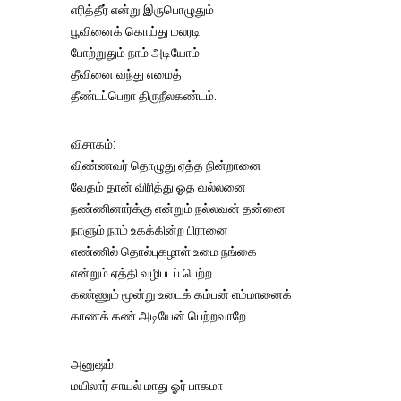
எரித்தீர் என்று இருபொழுதும்
பூவினைக் கொய்து மலரடி
போற்றுதும் நாம் அடியோம்
தீவினை வந்து எமைத்
தீண்டப்பெறா திருநீலகண்டம்.
விசாகம்:
விண்ணவர் தொழுது ஏத்த நின்றானை
வேதம் தான் விரித்து ஓத வல்லனை
நண்ணினார்க்கு என்றும் நல்லவன் தன்னை
நாளும் நாம் உகக்கின்ற பிரானை
எண்ணில் தொல்புகழாள் உமை நங்கை
என்றும் ஏத்தி வழிபடப் பெற்ற
கண்ணும் மூன்று உடைக் கம்பன் எம்மானைக்
காணக் கண் அடியேன் பெற்றவாறே.
அனுஷம்:
மயிலார் சாயல் மாது ஓர் பாகமா