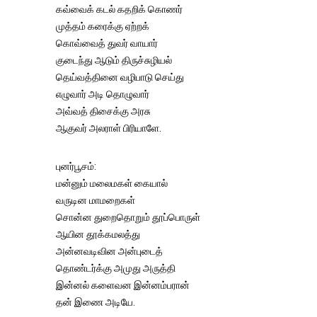
கவ்வைக் கடல் கதறிக் கொணர்
முத்தம் கரைக்கு ஏற்றக்
கொவ்வைத் துவர் வாயார்
குடைந்து ஆடும் திருச்சுழியல்
தெய்வத்தினை வழிபாடு செய்து
எழுவார் அடி தொழுவார்
அவ்வத் திசைக்கு அரசு
ஆகுவர் அலராள் பிரியாளே.
புனர்பூசம்:
மன்னும் மலைமகள் கையால்
வருடின மாமறைகள்
சொன்ன துறைதொறும் தூப்பொருள்
ஆயின தூக்கமலத்து
அன்னவடிவின அன்புடைத்
தொண்டர்க்கு அமுது அருத்தி
இன்னல் களைவன இன்னம்பரான்
தன் இணை அடியே.