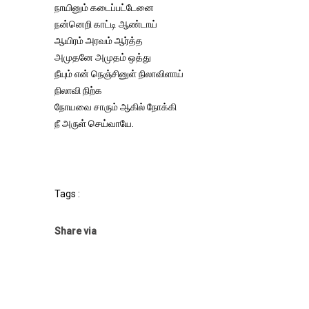
நாயினும் கடைப்பட்டேனை
நன்னெறி காட்டி ஆண்டாய்
ஆயிரம் அரவம் ஆர்த்த
அமுதனே அமுதம் ஒத்து
நீயும் என் நெஞ்சினுள் நிலாவிளாய்
நிலாவி நிற்க
நோயவை சாரும் ஆகில் நோக்கி
நீ அருள் செய்வாயே.
Tags :
Share via