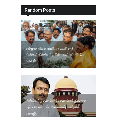
Random Posts
தமிழ் மாநில காங்கிரஸ் கட்சி தனி
சின்னத்தில் போட்டியிடும் என்றும் ஜி .கே.
வாசன்.
மின்வெட்டு என பொய்யான செய்திகளை
பரப்ப வேண்டாம்.-அமைச்சர் செந்தில்
பாலாஜி.