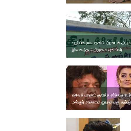
உறுப்பினராக பதவியேற்ற உடன் திமுக
இணைந்த அதிமுக கவுன்சிலர்
விவேக் மரணம் குறித்த சர்ச்சை பேச்ச
மன்சூர் அலிகான் ஜாமீன் மனு தள்ளு