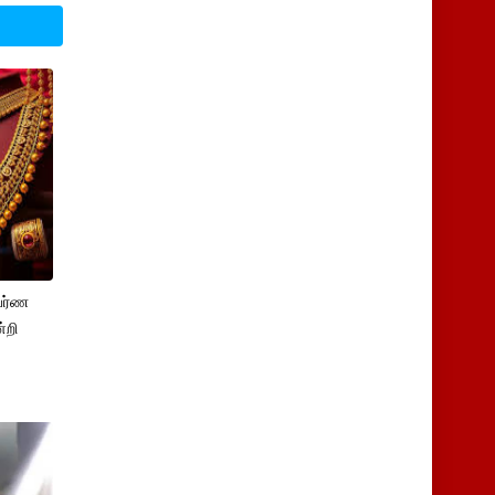
பர்ண
்றி