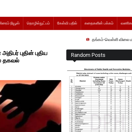
கிரைம் நியூஸ்
தொழில்நுட்பம்
கேள்வி பதில்
கதைகளின் பக்கம்
வணிகம
தங்கம்-வெள்ளி விலை மாற்றமின்றிதொடர்
திபர் புதின் புதிய
Random Posts
் தகவல்