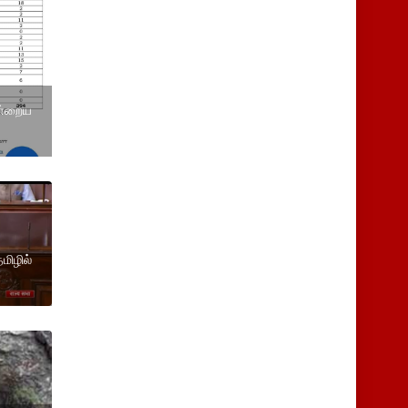
ன்றைய
மிழில்