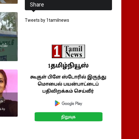
Share
Tweets by 1tamilnews
வில்
ு :
படி