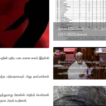
தமிழகத்தில் கொரோனா பாதிப்பு இ
(23-1-2022) நிலவரம்
 புதின் புதிய படைகளை களம் இறக்கி
இசையமைப்பாளர் இளையராஜா
மாநிலங்களவை நியமன எம்.பி.யாக த
பதவியேற்றுக்கொண்டார்
ுத்த படுவதாகவும் அது தாய்மார்கள்
்துமாறு பிரான்ஸ் அதிபர் மெக்ரான்
தாக அவர் கூறினார்.