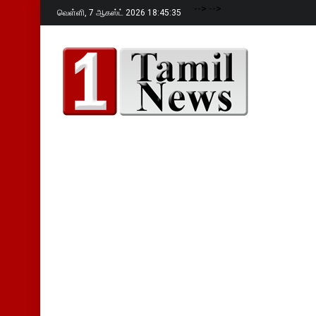
-->
-->
வெள்ளி,
7 ஆகஸ்ட் 2026 18:45:37