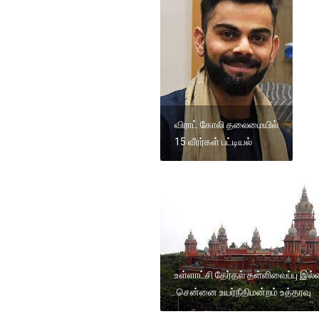
விராட் கோலி தலைமையில்
15 வீரர்கள் பட்டியல்
உள்ளாட்சி தேர்தல் தள்ளிவைப்பு இல்
சென்னை உயர்நீதிமன்றம் உத்தரவு