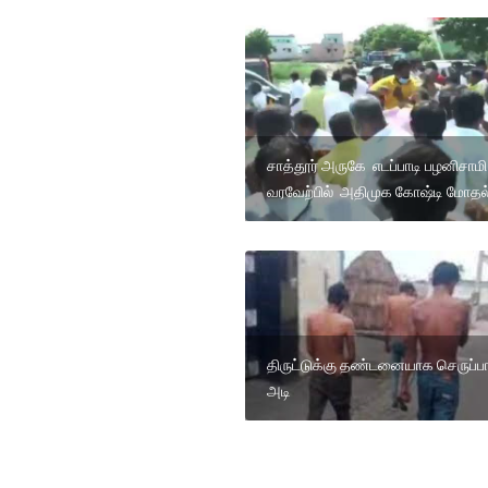
சாத்தூர் அருகே எடப்பாடி பழனிசாமி
வரவேற்பில் அதிமுக கோஷ்டி மோதல
திருட்டுக்கு தண்டனையாக செருப்பா
அடி