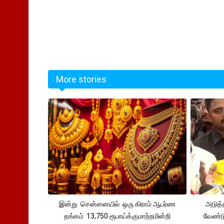
More stories
இன்று சென்னையில் ஒரு கிராம் ஆபர்ண
அடுத்
தங்கம் 13,750 ரூபாய்க்குமாற்றமின்றி
வேண்டு