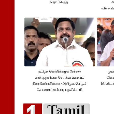
தொடா்கிறது.
அ
விவசாய
தமிழக வெற்றிக்கழக தேர்தல்
முன்
வாக்குறுதியாக சொன்ன எதையும்
அமைச
நிறைவேற்றவில்லை.- அதிமுக பொதுச்
இரண்டாம
செயலாளர் எடப்பாடி பழனிச்சாமி