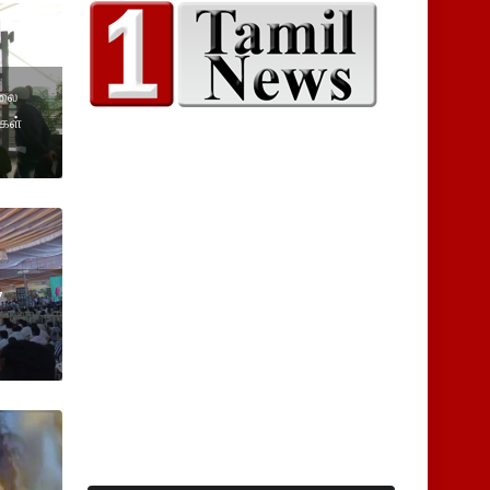
ிலை
்கள்
7