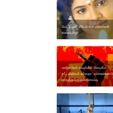
மெட்டி ஒலி’ சீரியல் உமா மகேஸ்வரி
காலமானார்
மாநில பிரஸ் கவுன்சில் அமைக்க
சட்டவிதிகள் உள்ளதா ..விசாரணை 
மாதத்துக்கு தள்ளிவைப்பு