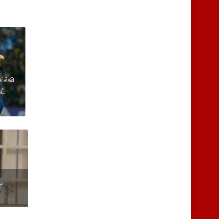
ெல்லி
ட்
ய