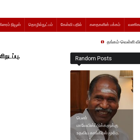
கிரைம் நியூஸ்
தொழில்நுட்பம்
கேள்வி பதில்
கதைகளின் பக்கம்
வணிகம
தங்கம்-வெள்ளி விலை மாற்றமின்றி
ிநடப்பு.
Random Posts
பெண்
மாவேயிஸ்ட்டுக்களுக்கு
உதவிய காங்கிரஸ் மூத்த