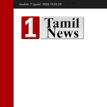
-->
-->
வெள்ளி,
7 ஆகஸ்ட் 2026 10:22:24