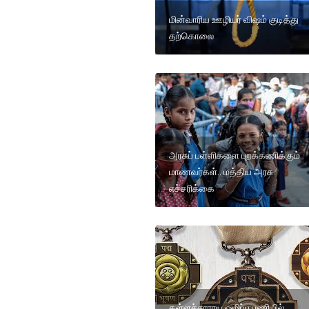
மின்வாரிய ஊழியர் விஷம் குடித்து
தற்கொலை
அரசுப் பள்ளிகளை புறக்கணிக்கும்
மாணவர்கள்.. மத்திய அரசு
எச்சரிக்கை
கள்ளச்சாராய ஒழிப்பு பணியில்