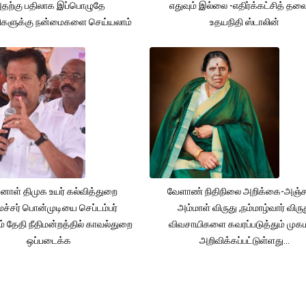
தற்கு பதிலாக இப்பொழுதே
எதுவும் இல்லை -எதிர்க்கட்சித் தல
ிகளுக்கு நன்மைகளை செய்யலாம்
உதயநிதி ஸ்டாலின்
னாள் திமுக உயர் கல்வித்துறை
வேளாண் நிதிநிலை அறிக்கை-அஞ்
்சர் பொன்முடியை செப்டம்பர்
அம்மாள் விருது ,நம்மாழ்வார் விரு
் தேதி நீதிமன்றத்தில் காவல்துறை
விவசாயிகளை கவரப்படுத்தும் முக
ஒப்படைக்க
அறிவிக்கப்பட்டுள்ளது...