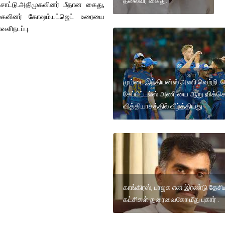
தலைவர் கைது.
சாட்டு.அதிமுகவினர் மீதான கைது,
முகவினர் கோஷம்.பட்ஜெட் உரையை
ெளிநடப்பு.
மும்பை இந்தியன்ஸ் அணி வெற்றி .ட
கேப்பிட்டல்ஸ் அணி யை ஆறு விக்கெ
வித்தியாசத்தில் வீழ்த்தியது
காங்கிரஸ், பாஜக என இரண்டு தேசி
கட்சிகள் துரைவைகோ மீது புகார் .