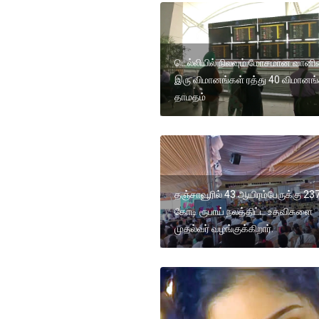
டெல்லியில் நிலவும் மோசமான வான
இரு விமானங்கள் ரத்து 40 விமானங
தாமதம்
தஞ்சாவூரில் 43 ஆயிரம்பேருக்கு 23
கோடி ரூபாய் நலத்திட்ட உதவிகளை
முதல்வர் வழங்குக்கிறார்.