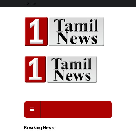
-->
-->
Breaking News :