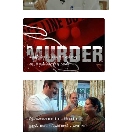
பாரதி
மசாஜ் செய்ய மறுத்த தந்தை..
அடித்துக்கொன்ற மகன்
ஆன்லைன் ரம்மியால் பொறியாளர்
தற்கொலை - அன்புமணி கண்டனம்