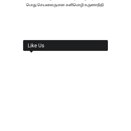
பொது செயலாளருமான கனிமொழி கருணாநிதி
Like Us