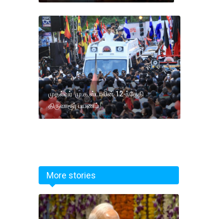
முதல்வர் மு.க.ஸ்டாலின் 12-ந்தேதி
திருவாரூர் பயணம்
More stories