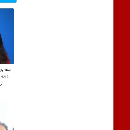
சருமான
க்கல்
ுக்