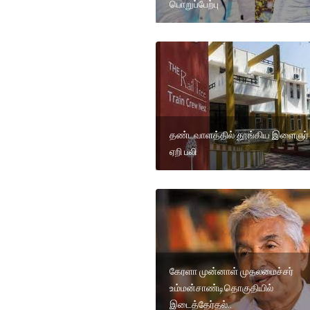
பொறுப்பேற்பு
தண்டவாளத்தில் தூங்கிய இளைஞர் 
ஏறி பலி
கேரளா முன்னாள் முதலமைச்சர்
உம்மன்சாண்டிதொகுதியில்
இடைத்தேர்தல்..