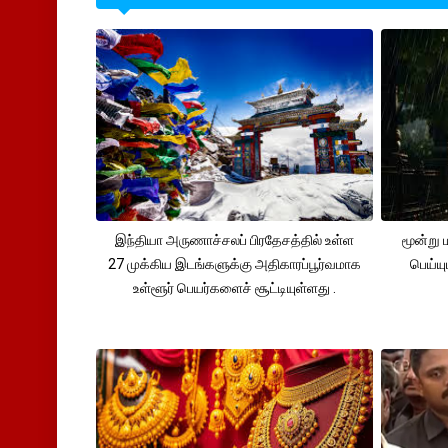
இந்தியா அருணாச்சலப் பிரதேசத்தில் உள்ள
மூன்று
27 முக்கிய இடங்களுக்கு அதிகாரப்பூர்வமாக
பெய்ய
உள்ளூர் பெயர்களைச் சூட்டியுள்ளது .