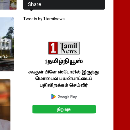
Share
Tweets by 1tamilnews
ரயில்