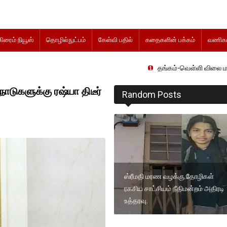
கிரைம் நியூஸ்
தொழில்நுட்பம்
கேள்வி பதில்
கதைகளின் பக்கம்
வணிகம
தங்கம்-வெள்ளி விலை மாற்றமின்றிதொடர்க
ாடுகளுக்கு ரஷ்யா திடீர்
Random Posts
ஸ்ரீமதி மரண வழக்கு தோழிகள்
ரகசிய சாட்சியம் நீதிமன்றம் அதிரடி
உத்தரவு.