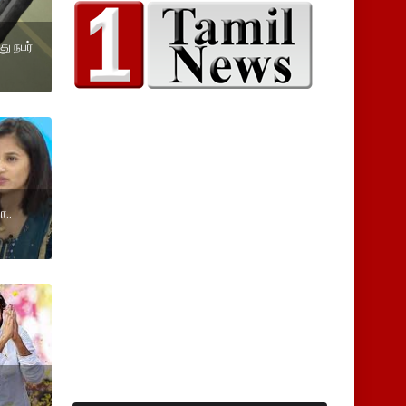
ு நபர்
ோ..