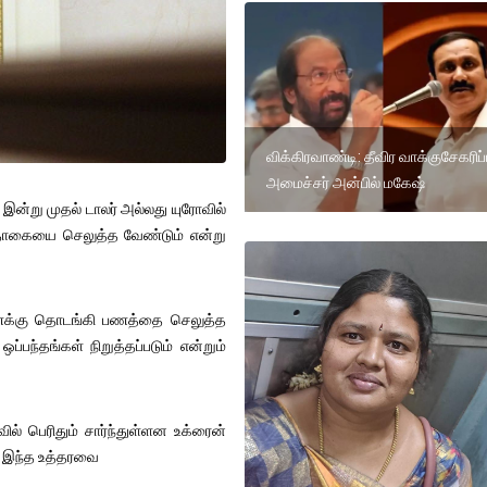
விக்கிரவாண்டி: தீவிர வாக்குசேகரிப்ப
அமைச்சர் அன்பில் மகேஷ்
 இன்று முதல் டாலர் அல்லது யுரோவில்
தொகையை செலுத்த வேண்டும் என்று
கணக்கு தொடங்கி பணத்தை செலுத்த
பந்தங்கள் நிறுத்தப்படும் என்றும்
ில் பெரிதும் சார்ந்துள்ளன உக்ரைன்
த இந்த உத்தரவை