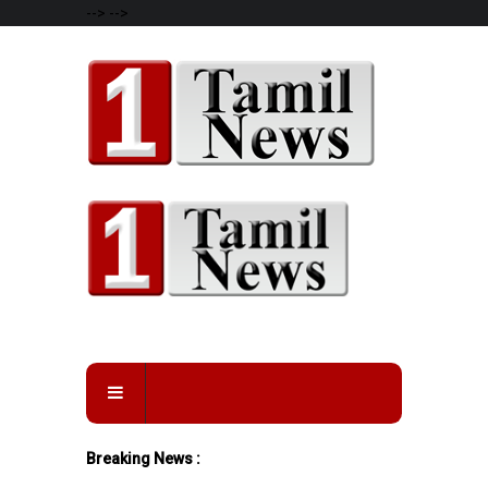
-->
-->
Breaking News :