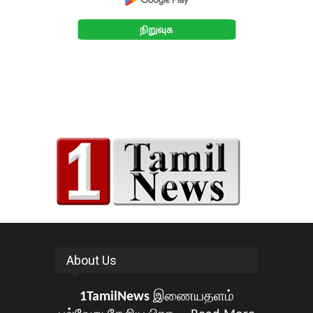
About Us
1TamilNews
இணையதளம்