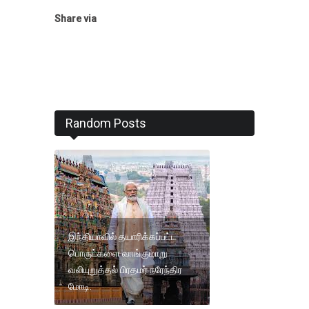
Share via
Random Posts
இந்தியாவில் தயாரிக்கப்பட்ட
பொருட்களை வாங்குமாறு
வலியுறுத்தல் பிரதமர் நரேந்திர
மோடி.