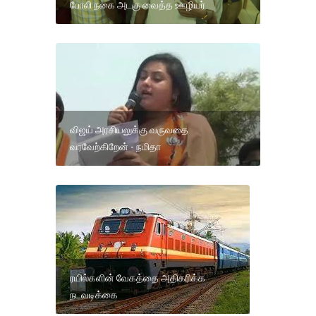
போலி நகை அடகு வைத்த ஊழியர்
விஜய் அரசியலுக்கு வருவதை
வரவேற்கிறேன் - நமிதா
ரயில்களின் வேகத்தை அதிகரிக்க
நடவடிக்கை