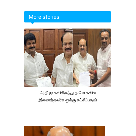
More stories
அ.தி.மு.கவிலிருந்து த.வெ.கவில்
இணைந்தவர்களுக்கு கட்சிப்பதவி