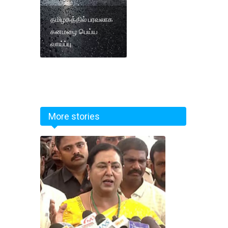
தமிழகத்தில் பரவலாக
கனமழை பெய்ய
வாய்ப்பு.
More stories