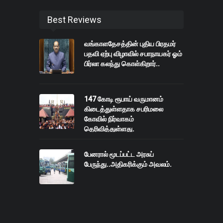
Best Reviews
வங்காளதேசத்தின் புதிய பிரதமர்
பதவி ஏற்பு விழாவில் சபாநாயகர் ஓம்
பிர்லா கலந்து கொள்கிறார்..
147 கோடி ரூபாய் வருமானம்
கிடைத்துள்ளதாக சபரிமலை
கோவில் நிர்வாகம்
தெரிவித்துள்ளது.
பேனரால் மூடப்பட்ட அரசுப்
பேருந்து..அதிகரிக்கும் அவலம்.