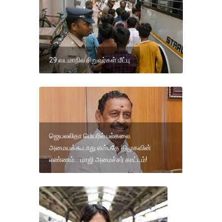
29 வடமாநில சிறுவர்கள் மீட்பு
ஜெயலலிதா பெயரில் பல்கலை.
அமையக்கூடாது என்பதே திமுகவின்
எண்ணம்... மாஜி அமைச்சர் காட்டம்!