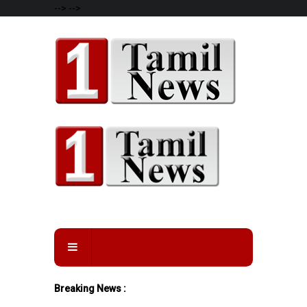
-->
-->
Breaking News :