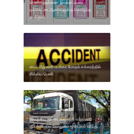
பெண்களுக்கான இலவச பயண
டிக்கெட்டைஆண்களுக்கு கொடுத்த
நடத்துநர்
பைக் மீது லாரி பயங்கர மோதல் சக்கரத்தில்
சிக்கிய பெண்
கோதுமை மூட்டைகள் ஏற்றி வந்த லாரி
தீப்பற்றியதில் கோதுமை மூடைகள் எரிந்து
சேதம்.