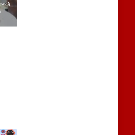
தலைவர்
ு