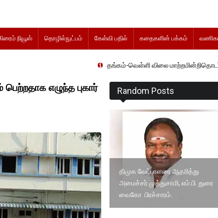
கிரைம் நியூஸ்
தொழில்நுட்பம்
கேள்வி பதில்
கதைகளின் பக்கம்
வணிகம
தங்கம்-வெள்ளி விலை மாற்றமின்றிதொடர்கிறது..
ெற்றதாக எழுந்த புகார்
Random Posts
திமுக வேட்பாளரை ஆதரித்து
அமைச்சர் முத்துசாமி, எம்.பி. துரை
வைகோ பிரச்சாரம்.