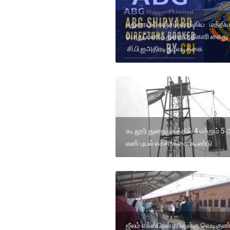
மதுரையில் லஞ்சம் வாங்கிய மத்தி
பொதுப்பணித்துறை அதிகாரி கைது
சி.பி.ஐஅதிரடி நடவடிக்கை
கடலூர் துறைமுகத்தில் 4 மற்றும் 5 
எண் புயல் எச்சரிக்கை கூண்டு
ஜீலம் எக்ஸ்பிரஸ் ரயிலுக்கு வெடிகுண