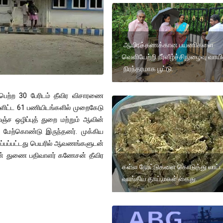
ஆயிரக்கணக்கான பயணிகளை
வெளியேற்றி நீர்வீழ்ச்சிநுழைவு வாயி
நிரந்தரமாக பூட்டு.
ெற்ற 30 பேரிடம் தீவிர விசாரணை
்ளிட்ட 61 பணியிடங்களில் முறைகேடு
லஞ்ச ஒழிப்புத் துறை மற்றும் ஆவின்
ேற்கொண்டு இருந்தனர். முக்கிய
ப்பப்பட்டது பெயரில் ஆவணங்களுடன்
ன் துணை பதிவாளர் கணேசன் தீவிர
கள்ள நோட்டுகளை கொடுத்து லாட்ட
வாங்கிய தாய்,மகள் கைது.