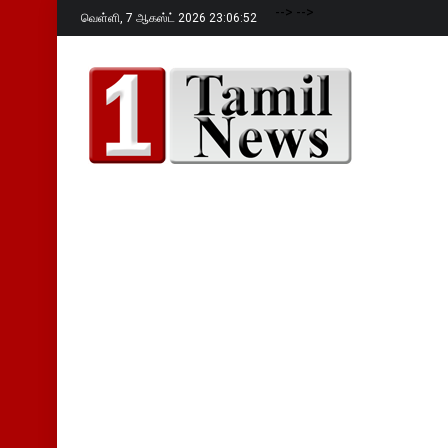
-->
-->
வெள்ளி,
7 ஆகஸ்ட் 2026 23:06:53