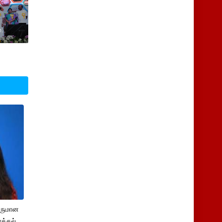
.
சருமான
க்கல்