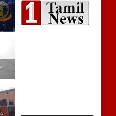
ய
ஆம்
்டு