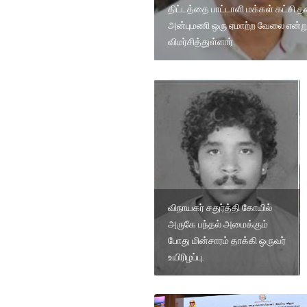
திட்டத்தை பாட்டாளி மக்கள் கட்சி 
அன்புமணி ஒரு ஏமாற்ற வேலை என்ற
விமர்சித்துள்ளார்.
விநாயகர் சதுர்த்தி கோயில்
அருகே பந்தல் அமைக்கும்
போது மின்சாரம் தாக்கி ஒருவர்
உயிரிழப்பு.