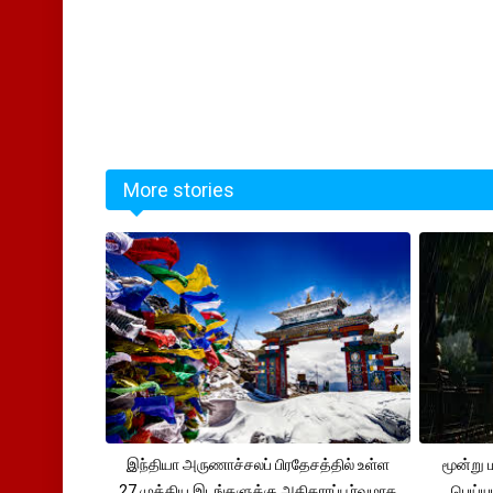
More stories
இந்தியா அருணாச்சலப் பிரதேசத்தில் உள்ள
மூன்று
27 முக்கிய இடங்களுக்கு அதிகாரப்பூர்வமாக
பெய்ய