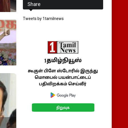
Share
Tweets by 1tamilnews
்