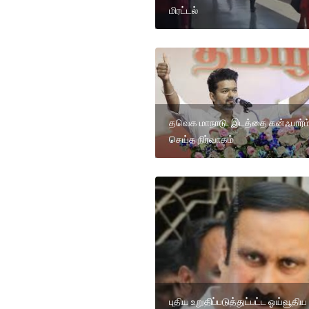
மிரட்டல்
தவெக மாநாடு: இடத்தை கன்ஃபார்ம
செய்த நிர்வாகம்
புதிய உறுதிப்படுத்துட்பட்ட ஓய்வூதிய