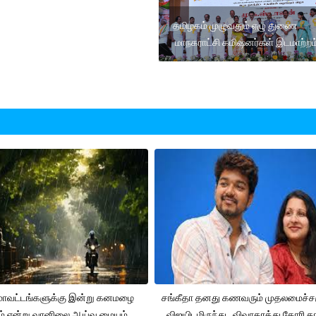
தமிழகம் முழுவதும் ஏழு துணை
மாநகராட்சி கமிஷனர்கள் இடமாற்றம்
 மாவட்டங்களுக்கு இன்று கனமழை
சங்கீதா தனது கணவரும் முதலமைச்
ும் என்று வானிலை ஆய்வு மையம்
விஜயிடமிருந்து விவாகரத்து கோரி தா