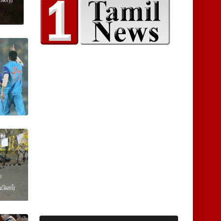
்
ியினர்