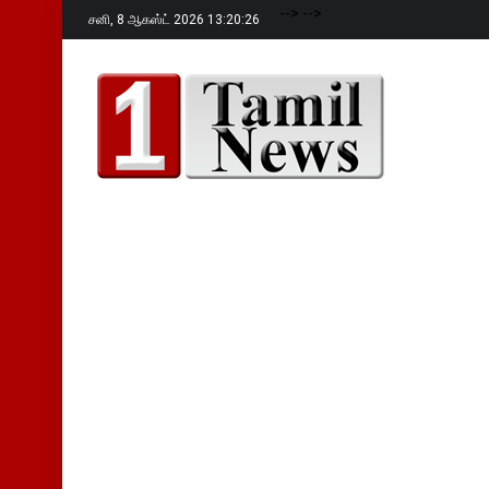
-->
-->
சனி,
8 ஆகஸ்ட் 2026 13:20:28