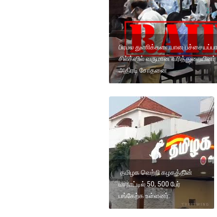
பிரபல துணிக்கடையான பச்சையப்பா
சில்க்ஸில் வருமான வரித்துறையினர்
அதிரடி சோதனை
தமிழக வெற்றி கழகத்தின்
மாநாட்டில் 50, 500 பேர்
பங்கேற்க உள்ளனர்.