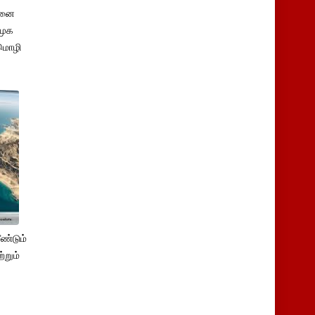
சனை
ிமுக
மொழி
ண்டும்
்றும்