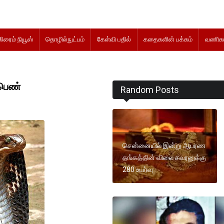
கிரைம் நியூஸ்
தொழில்நுட்பம்
கேள்வி பதில்
கதைகளின் பக்கம்
வணிகம
 பெண்
Random Posts
சென்னையில் இன்று ஆபரண
தங்கத்தின் விலை சவரனுக்கு
280 உயர்வு