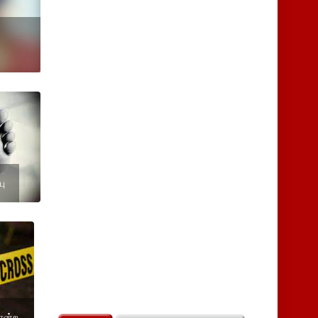
பு
ொன்ற