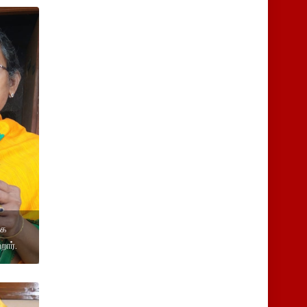
ுக
றார்.