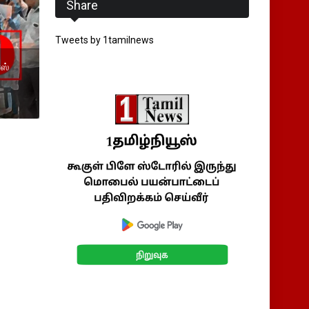
Share
Tweets by 1tamilnews
ஸ்