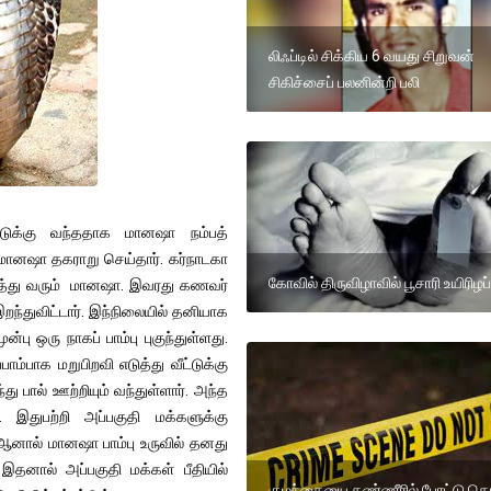
லிஃப்டில் சிக்கிய 6 வயது சிறுவன்
சிகிச்சைப் பலனின்றி பலி
்டுக்கு வந்ததாக மானஷா நம்பத்
 மானஷா தகராறு செய்தார். கர்நாடகா
கோவில் திருவிழாவில் பூசாரி உயிரிழப்
வசித்து வரும் மானஷா. இவரது கணவர்
றந்துவிட்டார். இந்நிலையில் தனியாக
்பு ஒரு நாகப் பாம்பு புகுந்துள்ளது.
ாக மறுபிறவி எடுத்து வீட்டுக்கு
ு பால் ஊற்றியும் வந்துள்ளார். அந்த
. இதுபற்றி அப்பகுதி மக்களுக்கு
 ஆனால் மானஷா பாம்பு உருவில் தனது
இதனால் அப்பகுதி மக்கள் பீதியில்
குழந்தையை தண்ணீரில் போட்டு க