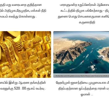
ுதி மறு வரையறை குறித்தான
பாராளுமன்ற உறுப்பினர்கள் ஆலோ
தில் அதிமுக,தேமுதிக, மக்கள் நீதி
கூட்டத்தில் திமுக பங்கேற்காது - த
மையம் கலந்து கொள்ளாது .
துணை பொது செயலாளருமான கனி
கருணாநிதி
யில் இன்று ஆபரண தங்கத்தின்
ஹோர்முஸ் ஜலசந்தியை முழுமையாக மீ
ரனுக்கு 520. .00 ரூபாய் உயர்வு .
திறப்பதற்கான ஒப்பந்தத்தை ஈரான் மற
ஓமான் ...