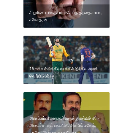
சிறுமியை பலாத்காரம் செய்த தந்தை, மாமா,
சகோதரன்
16 ரன்கள்வித்தியாசத்தில் இந்திய அணி
வெற்றி பெற்றது.
அரசுப்பள்ளி மாணவர்களுக்கு கல்விச் சீர் -
அமைச்சர்கள் உதயநிதி, அன்பில் மகேஷ்,
தா.மோ.அன்பரசன் பங்கேற்பு