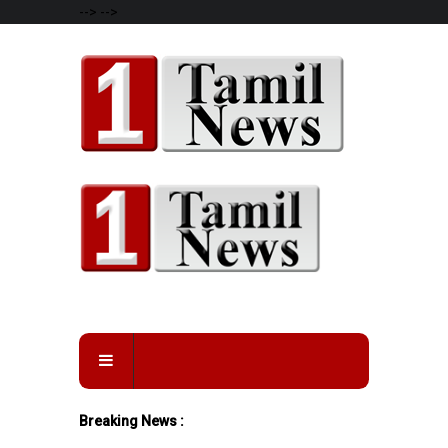
-->
-->
Breaking News :