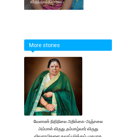
விருந்தாக்கிய தாய்.
More stories
வேளாண் நிதிநிலை அறிக்கை-அஞ்சலை
அம்மாள் விருது ,நம்மாழ்வார் விருது
விவசாயிகளை கவரப்படுத்தும் முகமாக