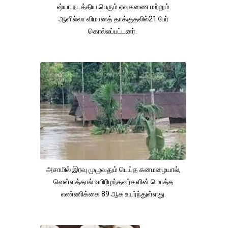
ஷ்யா நடத்திய பெரும் ஏவுகணை மற்றும்
ஆளில்லா விமானத் தாக்குதலில்21 பேர்
கொல்லப்பட்டனர்.
அசாமில் இரவு முழுவதும் பெய்த கனமழையால்,
வெள்ளத்தால் உயிரிழந்தவர்களின் மொத்த
எண்ணிக்கை 89 ஆக உயர்ந்துள்ளது.