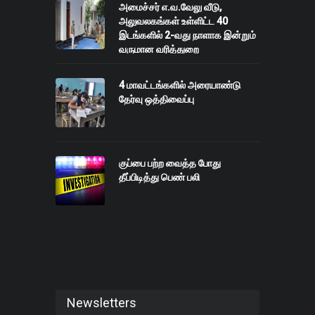
அமைச்சர் எ.வ.வேலு வீடு,
அலுவலகங்கள் உள்ளிட்ட 40
இடங்களில் 2-வது நாளாக இன்றும்
வருமான வரித்துறை
அதிகாரிகள்சோதனை.
4 மாவட்டங்களில் அரையாண்டு
தேர்வு ஒத்திவைப்பு
குப்பை பற்ற வைத்த போது
தீப்பிடித்து பெண் பலி
Newsletters