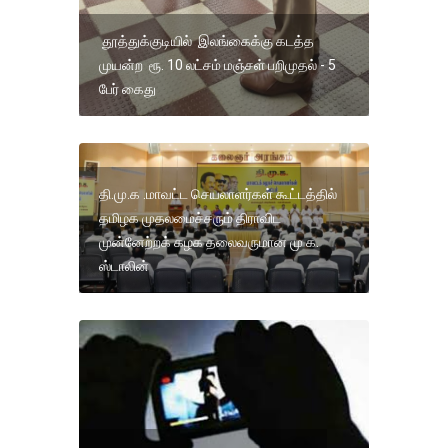
தூத்துக்குடியில் இலங்கைக்கு கடத்த
முயன்ற ரூ. 10 லட்சம் மஞ்சள் பறிமுதல் - 5
பேர் கைது
தி.மு.க .மாவட்ட செயலாளர்கள் கூட்டத்தில்
தமிழக முதலமைச்சரும் திராவிட
முன்னேற்றக் கழக தலைவருமான மு க.
ஸ்டாலின்