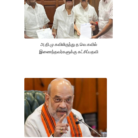
அ.தி.மு.கவிலிருந்து த.வெ.கவில்
இணைந்தவர்களுக்கு கட்சிப்பதவி