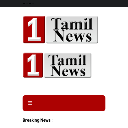
-->
-->
Breaking News :