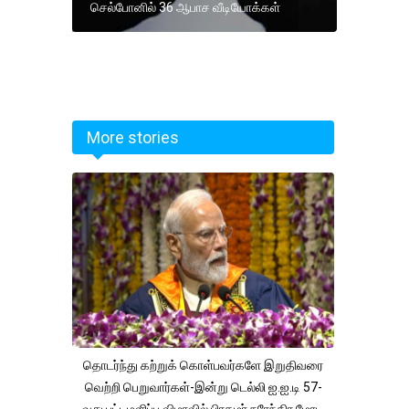
செல்போனில் 36 ஆபாச வீடியோக்கள்
More stories
தொடர்ந்து கற்றுக் கொள்பவர்களே இறுதிவரை
வெற்றி பெறுவார்கள்-இன்று டெல்லி ஐ.ஐ.டி 57-
வது பட்டமளிப்பு விழாவில் பிரதமர் நரேந்திர மோடி