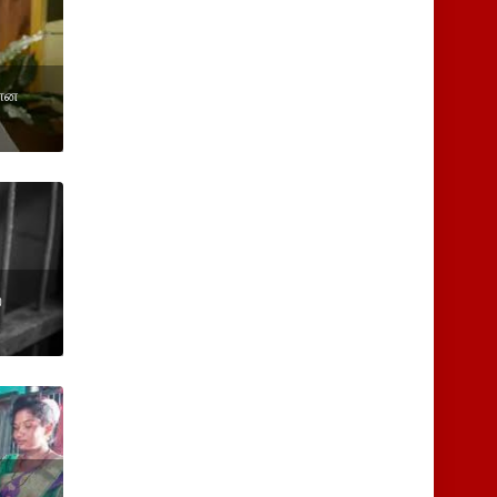
வான
ை