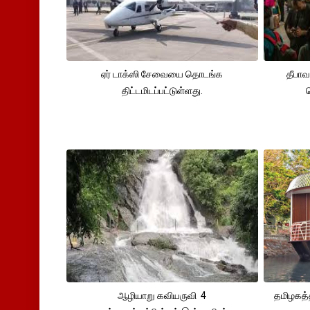
ஏர் டாக்ஸி சேவையை தொடங்க
தீபா
திட்டமிடப்பட்டுள்ளது.
ஆழியாறு கவியருவி 4
தமிழகத்