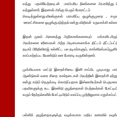
வந்து பதவியேற்றவுடன் பாரம்பரிய நிலங்களை அபகரித்து 
வந்துள்ளார். இதனால் அங்கு பெரும் போராட்டம்
வெடித்துள்ளது.விலங்குகள் பராமரிப்பு ஒழுங்குமுறை , 
ஊராட்சிகளை ஒழுங்குபடுத்தல் என்று விதிகள் உருவாக்கி உள்ளன
இதன் மூலம் அனைத்து அதிகாரங்களையும் மக்களிடமிருந்
அவர்களை உரிமைகள் அற்ற அடிமைகளாக்க திட்டம் தீட்டப்பட்ட
நடிகர் பிரிதிவிராஜ் உள்ளிட்ட பல நடிகர்களும், காங்கிரஸ்,கம்யூனி
காப்பாற்றப்பட வேண்டும் என போராடி வருகின்றனர்.
முக்கியமாக மாட்டு இறைச்சியை இனி சாப்பிட முடியாது. மாட
ஆண்டுகள் வரை சிறை .கால்நடைகள் அவற்றின் இறைச்சி ஏற்ற
என்று கடும் நெருக்கடி கொடுப்பதாக இஸ்லாமியர்கள் பெருமளவில
பதவிகளுக்கு கூட இரண்டு குழந்தைகள் பெற்றவர்கள் போட்டியி
வரும் தேர்தல்களில் போட்டியிடும் வாய்ப்பு முற்றிலுமாக மறுக்கப்பட
பள்ளிக் குழந்தைகளுக்கு வழக்கமாக மதிய உணவில் வழ