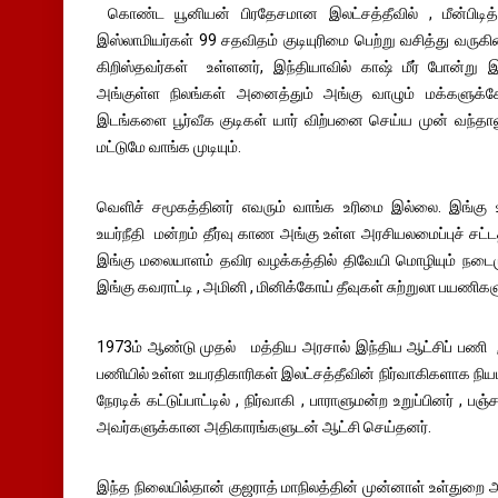
கொண்ட யூனியன் பிரதேசமான இலட்சத்தீவில் , மீன்பி
இஸ்லாமியர்கள் 99 சதவிதம் குடியுரிமை பெற்று வசித்து வருக
கிறிஸ்தவர்கள் உள்ளனர், இந்தியாவில் காஷ் மீர் போன்று இல
அங்குள்ள நிலங்கள் அனைத்தும் அங்கு வாழும் மக்களுக்
இடங்களை பூர்வீக குடிகள் யார் விற்பனை செய்ய முன் வந்தாலு
மட்டுமே வாங்க முடியும்.
வெளிச் சமூகத்தினர் எவரும் வாங்க உரிமை இல்லை. இங்கு 
உயர்நீதி மன்றம் தீர்வு காண அங்கு உள்ள அரசியலமைப்புச் சட்
இங்கு மலையாளம் தவிர வழக்கத்தில் திவேயி மொழியும் நடைமு
இங்கு கவராட்டி , அமினி , மினிக்கோய் தீவுகள் சுற்றுலா பயணிக
1973ம் ஆண்டு முதல் மத்திய அரசால் இந்திய ஆட்சிப் பணி , 
பணியில் உள்ள உயரதிகாரிகள் இலட்சத்தீவின் நிர்வாகிகளாக நியம
நேரடிக் கட்டுப்பாட்டில் , நிர்வாகி , பாராளுமன்ற உறுப்பினர் 
அவர்களுக்கான அதிகாரங்களுடன் ஆட்சி செய்தனர்.
இந்த நிலையில்தான் குஜராத் மாநிலத்தின் முன்னாள் உள்துறை அம