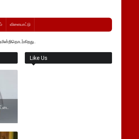
்
விளையாட்டு
து..
Like Us
ெட்டை