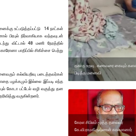
்கு உட்படுத்தப்பட்டு 14 நாட்கள்
ால் பிரபுல் நிர்வாகியாக வந்தவுடன்
்து விட்டால் 48 மணி நேரத்தில்
கொரோனா பாதிப்பில் சிகிச்சை பெற்று
தகாத உறவு.. கணவரை கையும் கள
பிடித்த மனைவி
அனைவரும் கல்வியறிவு படைத்தவர்கள்
போதை பழக்கமும் இல்லை .இப்படி எந்த
ரபுல் கோடா பட்டேல் வழி வகுத்து தன
ரிவித்து வருகின்றனர்.
கேரள சிபிஎம் மூத்த தலைவர்
கே.வி.ராமகிருஷ்ணன் காலமானார்