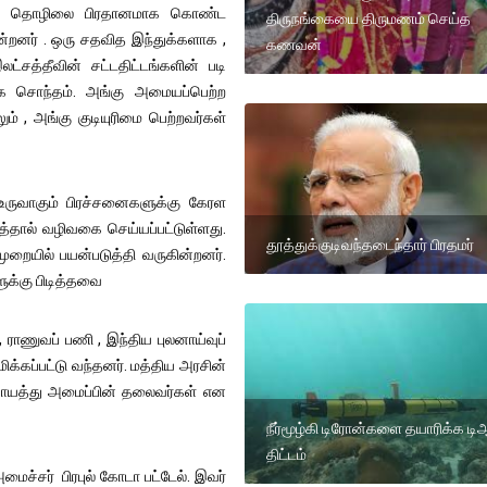
டித் தொழிலை பிரதானமாக கொண்ட
திருநங்கையை திருமணம் செய்த
ின்றனர் . ஒரு சதவித இந்துக்களாக ,
கணவன்
ட்சத்தீவின் சட்டதிட்டங்களின் படி
கே சொந்தம். அங்கு அமையப்பெற்ற
ம் , அங்கு குடியுரிமை பெற்றவர்கள்
உருவாகும் பிரச்சனைகளுக்கு கேரள
டத்தால் வழிவகை செய்யப்பட்டுள்ளது.
தூத்துக்குடிவந்தடைந்தார் பிரதமர்
றையில் பயன்படுத்தி வருகின்றனர்.
ளுக்கு பிடித்தவை
ராணுவப் பணி , இந்திய புலனாய்வுப்
ிக்கப்பட்டு வந்தனர். மத்திய அரசின்
, பஞ்சாயத்து அமைப்பின் தலைவர்கள் என
நீர்மூழ்கி டிரோன்களை தயாரிக்க டி
திட்டம்
ைச்சர் பிரபுல் கோடா பட்டேல். இவர்