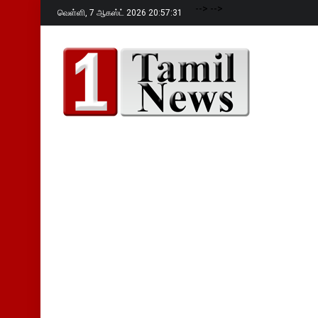
-->
-->
வெள்ளி,
7 ஆகஸ்ட் 2026 20:57:33