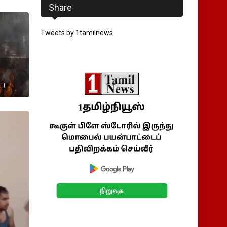
Share
Tweets by 1tamilnews
பு