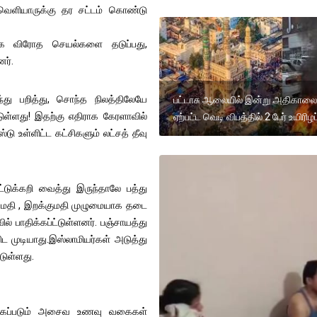
வெளியாருக்கு தர சட்டம் கொண்டு
சமூக விரோத செயல்களை தடுப்பது,
ர்.
து பறித்து, சொந்த நிலத்திலேயே
பட்டாசு ஆலையில் இன்று அதிகாலை
ுள்ளது! இதற்கு எதிராக கேரளாவில்
ஏற்பட்ட வெடி விபத்தில் 2 பேர் உயிரிழப்
ஸ்டு உள்ளிட்ட கட்சிகளும் லட்சத் தீவு
்டுக்கறி வைத்து இருந்தாலே பத்து
ுமதி , இறக்குமதி முழுமையாக தடை
் பாதிக்கப்ட்டுள்ளனர். பஞ்சாயத்து
ட முடியாது.இஸ்லாமியர்கள் அடுத்து
்டுள்ளது.
ங்கப்படும் அசைவ உணவு வகைகள்