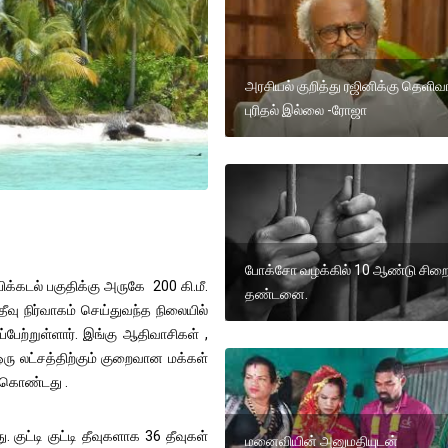
அரசியல் குறித்து ரஜினிக்கு தெளி
புரிதல் இல்லை -ரோஜா
போக்சோ வழக்கில் 10 ஆண்டு சிற
க்கடல் பகுதிக்கு அருகே 200 கி.மீ.
தண்டனை.
ு நிர்வாகம் செய்துவந்த நிலையில்
பேற்றுள்ளார். இங்கு ஆதிவாசிகள் ,
ஒரு லட்சத்திற்கும் குறைவான மக்கள்
 கொண்டது .
 குட்டி குட்டி தீவுகளாக 36 தீவுகள்
மனைவியின் அனுமதியுடன்