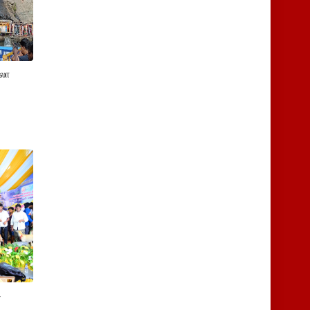
ுலா
4