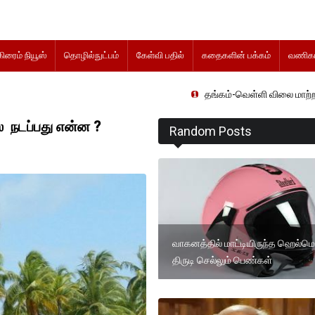
கிரைம் நியூஸ்
தொழில்நுட்பம்
கேள்வி பதில்
கதைகளின் பக்கம்
வணிகம
தங்கம்-வெள்ளி விலை மாற்றமின்றிதொடர்கிற
ல் நடப்பது என்ன ?
Random Posts
வாகனத்தில் மாட்டியிருந்த ஹெல்ம
திருடி செல்லும் பெண்கள்