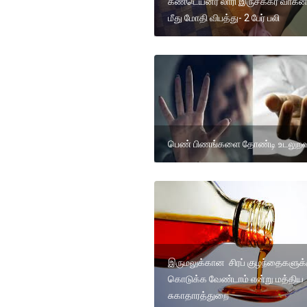
கண்டெய்னர் லாரி இருசக்கர வாகன
மீது மோதி விபத்து- 2 பேர் பலி
பெண் பிணங்களை தோண்டி உடலுறவ
இருமலுக்கான சிரப் குழந்தைகளுக்
கொடுக்க வேண்டாம் என்று மத்திய
சுகாதாரத்துறை