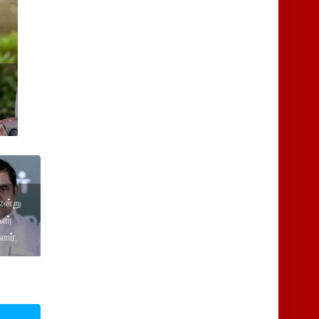
என்று
ளர்
ார்.