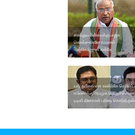
சமத்துவமின்மைக்கு பாஜக
கொள்கைகளே காரணம்
-மல்லிகார்ஜுன் கார்கே
யார் துரோகி என உலகிற்கே தெரியும் 
ஈபிஎஸ்-க்கு அமமுக பொதுச்செயலா
டிடிவி தினகரன் பதிலடி கொடுத்துள்ள