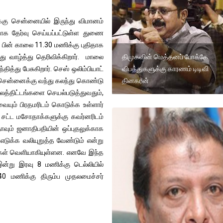
க்கு சென்னையில் இருந்து விமானம்
தாக தேர்வு செய்யப்பட்டுள்ள துணை
. பின் காலை 11.30 மணிக்கு புதிதாக
்து வாழ்த்து தெரிவிக்கிறார். மாலை
திமுகவின் மெத்தனப் போக்கே
ித்து பேசுகிறார். செஸ் ஒலிம்பியாட்
விபத்துகளுக்கு காரணம் டிடிவி
டி சென்னைக்கு வந்து கலந்து கொண்டு
தினகரன்
 நலத்திட்டங்களை செயல்படுத்துவதும்,
யும் பிரதமரிடம் கொடுக்க உள்ளார்
ல சட்ட மசோதாக்களுக்கு கவர்னரிடம்
தாவும் ஜனாதிபதியின் ஒப்புதலுக்காக
 எடுக்க வலியுறுத்த வேண்டும் என்று
கவல்கள் வெளியாகியுள்ளன. எனவே இந்த
் இன்று இரவு 8 மணிக்கு டெல்லியில்
40 மணிக்கு திரும்ப முதலமைச்சர்