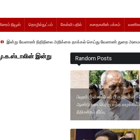
கிரைம் நியூஸ்
தொழில்நுட்பம்
கேள்வி பதில்
கதைகளின் பக்கம்
வணிகம
் நிதிநிலை அறிக்கை தாக்கல் செய்து வேளாண் துறை அமைச்சர் வினோத் வாசி
ு.க.ஸ்டாலின் இன்று
Random Posts
பிஹார் முன்னாள் எம்.பி.குற்றவாளி -
ஆண்டு நடைபெற்று வந்த வழக்கில் 
நீதிமன்றம் தீர்ப்பு