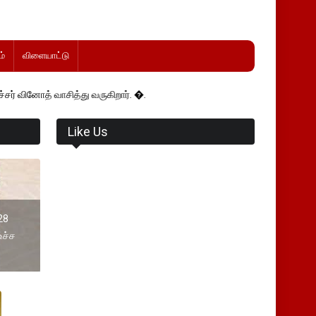
்
விளையாட்டு
த்து வருகிறார். �.
Like Us
 28
உச்ச