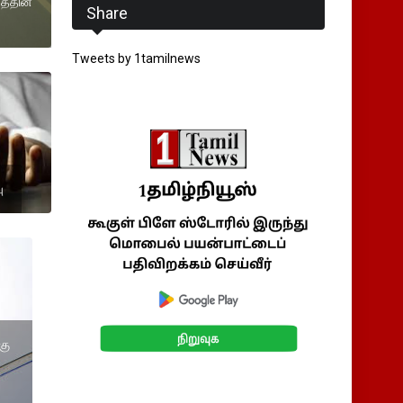
த்தின்
Share
Tweets by 1tamilnews
ு
கு