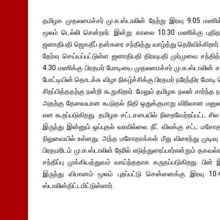
தமிழக முதலமைச்சர் மு.க.ஸ்டாலின் நேற்று இரவு 9.05 மணி
மூலம் டெல்லி சென்றார். இன்று காலை 10.30 மணிக்கு புதி
ஜனாதிபதி ஜெகதீப் தன்கரை சந்தித்து வாழ்த்து தெரிவிக்கிறார்
தேர்வு செய்யப்பட்டுள்ள ஜனாதிபதி திரவுபதி முர்முவை சந்தித
4.30 மணிக்கு பிரதமர் மோடியை முதலமைச்சர் மு.க.ஸ்டாலின் சந்த
போட்டியின் தொடக்க விழா நிகழ்ச்சிக்கு பிரதமர் நரேந்திர மோ
சிறப்பித்ததற்கு நன்றி கூறுகிறார். மேலும் தமிழக நலன் சார்ந்த
அதற்கு தேவையான கூடுதல் நிதி ஒதுக்குமாறு விரிவான மனுவை
என கூறப்படுகிறது. தமிழக சட்டசபையில் நிறைவேற்றப்பட்ட சி
இருந்து இன்னும் ஒப்புதல் வரவில்லை. நீட் விலக்கு சட்ட மசோ
நிலுவையில் உள்ளது. அந்த மசோதாக்கள் மீது விரைந்து முடிவு
பிரதமரிடம் மு.க.ஸ்டாலின் நேரில் எடுத்துரைப்பார்என்றும் த
சந்திப்பு முக்கியத்துவம் வாய்ந்ததாக கருதப்படுகிறது. பின
இருந்து விமானம் மூலம் புறப்பட்டு சென்னைக்கு இரவு 10.
ஸ்டாலின்திட்டமிட்டுள்ளார்.