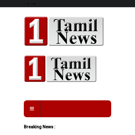
-->
-->
Breaking News :