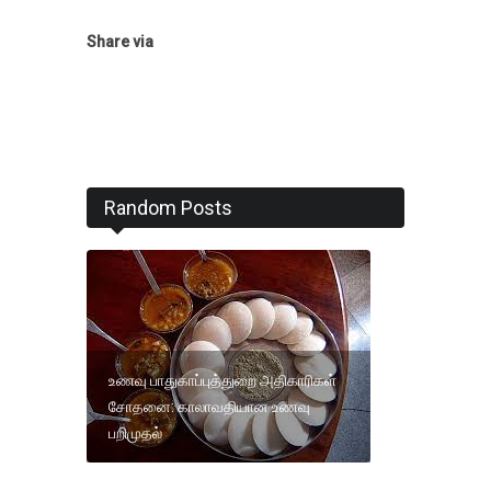
Share via
Random Posts
உணவு பாதுகாப்புத்துறை அதிகாரிகள்
சோதனை: காலாவதியான உணவு
பறிமுதல்