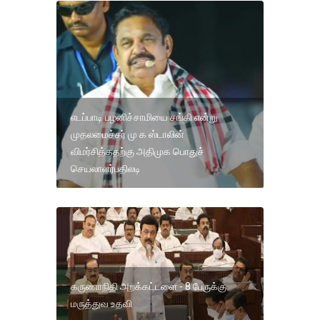
எடப்பாடி பழனிச்சாமியை சங்கி என்று
முதலமைச்சர் மு க ஸ்டாலின்
விமர்சித்ததற்கு அதிமுக பொதுச்
செயலாளர்பதிலடி
கருணாநிதி அறக்கட்டளை - 8 பேருக்கு
மருத்துவ உதவி