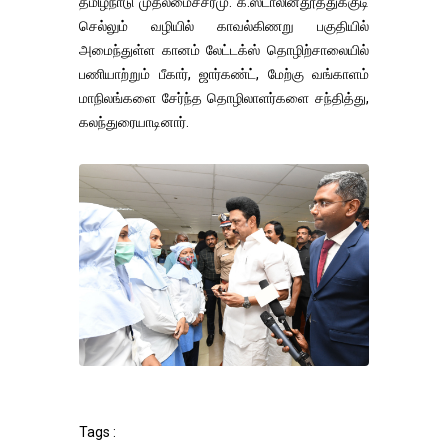
தமிழ்நாடு முதலமைச்சர்மு. க.ஸ்டாலின்தூத்துக்குடி
செல்லும் வழியில் காவல்கிணறு பகுதியில்
அமைந்துள்ள கானம் லேட்டக்ஸ் தொழிற்சாலையில்
பணியாற்றும் பீகார், ஜார்கண்ட், மேற்கு வங்காளம்
மாநிலங்களை சேர்ந்த தொழிலாளர்களை சந்தித்து,
கலந்துரையாடினார்.
Tags :