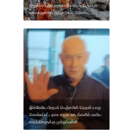
திருச்செந்தூர் வைகாசி விசாக திருவிழா-
காவல்துறைகட்டுப்பாடுகள் அறிவிப்பு.
இஸ்ரேலிய பிரதமர் பெஞ்சமின் நெதன் யாகு
கொல்லப்பட்டதாக சமூக ஊடங்களில் பரவிய
வதந்திகளுக்கு முற்றுப்புள்ளி