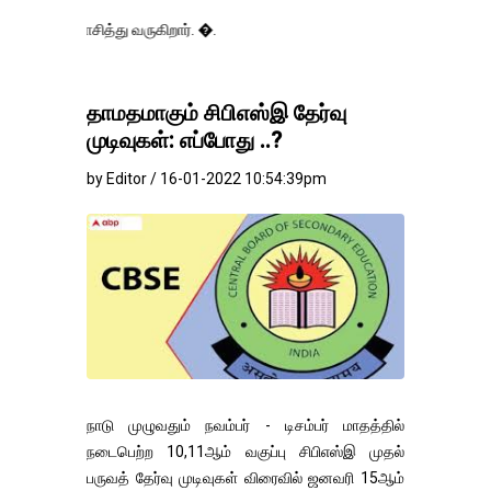
ித்து வருகிறார். �.
தாமதமாகும் சிபிஎஸ்இ தேர்வு
முடிவுகள்: எப்போது ..?
by Editor / 16-01-2022 10:54:39pm
நாடு முழுவதும் நவம்பர் - டிசம்பர் மாதத்தில்
நடைபெற்ற 10,11ஆம் வகுப்பு சிபிஎஸ்இ முதல்
பருவத் தேர்வு முடிவுகள் விரைவில் ஜனவரி 15ஆம்