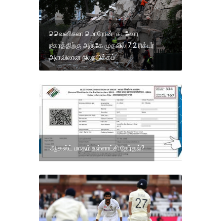
வெெனிசுலா மொரோன் கடலோர
நகரத்திற்கு அருகே முதலில் 7.2 ரிக்டர்
அளவிலான நிலநடுக்கம்
ஆகஸ்ட் மாதம் உள்ளாட்சி தேர்தல்?