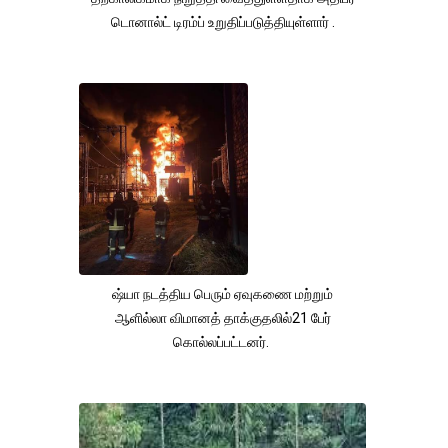
டொனால்ட் டிரம்ப் உறுதிப்படுத்தியுள்ளார் .
ஷ்யா நடத்திய பெரும் ஏவுகணை மற்றும்
ஆளில்லா விமானத் தாக்குதலில்21 பேர்
கொல்லப்பட்டனர்.