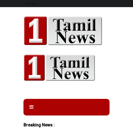
-->
-->
Breaking News :