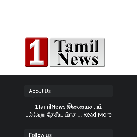
About Us
1TamilNews
இணையதளம்
பல்வேறு தேசிய பிரச ...
Read More
Follow us