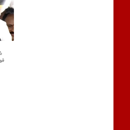
்
ுச்