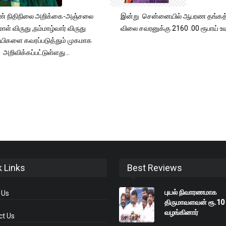
் நிதிநிலை அறிக்கை-அஞ்சலை
இன்று சென்னையில் ஆபரண தங்கத்
ாள் விருது ,நம்மாழ்வார் விருது
விலை சவரனுக்கு 2160 .00 ரூபாய் உயர
யிகளை கவரப்படுத்தும் முகமாக
அறிவிக்கப்பட்டுள்ளது...
k Links
Best Reviews
புயல் நிவாரணமாக
 Us
திருமாவளவன் ரூ.10 
வழங்கினார்
ct Us