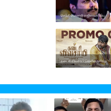
செந்தில் பாலாஜி ராஜினாமா ஏற்பு
கடைசி விவசாயி வெளிவருகிறது