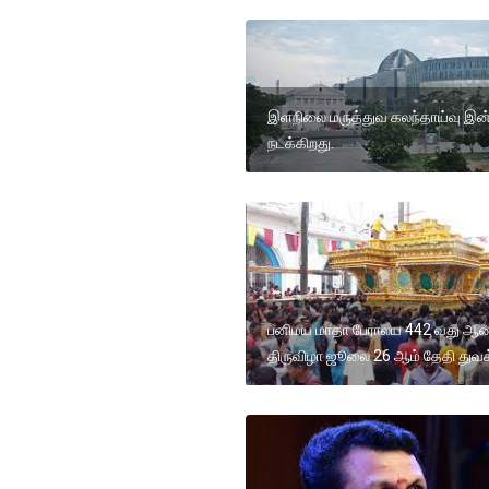
இளநிலை மருத்துவ கலந்தாய்வு இன
நடக்கிறது.
பனிமய மாதா பேராலய 442 வது ஆண
திருவிழா ஜூலை 26 ஆம் தேதி துவக