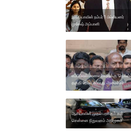
இந்தியாவின் நம்பர் 1 பில்லியனர்
முகேஷ் அம்பானி
எம்பிபிஎஸ் மாணவர்களுக்கு ‘நெக்ஸ்ட
தகுதி தேர்வு கூடாது: அமைச்சர்
ஆசியாவின் முதல் பறக்கும் கார் :
சென்னை நிறுவனம் அறிமுகம்