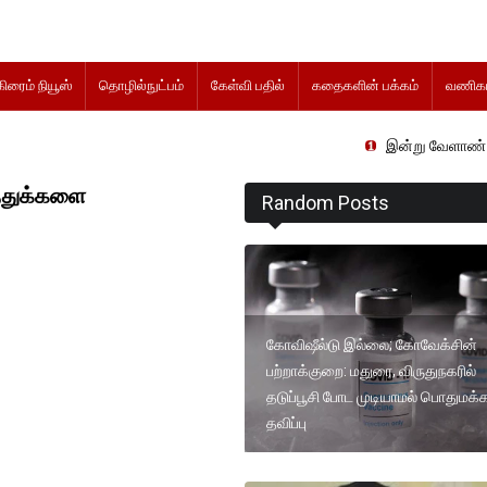
கிரைம் நியூஸ்
தொழில்நுட்பம்
கேள்வி பதில்
கதைகளின் பக்கம்
வணிகம
இன்று வேளாண் நிதிநிலை அ
த்துக்களை
Random Posts
கோவிஷீல்டு இல்லை; கோவேக்சின்
பற்றாக்குறை: மதுரை, விருதுநகரில்
தடுப்பூசி போட முடியாமல் பொதுமக்
தவிப்பு