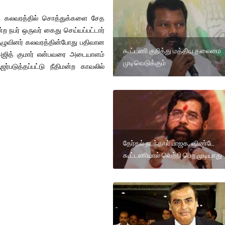
டந்த கலவரத்தில் சொத்துக்களை சேத
ற நபர் ஒருவர் கைது செய்யப்பட்டார்
 குழுவினர் கலவரத்தின்போது பதிவான
கூட்டணி குறித்து மத்திய தலைமை
த அஜித் குமார் என்பவரை அடையாளம்
முடிவெடுக்கும்
்படுத்தப்பட்டு நீதிமன்ற காவலில்
தேர்தல் நடந்தால் பாஜக, ஷிண்டே
கூட்டணியால் வெற்றி பெற முடியாது