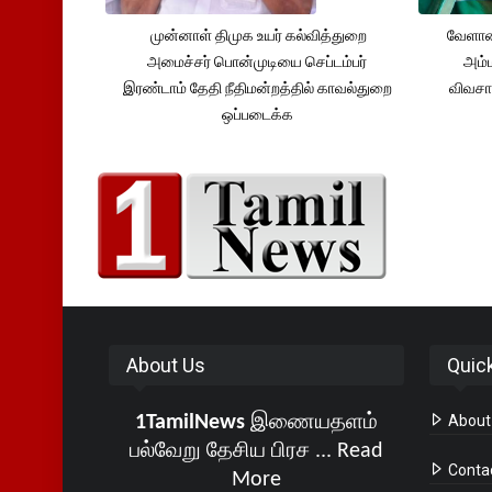
முன்னாள் திமுக உயர் கல்வித்துறை
வேளாண
அமைச்சர் பொன்முடியை செப்டம்பர்
அம்ம
இரண்டாம் தேதி நீதிமன்றத்தில் காவல்துறை
விவசா
ஒப்படைக்க
About Us
Quic
1TamilNews
இணையதளம்
About
பல்வேறு தேசிய பிரச ...
Read
Conta
More