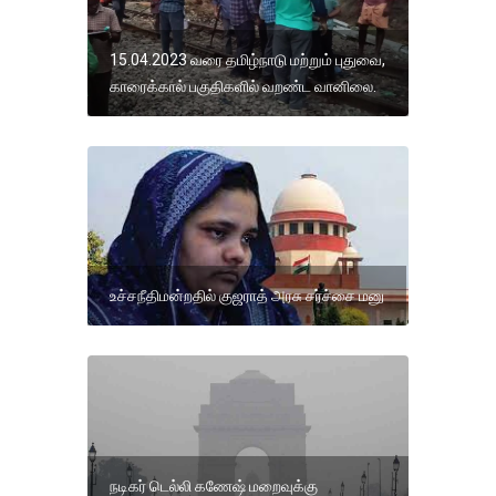
15.04.2023 வரை தமிழ்நாடு மற்றும் புதுவை,
காரைக்கால் பகுதிகளில் வறண்ட வானிலை.
உச்சநீதிமன்றதில் குஜராத் அரசு சர்ச்சை மனு
நடிகர் டெல்லி கணேஷ் மறைவுக்கு