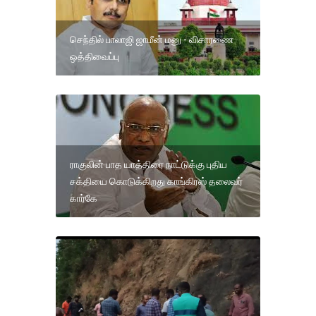
செந்தில் பாலாஜி ஜாமீன் மனு - விசாரணை
ஒத்திவைப்பு
ராகுலின் பாத யாத்திரை நாட்டுக்கு புதிய
சக்தியை கொடுக்கிறது காங்கிரஸ் தலைவர்
கார்கே