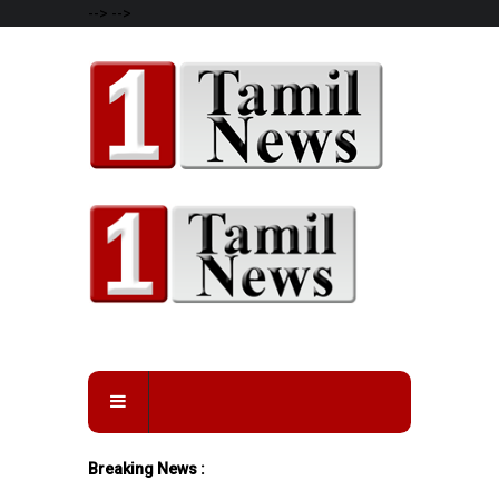
-->
-->
Breaking News :