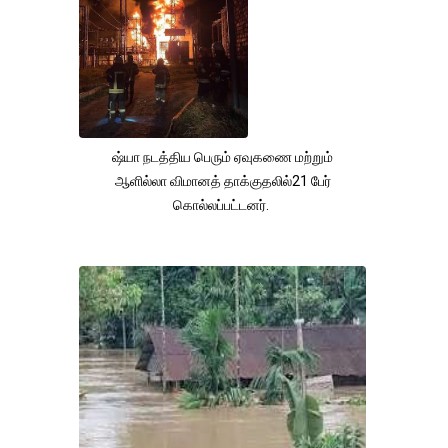
ஷ்யா நடத்திய பெரும் ஏவுகணை மற்றும்
ஆளில்லா விமானத் தாக்குதலில்21 பேர்
கொல்லப்பட்டனர்.