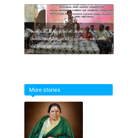
வேண்டாம் போதை பள்ளி மாணவ
மாணவிகளுக்கான விழிப்புணர்வு- கண்ணீர்
விட்டு அழுத மாணவிகள்
More stories