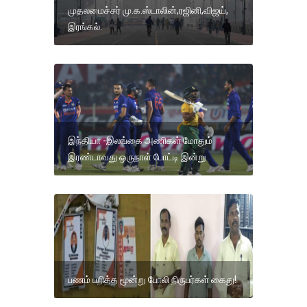
முதலமைச்சர் மு.க.ஸ்டாலின்,ரஜினி,விஜய்,
இரங்கல்.
இந்தியா -இலங்கை அணிகள் மோதும்
இரண்டாவது ஒருநாள் போட்டி இன்று
பணம் பறித்த மூன்று போலி நிருபர்கள் கைது!