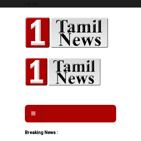
-->
-->
Breaking News :