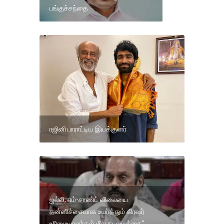
பங்குச்சந்தை
ரஜினி பாராட்டிய இயக்குனர்
ஜல்லி, எம்-சாண்ட் விலையை
தன்னிச்சையாக உயர்த்தும் கிரஷர்
உரிமையாளர்கள் மீது நடவடிக்கை"