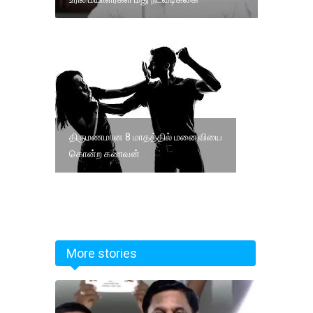
திருமணமான 8 மாதத்தில் மனைவியை
கொன்ற கணவன்
More stories