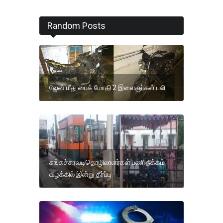
Random Posts
வேன் மீது பைக் மோதி 2 இளைஞர்கள் பலி
சுங்கச்சாவடிதொழிலாளர்கள் பணி நீக்கம்
வழக்கில் இன்று தீர்ப்பு