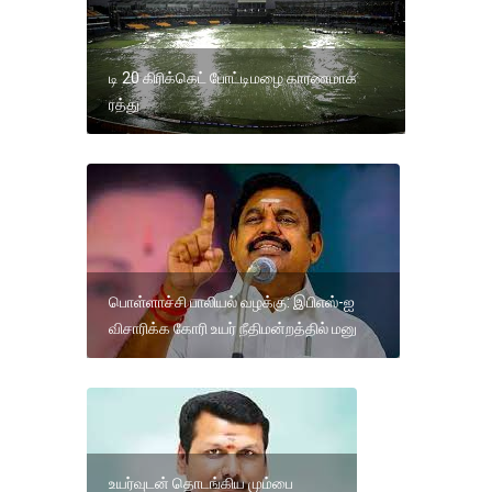
டி 20 கிரிக்கெட் போட்டிமழை காரணமாக
ரத்து
பொள்ளாச்சி பாலியல் வழக்கு: இபிஎஸ்-ஐ
விசாரிக்க கோரி உயர் நீதிமன்றத்தில் மனு
உயர்வுடன் தொடங்கிய மும்பை