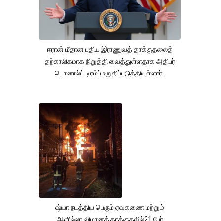
ஈரான் மீதான புதிய இராணுவத் தாக்குதலைத்
தற்காலிகமாக நிறுத்தி வைத்துள்ளதாக அதிபர்
டொனால்ட் டிரம்ப் உறுதிப்படுத்தியுள்ளார் .
ஷ்யா நடத்திய பெரும் ஏவுகணை மற்றும்
ஆளில்லா விமானத் தாக்குதலில்21 பேர்