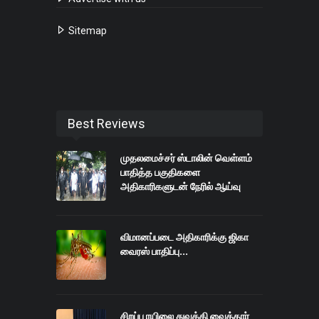
Sitemap
Best Reviews
முதலமைச்சர் ஸ்டாலின் வெள்ளம்
பாதித்த பகுதிகளை
அதிகாரிகளுடன் நேரில் ஆய்வு
விமானப்படை அதிகாரிக்கு ஜிகா
வைரஸ் பாதிப்பு...
சிறப்பு ரயிலை துவக்கி வைத்தார்