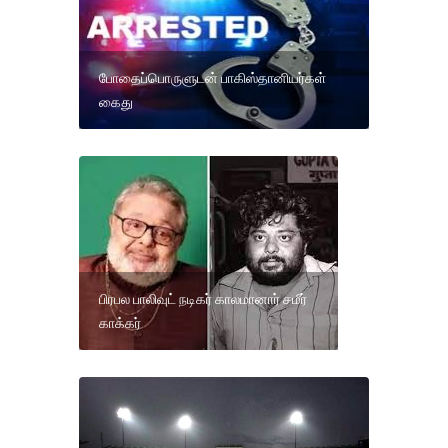
போதைப்பொருளுடன் பாகிஸ்தானியர்கள்
கைது
பிரபல பாலிவுட் நடிகர் காலமானார் சமீர்
காக்கர்