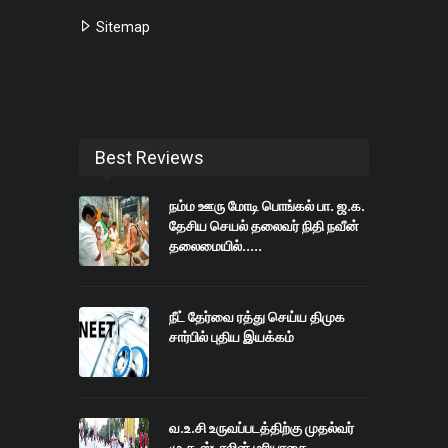
Sitemap
Best Reviews
நம்ம ஊரு மோடி பொங்கல் பா. ஜ.க.
தேசிய செயல் தலைவர் நிதி நவீன்
தலைமையில்.....
நீட் தேர்வை ரத்து செய்ய திமுக
சார்பில் புதிய இயக்கம்
வ.உ.சி உருவப்படத்திற்கு முதல்வர்
மு.க.ஸ்டாலின் மரியாதை