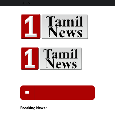
-->
-->
Breaking News :