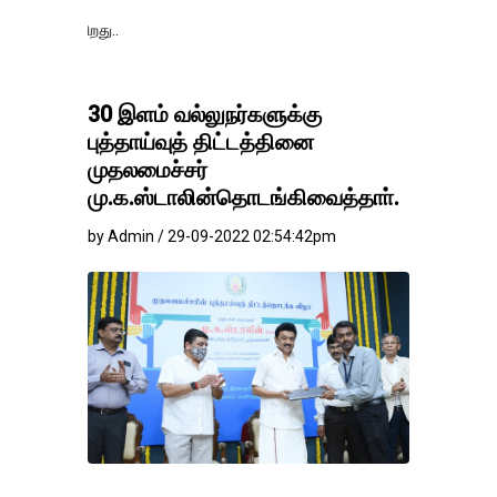
தங்கம்-வெள்ளி வி
30 இளம் வல்லுநர்களுக்கு
புத்தாய்வுத் திட்டத்தினை
முதலமைச்சர்
மு.க.ஸ்டாலின்தொடங்கிவைத்தாா்.
by Admin / 29-09-2022 02:54:42pm