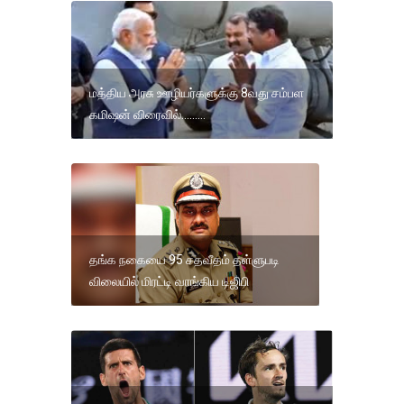
மத்திய அரசு ஊழியர்களுக்கு 8வது சம்பள
கமிஷன் விரைவில்.........
தங்க நகையை 95 சதவீதம் தள்ளுபடி
விலையில் மிரட்டி வாங்கிய டிஜிபி