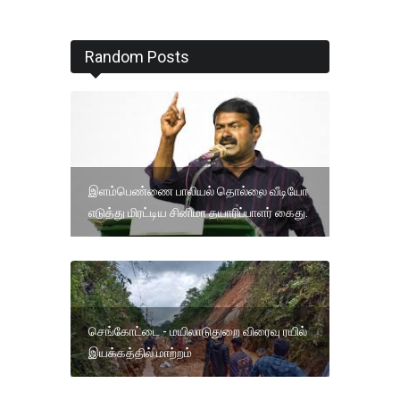
Random Posts
இளம்பெண்ணை பாலியல் தொல்லை வீடியோ
எடுத்து மிரட்டிய சினிமா தயாரிப்பாளர் கைது.
செங்கோட்டை - மயிலாடுதுறை விரைவு ரயில்
இயக்கத்தில் மாற்றம்