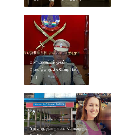
ஆள் மாறாட்டம் மூலம்
அபகரித்த ரூ.3½ கோடி நிலம்
மீட்பு:
பிறந்த குழந்தைகளை கொன்றதாக