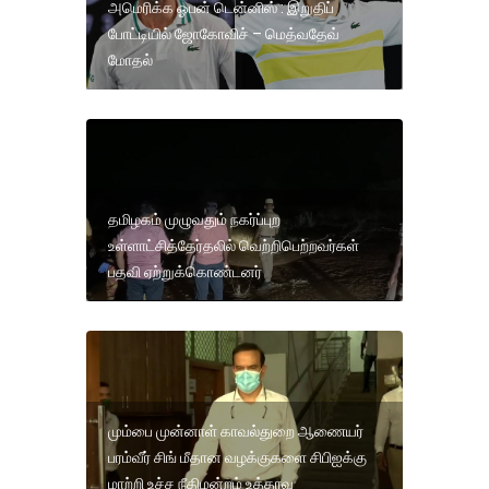
அமெரிக்க ஓபன் டென்னிஸ் : இறுதிப்
போட்டியில் ஜோகோவிச் – மெத்வதேவ்
மோதல்
தமிழகம் முழுவதும் நகர்ப்புற
உள்ளாட்சித்தேர்தலில் வெற்றிபெற்றவர்கள்
பதவி ஏற்றுக்கொண்டனர்
மும்பை முன்னாள் காவல்துறை ஆணையர்
பரம்வீர் சிங் மீதான வழக்குகளை சிபிஐக்கு
மாற்றி உச்ச நீதிமன்றம் உத்தரவு