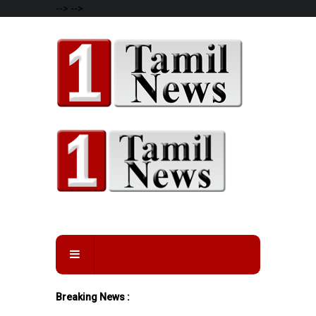
-->
-->
Breaking News :