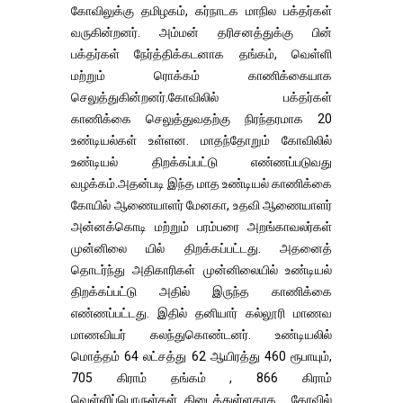
கோவிலுக்கு தமிழகம், கர்நாடக மாநில பக்தர்கள்
வருகின்றனர். அம்மன் தரிசனத்துக்கு பின்
பக்தர்கள் நேர்த்திக்கடனாக தங்கம், வெள்ளி
மற்றும் ரொக்கம் காணிக்கையாக
செலுத்துகின்றனர்.கோவிலில் பக்தர்கள்
காணிக்கை செலுத்துவதற்கு நிரந்தரமாக 20
உண்டியல்கள் உள்ளன. மாதந்தோறும் கோவிலில்
உண்டியல் திறக்கப்பட்டு எண்ணப்படுவது
வழக்கம்.அதன்படி இந்த மாத உண்டியல் காணிக்கை
கோயில் ஆணையாளர் மேனகா, உதவி ஆணையாளர்
அன்னக்கொடி மற்றும் பரம்பரை அறங்காவலர்கள்
முன்னிலை யில் திறக்கப்பட்டது. அதனைத்
தொடர்ந்து அதிகாரிகள் முன்னிலையில் உண்டியல்
திறக்கப்பட்டு அதில் இருந்த காணிக்கை
எண்ணப்பட்டது. இதில் தனியார் கல்லூரி மாணவ
மாணவியர் கலந்துகொண்டனர். உண்டியலில்
மொத்தம் 64 லட்சத்து 62 ஆயிரத்து 460 ரூபாயும்,
705 கிராம் தங்கம் , 866 கிராம்
வெள்ளிப்பொருள்கள் கிடைத்துள்ளதாக கோவில்