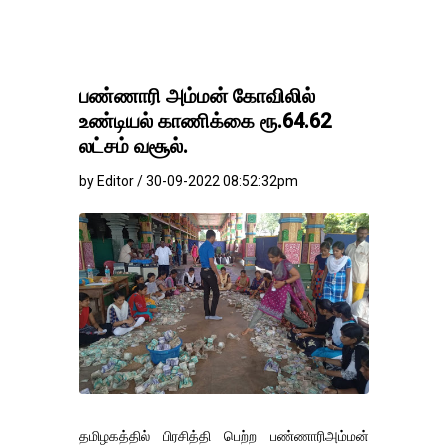
பண்ணாரி அம்மன் கோவிலில்
உண்டியல் காணிக்கை ரூ.64.62
லட்சம் வசூல்.
by Editor / 30-09-2022 08:52:32pm
தமிழகத்தில் பிரசித்தி பெற்ற பண்ணாரிஅம்மன்