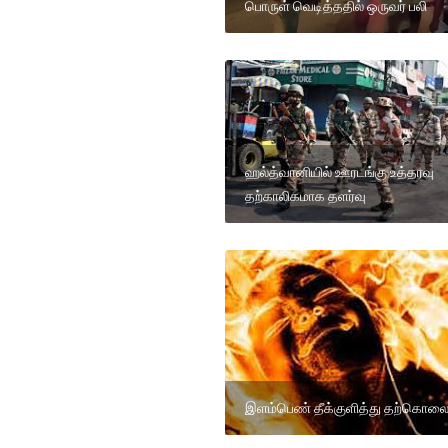
பொருள் வெடித்ததில் ஒருவர் பலி
ஹல்த்வானியில் ஊரடங்கு உத்தரவு
தற்காலிகமாக தளர்வு
இளம்பெண் தீக்குளித்து தற்கொல