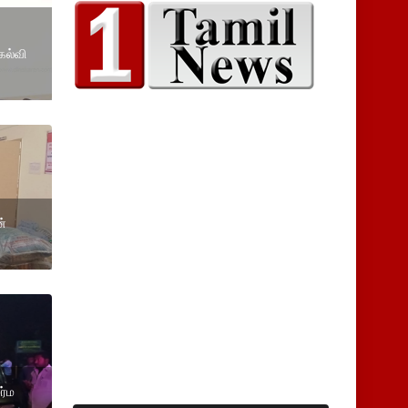
கல்வி
்
ர்ம