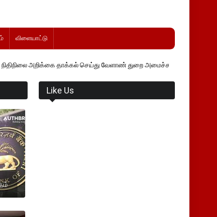
்
விளையாட்டு
றிக்கை தாக்கல் செய்து வேளாண் துறை அமைச்சர் வினோத் வாசித்து வருகிறா
Like Us
தம்