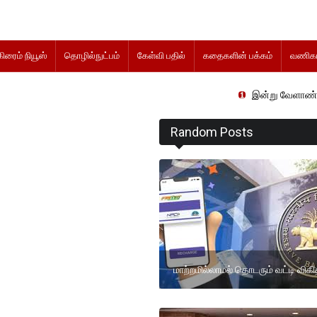
கிரைம் நியூஸ்
தொழில்நுட்பம்
கேள்வி பதில்
கதைகளின் பக்கம்
வணிகம
இன்று வேளாண் நிதிநிலை அ
Random Posts
மாற்றமில்லாமல் தொடரும் வட்டி விகி