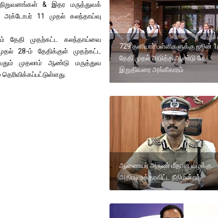
 நிறுவனங்கள் & இதர மருத்துவக்
ு அக்டோபர் 11 முதல் கலந்தாய்வு
-ம் தேதி முதற்கட்ட கலந்தாய்வை
729 தனியார் பள்ளிகளுக்கு ஜூன் 1
தல் 28-ம் தேதிக்குள் முதற்கட்ட
தேதி முதல் அடுத்த ஆண்டு மே
ுவதும் முதலாம் ஆண்டு மருத்துவ
இறுதிவரை அங்கீகாரம்
தெரிவிக்கப்பட்டுள்ளது.
ஆணையர் அருண் மீதான வழக்கு..
அதிரடி உத்தரவிட்ட நீதிமன்றம்