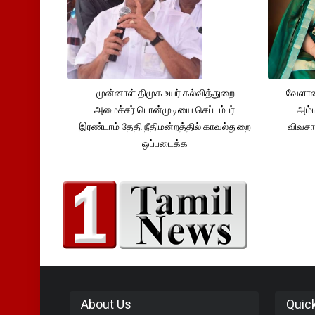
முன்னாள் திமுக உயர் கல்வித்துறை
வேளாண
அமைச்சர் பொன்முடியை செப்டம்பர்
அம்ம
இரண்டாம் தேதி நீதிமன்றத்தில் காவல்துறை
விவசா
ஒப்படைக்க
About Us
Quic