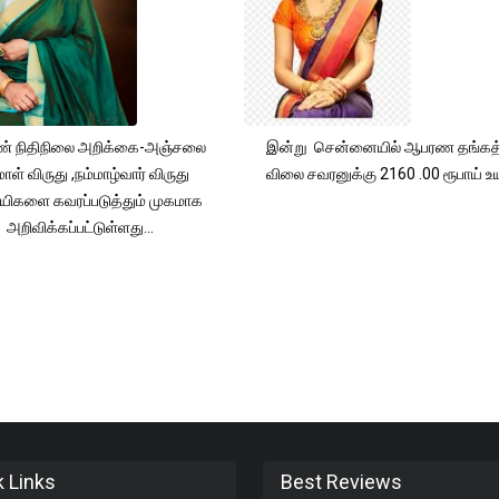
் நிதிநிலை அறிக்கை-அஞ்சலை
இன்று சென்னையில் ஆபரண தங்கத்
ாள் விருது ,நம்மாழ்வார் விருது
விலை சவரனுக்கு 2160 .00 ரூபாய் உயர
யிகளை கவரப்படுத்தும் முகமாக
அறிவிக்கப்பட்டுள்ளது...
k Links
Best Reviews