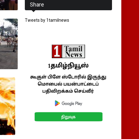
Share
Tweets by 1tamilnews
ை