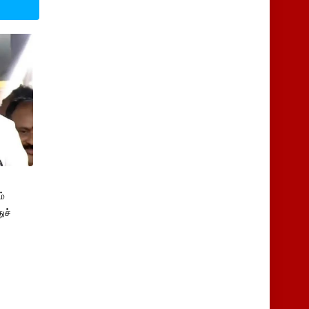
்
ுச்