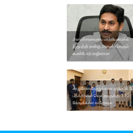
அமைச்சரவையை மாற்றியமைக்க
இருபத்தி நான்கு அமைச்சர்களும்
கூண்டோடு ராஜினாமா
காதுகேளாதோருக்கான ஒலிம்பிக் போ
பதக்கங்கள் வென்றவருக்கு. 1.10
கோடிக்கான காசோலை