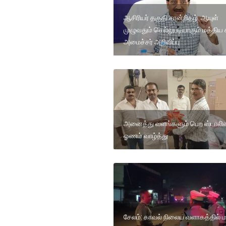
ஆசிரியர் தகுதி சான்றிதழ் ஆயுள்
முழுவதும் செல்லுபடியாகும் மத்திய 
அமைச்சர் அறிவிப்பு
அனைத்து வளங்களும் பெற ஸ்டாலின
ஓணம் வாழ்த்து
சேலம்: காவல் நிலைய வளாகத்தில் ம