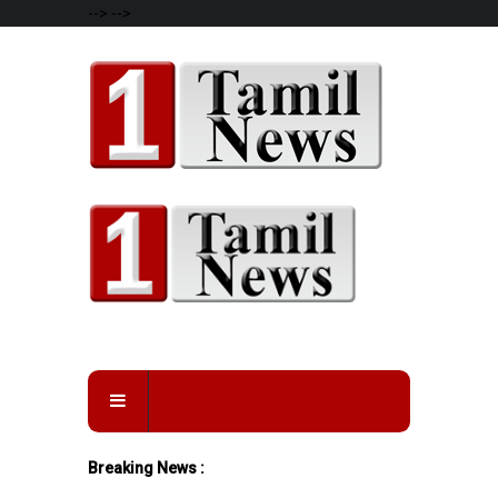
-->
-->
Breaking News :