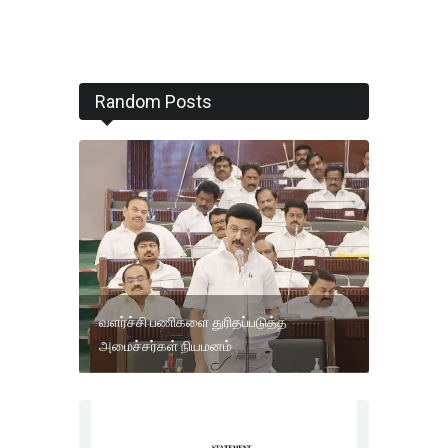
Random Posts
வளர்ச்சி பணிகளை துரிதப்படுத்த
அமைச்சர்கள் நியமனம்