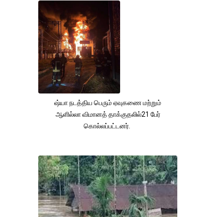
ஷ்யா நடத்திய பெரும் ஏவுகணை மற்றும்
ஆளில்லா விமானத் தாக்குதலில்21 பேர்
கொல்லப்பட்டனர்.