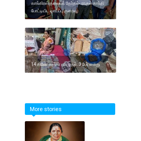
காங்கிரஸ் தலைவர் தேர்தல்- ராகுல் காந்தி
போட்டியிட வாய்ப்பு குறைவு.
14 கிலோ கஞ்சா பறிமுதல்: 3 பேர் கைது
More stories