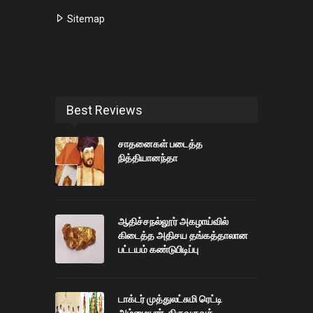
Sitemap
Best Reviews
சாதனைகள் படைத்த
நித்தியானந்தா
ஆதிச்சநல்லூர் அகழாய்வில்
கிடைத்த அதிசய தங்கத்தாலான
பட்டயம் கண்டுபிடிப்பு
டாக்டர் முத்துலட்சுமி ரெட்டி