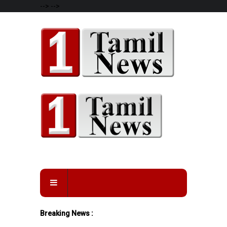
-->
-->
Breaking News :