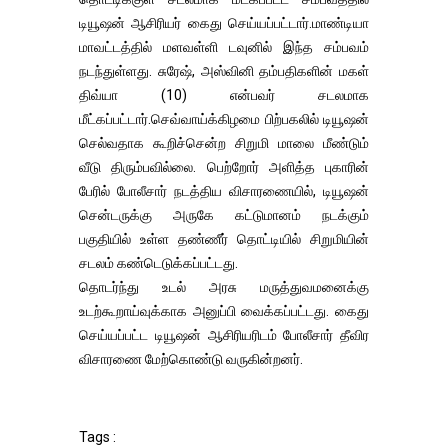
டியூஷன் ஆசிரியர் கைது செய்யப்பட்டார்.மாண்டியா
மாவட்டத்தில் மளவள்ளி டவுனில் இந்த சம்பவம்
நடந்துள்ளது. சுரேஷ், அஸ்வினி தம்பதிகளின் மகள்
திவ்யா (10) என்பவர் சடலமாக
மீட்கப்பட்டார்.செவ்வாய்க்கிழமை பிற்பகலில் டியூஷன்
செல்வதாக கூறிச்சென்ற சிறுமி மாலை மீண்டும்
வீடு திரும்பவில்லை. பெற்றோர் அளித்த புகாரின்
பேரில் போலீசார் நடத்திய விசாரணையில், டியூஷன்
சென்டருக்கு அருகே கட்டுமானம் நடக்கும்
பகுதியில் உள்ள தண்ணீர் தொட்டியில் சிறுமியின்
சடலம் கண்டெடுக்கப்பட்டது.
தொடர்ந்து உடல் அரசு மருத்துவமனைக்கு
உடற்கூறாய்வுக்காக அனுப்பி வைக்கப்பட்டது. கைது
செய்யப்பட்ட டியூஷன் ஆசிரியரிடம் போலீசார் தீவிர
விசாரணை மேற்கொண்டு வருகின்றனர்.
Tags :