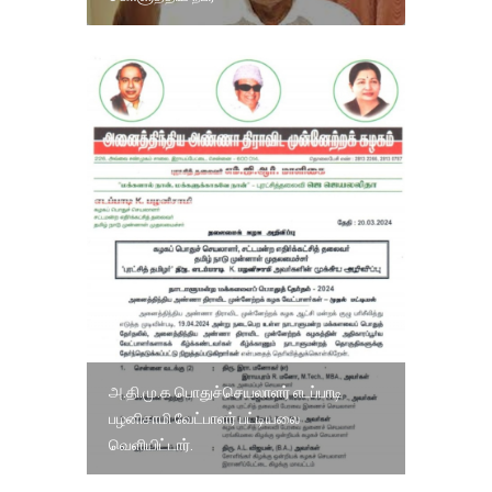
அ.தி.மு.க பொதுச்செயலாளர் எடப்பாடி
பழனிசாமி வேட்பாளர் பட்டியலை
வெளியிட்டார்.