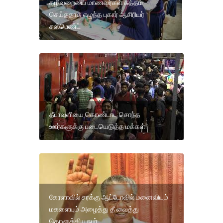
கழிவறையை மாணவர்கள் சுத்தம்
செய்ததாக எழுந்த புகார் ஆசிரியர்
சஸ்பெண்ட்
தீபாவளியை கொண்டாட சொந்த
ஊர்களுக்கு படையெடுத்த மக்கள்!
கேரளாவில் சரக்கு ஆட்டோவில் மனைவியும்
மகளையும் அழைத்து தீ வைத்து
கொளுத்திய நபர்