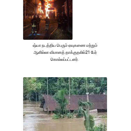
ஷ்யா நடத்திய பெரும் ஏவுகணை மற்றும்
ஆளில்லா விமானத் தாக்குதலில்21 பேர்
கொல்லப்பட்டனர்.