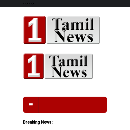
-->
-->
Breaking News :