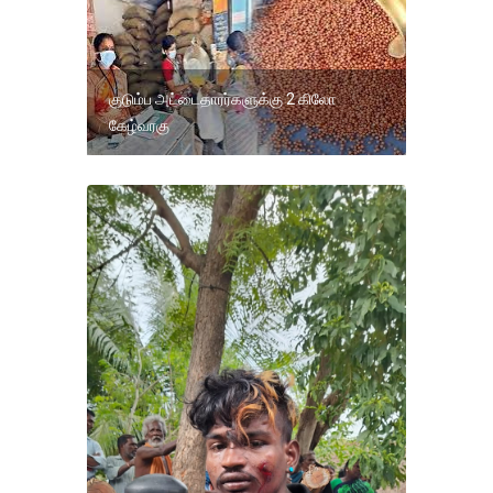
குடும்ப அட்டைதாரர்களுக்கு 2 கிலோ
கேழ்வரகு