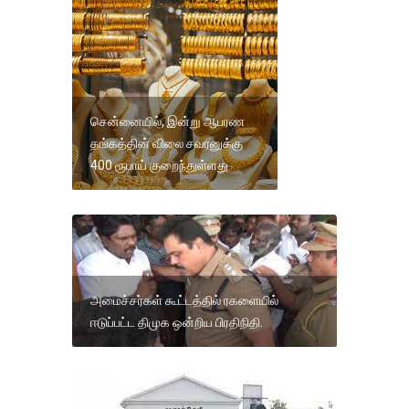
சென்னையில், இன்று ஆபரண
தங்கத்தின் விலை சவரனுக்கு
400 ரூபாய் குறைந்துள்ளது
அமைச்சர்கள் கூட்டத்தில் ரகளையில்
ஈடுப்பட்ட திமுக ஒன்றிய பிரதிநிதி.