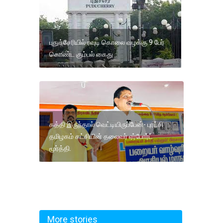
புதுச்சேரியில் ரவுடி கொலை வழக்கு 9 பேர்
கொண்ட கும்பல் கைது
கத்தி இருந்தால் வெட்டியிருப்பேன்- புரட்சி
தமிழகம் கட்சியின் தலைவர் ஏர்போர்ட்
மூர்த்தி.
More stories