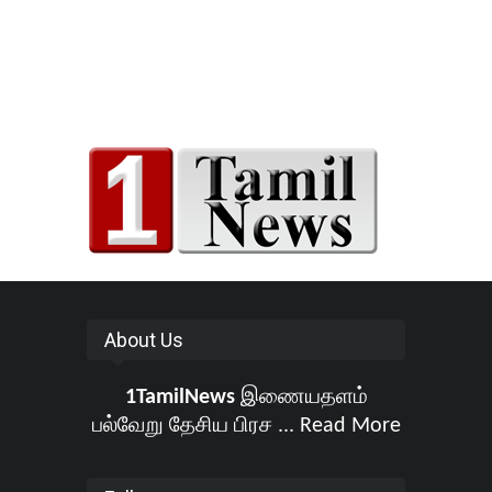
About Us
1TamilNews
இணையதளம்
பல்வேறு தேசிய பிரச ...
Read More