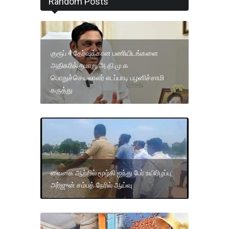
Random Posts
குரூப் 4 தேர்வுக்கான பணியிடங்களை
அதிகரிக்குமாறு அ.தி.மு.க
பொதுச்செயலாளர் எடப்பாடி பழனிச்சாமி
கருத்து
வைகை ஆற்றில் மூழ்கி ஐந்து பேர் உயிரிழப்பு:
அர்ஜுன் சம்பத் நேரில் ஆய்வு