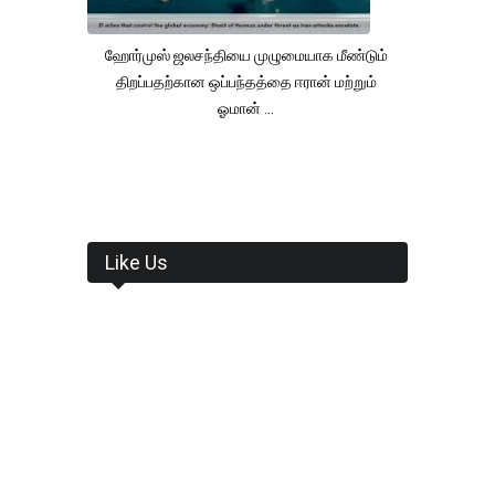
ஹோர்முஸ் ஜலசந்தியை முழுமையாக மீண்டும்
திறப்பதற்கான ஒப்பந்தத்தை ஈரான் மற்றும்
ஓமான் ...
Like Us