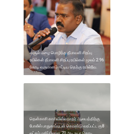
வசூல் மழை பொழிந்த தீபாவளி சிறப்பு
ரயில்கள் தீபாவளி சிறப்பு ரயில்கள் மூலம் 2.96
கோடி வருமானம் ஈட்டிய தெற்கு ரயில்வே.
தென்காசி காசிவிஸ்வநாதர் ஆலயத்திற்கு
போலீஸ் பாதுகாப்புடன் கொண்டு வரப்பட்ட ரூ8
லட்சம் மதிப்பிலான 70 அடி உயர கொடி