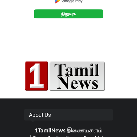
About Us
1TamilNews
இணையதளம்