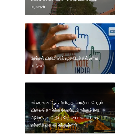
மரங்கள்.
தேர்தல் விதிமீறலில் முதலிடத்தில் உள்ள
மாநிலம்
உக்ரைனை ஆக்கிரமித்தால் ரஷியா பெரும்
விலை கொடுக்க வேண்டியிருக்கும் என
அமெரிக்க அதிபர் ஜோ பைடன் பகிரங்க
எச்சரிக்கை விடுத்துள்ளார்.