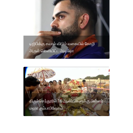
டிஜிபிக்கு சவால் விடும் வகையில் கோழி
அருள் வெளியிட்ட ஆடியோ
திருச்செந்தூரில் 16 ஆண்டுகளுக்கு பின்னர்
மஹா கும்பாபிஷேகம்.