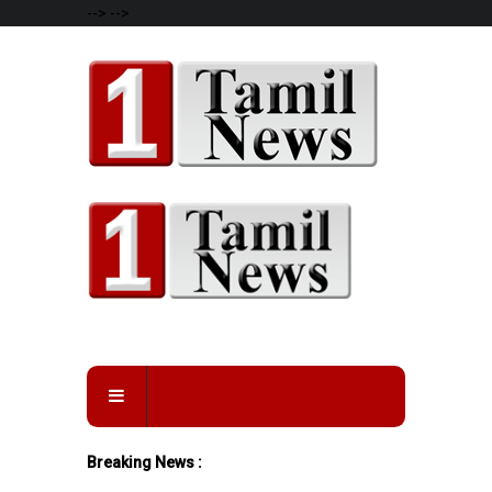
-->
-->
Breaking News :