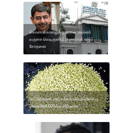
கொடைக்கானலுக்கு நாளை கவர்னர்
வருகை வெடிகுண்டு நிபுணர்கள் கடும்
சோதனை
மாட்டுதாவனி மலர் சந்தையில் மல்லிகை பூ
விலை ₨4,000க்கு விற்பனை