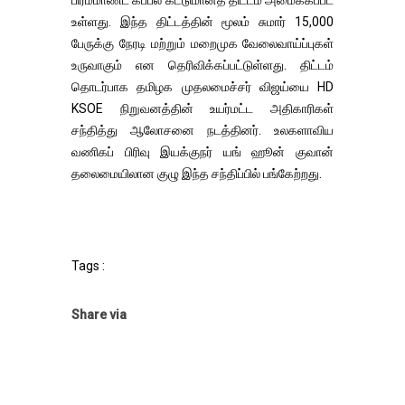
பிரம்மாண்ட கப்பல் கட்டுமானத் திட்டம் அமைக்கப்பட
உள்ளது. இந்த திட்டத்தின் மூலம் சுமார் 15,000
பேருக்கு நேரடி மற்றும் மறைமுக வேலைவாய்ப்புகள்
உருவாகும் என தெரிவிக்கப்பட்டுள்ளது. திட்டம்
தொடர்பாக தமிழக முதலமைச்சர் விஜய்யை HD
KSOE நிறுவனத்தின் உயர்மட்ட அதிகாரிகள்
சந்தித்து ஆலோசனை நடத்தினர். உலகளாவிய
வணிகப் பிரிவு இயக்குநர் யங் ஹூன் குவான்
தலைமையிலான குழு இந்த சந்திப்பில் பங்கேற்றது.
Tags :
Share via