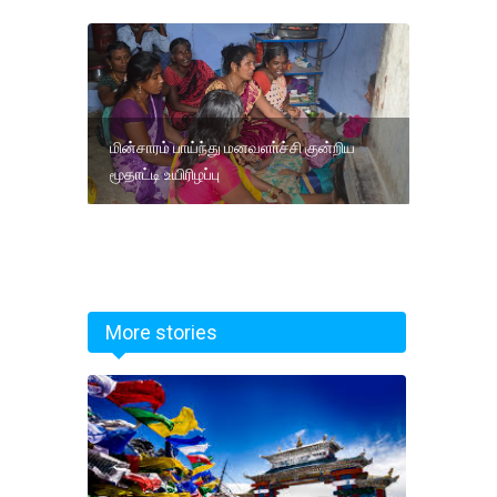
மின்சாரம் பாய்ந்து மனவளா்ச்சி குன்றிய
மூதாட்டி உயிரிழப்பு
More stories