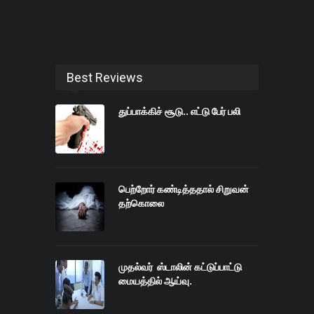
Best Reviews
துப்பாக்கிச் சூடு.. எட்டு பேர் பலி
பெற்றோர் கண்டித்ததால் சிறுவன்
தற்கொலை
முதல்வர் ஸ்டாலின் கட்டுப்பாட்டு
மையத்தில் ஆய்வு.