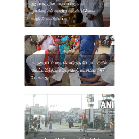
ஹஜ் யாத்திரை வரும் பக்தர்கள்
முகக்கவசம் அணிய அவசியமில்லை
சவுதி அரசு அறிவிப்பு
கழுதையிடம் மனு கொடுத்து போராட்டத்தில்
ஈடுபட்ட இந்திய கம்யூனிஸ்ட் கட்சியினர் 47
பேர் கைது..