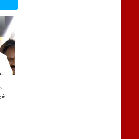
்
ுச்