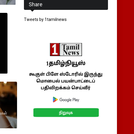
Share
Tweets by 1tamilnews
்கள்