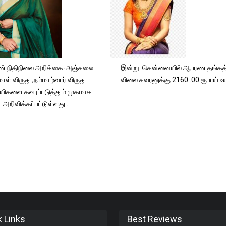
் நிதிநிலை அறிக்கை-அஞ்சலை
இன்று சென்னையில் ஆபரண தங்கத்
ாள் விருது ,நம்மாழ்வார் விருது
விலை சவரனுக்கு 2160 .00 ரூபாய் உயர
யிகளை கவரப்படுத்தும் முகமாக
அறிவிக்கப்பட்டுள்ளது...
k Links
Best Reviews