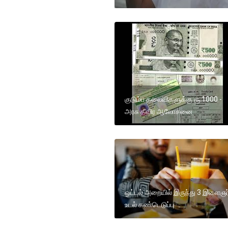
குடும்ப தலைவிகளுக்கு ரூ.1000 -
அரசு தீவிர ஆலோசனை
ஓட்டல் அறையில் இருந்து 3 இளைஞர
உடல் கண்டெடுப்பு