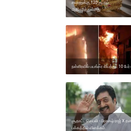
சவரனுக்கு 120 ரூபாய்
அதிகரித்துள்ளது
நள்ளிரவில் பயங்கர விபத்து.. 10 பேர் 
சூதாட்ட செயலி - பிரகாஷ் ராஜ் X த
பக்கத்தில் விளக்கம்.