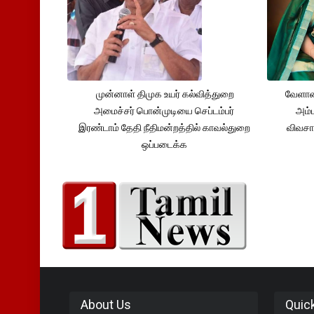
முன்னாள் திமுக உயர் கல்வித்துறை
வேளாண
அமைச்சர் பொன்முடியை செப்டம்பர்
அம்ம
இரண்டாம் தேதி நீதிமன்றத்தில் காவல்துறை
விவசா
ஒப்படைக்க
About Us
Quic