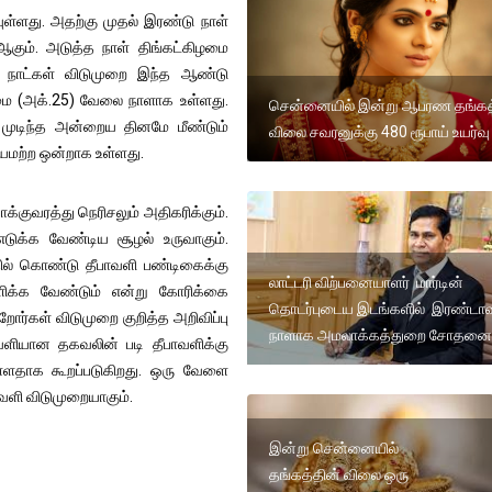
ுள்ளது. அதற்கு முதல் இரண்டு நாள்
கும். அடுத்த நாள் திங்கட்கிழமை
 நாட்கள் விடுமுறை இந்த ஆண்டு
ழமை (அக்.25) வேலை நாளாக உள்ளது.
சென்னையில் இன்று ஆபரண தங்கத
முடிந்த அன்றைய தினமே மீண்டும்
விலை சவரனுக்கு 480 ரூபாய் உயர்வு 
தியமற்ற ஒன்றாக உள்ளது.
க்குவரத்து நெரிசலும் அதிகரிக்கும்.
 எடுக்க வேண்டிய சூழல் உருவாகும்.
ல் கொண்டு தீபாவளி பண்டிகைக்கு
லாட்டரி விற்பனையாளர் மார்டின்
ிக்க வேண்டும் என்று கோரிக்கை
தொடர்புடைய இடங்களில் இரண்டா
றோர்கள் விடுமுறை குறித்த அறிவிப்பு
நாளாக அமலாக்கத்துறை சோதன
 வெளியான தகவலின் படி தீபாவளிக்கு
ள்ளதாக கூறப்படுகிறது. ஒரு வேளை
ாவளி விடுமுறையாகும்.
இன்று சென்னையில்
தங்கத்தின் விலை ஒரு