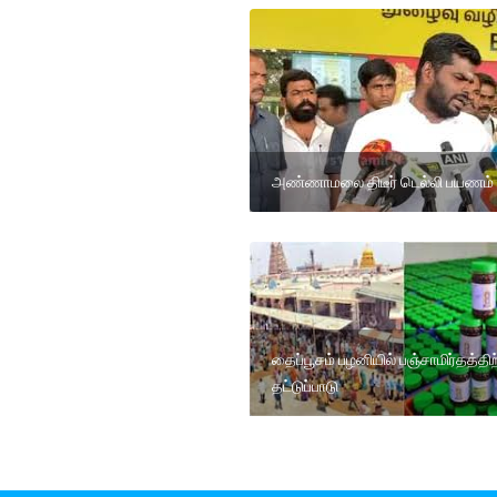
அண்ணாமலை திடீர் டெல்லி பயணம்
தைப்பூசம் பழனியில் பஞ்சாமிர்தத்திற
தட்டுப்பாடு