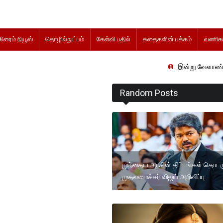
கிரைம் நியூஸ்
தொழில்நுட்பம்
கேள்வி பதில்
கதைகளின் பக்கம்
வணிகம
இன்று வேளாண் நிதிநிலை அறிக
Random Posts
முந்தைய அரசின் திட்டங்கள் தொடரு
முதலமைச்சர் விஜய் அறிவிப்பு