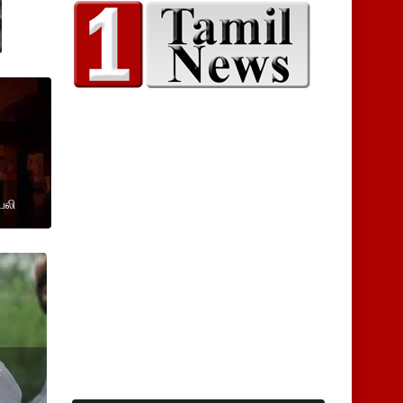
பலி
ள