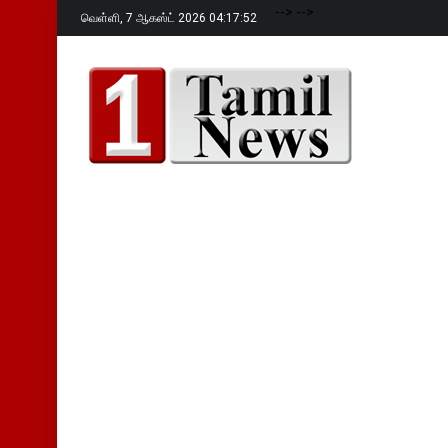
-->
-->
வெள்ளி,
7 ஆகஸ்ட் 2026 04:17:53