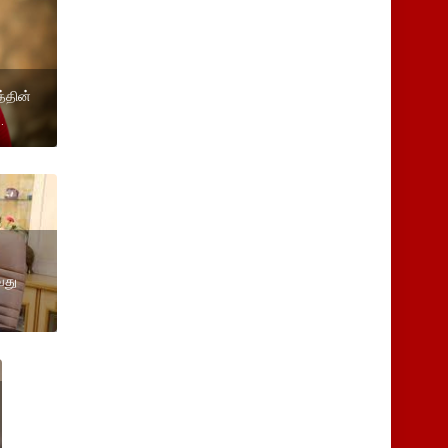
்தின்
.
வது
ை