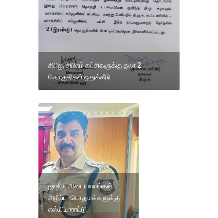
சிபிஐ, சிபிஎம் கட்சிகளுக்கு தலா 2
தொகுதிகள் ஒதுக்கீடு
ஜாதிய அடையாளங்கள்
அழிப்பு -பொதுமக்களுக்கு
எஸ்.பி.பாராட்டு