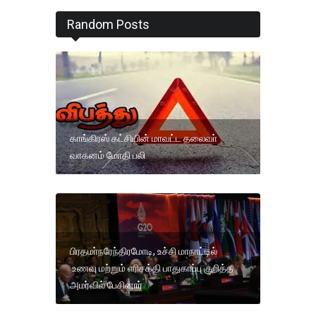
Random Posts
காங்கிரஸ் கட்சியின் மாவட்ட தலைவா்
வாகனம் மோதி பலி
பிரதமா்நரேந்திரமோடி, உச்சி மாநாட்டில்
உணவு மற்றும் எரிசக்தி பாதுகாப்பு குறித்த
அமர்வில் பேசினார்