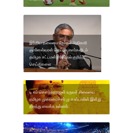
இந்திய தலைமை தேர்தல் அதிகாரி
ஞானேஸ்வரன் செய்தியாளர்களிடம்
தமிழக சட்டமன்ற தேர்தல் குறித்த
செய்திகளை
டி எம் சௌந்தரராஜன் உருவச் சிலையை
தமிழக முதலமைச்சர் மு க ஸ்டாலின் இன்று
திறந்து வைக்க உள்ளார்..