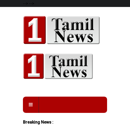
-->
-->
Breaking News :