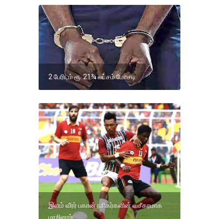
2 பேரிடம் ரூ. 21¾ லட்சம் மோசடி
இளம் வீரர் பகான் ரசிகர்களின் வசீகரமாக
மாறினார்.