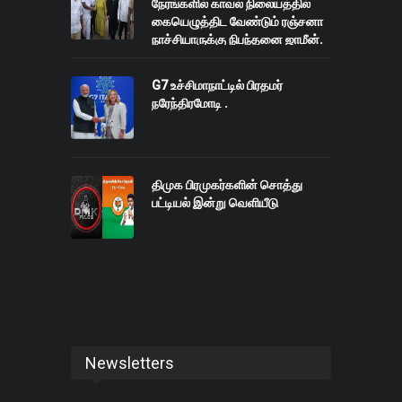
நேரங்களில் காவல் நிலையத்தில்
கையெழுத்திட வேண்டும் ரஞ்சனா
நாச்சியாருக்கு நிபந்தனை ஜாமீன்.
G7 உச்சிமாநாட்டில் பிரதமர்
நரேந்திரமோடி .
திமுக பிரமுகர்களின் சொத்து
பட்டியல் இன்று வெளியீடு
Newsletters