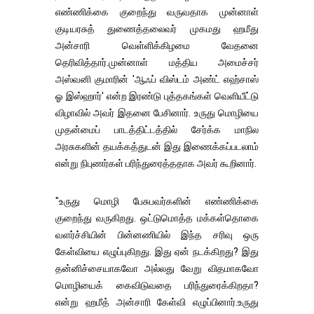
எண்ணிக்கை குறைந்து வருவதாக முன்னாள்
குடியரசுத் துணைத்தலைவர் முகமது ஹமீது
அன்சாரி வெள்ளிக்கிழமை வேதனை
தெரிவித்தார்.முன்னாள் மத்திய அமைச்சர்
அஸ்வனி குமாரின் 'ஆஃப் விஸ்டம் அண்ட் எஹ்சாஸ்
ஓ இஸ்ஹார்' என்ற இரண்டு புத்தகங்கள் வெளியீட்டு
விழாவில் அவர் இதனை பேசினார். உருது மொழியை
முதன்மைப் பாடத்திட்டத்தில் சேர்க்க மாநில
அரசுகளின் தயக்கத்துடன் இது இணைக்கப்படலாம்
என்று நிபுணர்கள் பரிந்துரைத்ததாக அவர் கூறினார்.
"உருது மொழி பேசுபவர்களின் எண்ணிக்கை
குறைந்து வருகிறது. ஒட்டுமொத்த மக்கள்தொகை
வளர்ச்சியின் பின்னணியில் இந்த சரிவு ஒரு
கேள்வியை எழுப்புகிறது. இது ஏன் நடக்கிறது? இது
தன்னிச்சையாகவோ அல்லது வேறு விதமாகவோ
மொழியைக் கைவிடுவதை பரிந்துரைக்கிறதா?
என்று ஹமீத் அன்சாரி கேள்வி எழுப்பினார்.உருது