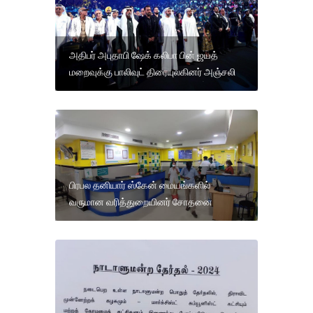
அதிபர் அபுதாபி ஷேக் கலிபா பின் ஜயத்
மறைவுக்கு பாலிவுட் திரையுலகினர் அஞ்சலி
பிரபல தனியார் ஸ்கேன் மையங்களில்
வருமான வரித்துறையினர் சோதனை