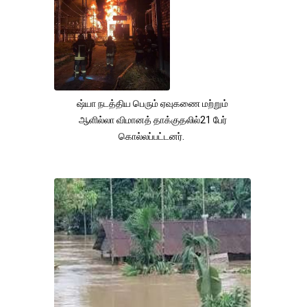
ஷ்யா நடத்திய பெரும் ஏவுகணை மற்றும்
ஆளில்லா விமானத் தாக்குதலில்21 பேர்
கொல்லப்பட்டனர்.