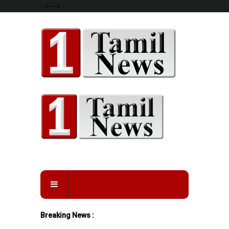
-->
-->
Breaking News :