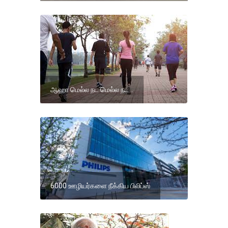
ஆஹா மெல்ல நட மெல்ல நட ..
6000 ஊழியர்களை நீக்கிய பிலிப்ஸ்