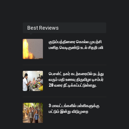
Best Reviews
குடும்பத்தினரை கொல்ல முயற்சி
மனித வெடிகுண்டு உடல் சிதறி பலி
பெசன்ட் நகர் கடற்கரையில் நடந்து
வரும் மதி உணவு திருவிழா டிசம்பர்
28 வரை நீட்டிக்கப்பட்டுள்ளது.
3 மாவட்டங்களில் பள்ளிகளுக்கு
மட்டும் இன்று விடுமுறை